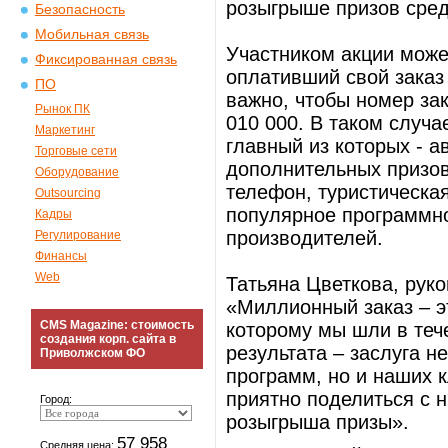
розыгрыше призов сред
Безопасность
Мобильная связь
Участником акции може
Фиксированная связь
оплативший свой заказ 
ПО
важно, чтобы номер за
Рынок ПК
010 000. В таком случ
Маркетинг
главный из которых - а
Торговые сети
дополнительных призов
Оборудование
телефон, туристическа
Outsourcing
популярное программн
Кадры
производителей.
Регулирование
Финансы
Web
Татьяна Цветкова, руко
«Миллионный заказ – эт
CMS Magazine: стоимость
которому мы шли в теч
создания корп. сайта в
результата – заслуга н
Приволжском ФО
программ, но и наших 
приятно поделиться с 
Город:
розыгрыша призы».
57 958
Средняя цена: