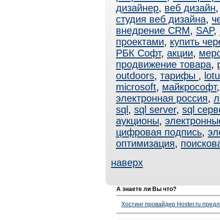
дизайнер
,
веб дизайн
студия веб дизайна
,
ч
внедрение CRM
,
SAP
,
проектами
,
купить чер
РБК Софт
,
акции
,
мер
продвижение товара
,
outdoors
,
тарифы
,
lot
microsoft
,
майкрософт
электронная россия
,
л
sql
,
sql server
,
sql серв
аукционы
,
электронны
цифровая подпись
,
эл
оптимизация
,
поисков
наверх
А знаете ли Вы что?
Хостинг провайдер Hoster.ru предл