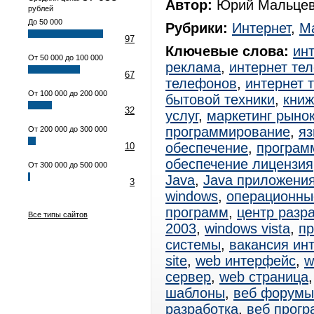
Автор:
Юрий Мальцев
рублей
До 50 000
Рубрики:
Интернет
,
Ма
97
Ключевые слова:
ин
От 50 000 до 100 000
реклама
,
интернет те
67
телефонов
,
интернет 
От 100 000 до 200 000
бытовой техники
,
книж
32
услуг
,
маркетинг рыно
программирование
,
яз
От 200 000 до 300 000
обеспечение
,
программ
10
обеспечение лицензия
От 300 000 до 500 000
Java
,
Java приложени
3
windows
,
операционны
программ
,
центр разр
Все типы сайтов
2003
,
windows vista
,
пр
системы
,
вакансия ин
site
,
web интерфейс
,
w
сервер
,
web страница
шаблоны
,
веб форумы
разработка
,
веб прог