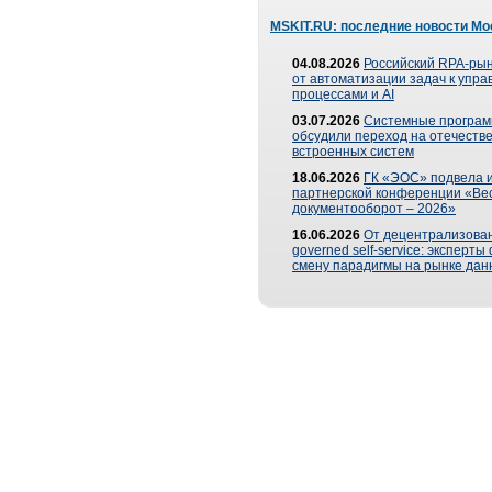
MSKIT.RU: последние новости Мо
04.08.2026
Российский RPA-рын
от автоматизации задач к упр
процессами и AI
03.07.2026
Системные програ
обсудили переход на отечеств
встроенных систем
18.06.2026
ГК «ЭОС» подвела и
партнерской конференции «Ве
документооборот – 2026»
16.06.2026
От децентрализован
governed self-service: эксперт
смену парадигмы на рынке дан