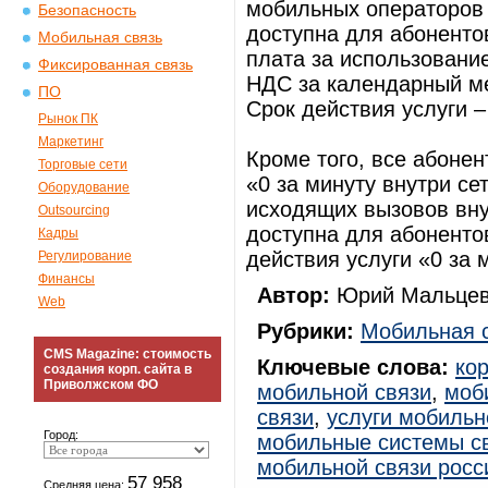
мобильных операторов Р
Безопасность
доступна для абоненто
Мобильная связь
плата за использование
Фиксированная связь
НДС за календарный мес
ПО
Срок действия услуги – 
Рынок ПК
Маркетинг
Кроме того, все абоне
Торговые сети
«0 за минуту внутри се
Оборудование
исходящих вызовов внут
Outsourcing
доступна для абоненто
Кадры
действия услуги «0 за м
Регулирование
Финансы
Автор:
Юрий Мальцев
Web
Рубрики:
Мобильная 
CMS Magazine: стоимость
Ключевые слова:
ко
создания корп. сайта в
Приволжском ФО
мобильной связи
,
моб
связи
,
услуги мобильн
Город:
мобильные системы с
мобильной связи росс
57 958
Средняя цена: