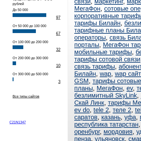
связи
,
маркетинг
,
марк
рублей
МегаФон
,
сотовые оп
До 50 000
корпоративные тариф
97
тарифы Билайн
,
безл
От 50 000 до 100 000
тарифные планы Била
67
операторы
,
связь Бил
От 100 000 до 200 000
порталы
,
МегаФон та
32
мобильные тарифы
,
б
тарифы сотовой связи
От 200 000 до 300 000
связь тарифы
,
абонен
10
Билайн
,
wap
,
wap сай
От 300 000 до 500 000
GSM
,
тарифы сотовы
3
планы
,
МегаФон
,
ev
,
т
безлимитный SkyLink
,
Все типы сайтов
Скай Линк
,
тарифы Ме
ev do
,
tele 2
,
теле 2
,
te
саратов
,
казань
,
уфа
,
C21N1347
республика татарстан
оренбург
,
мордовия
,
у
пенза
,
ульяновск
,
сма