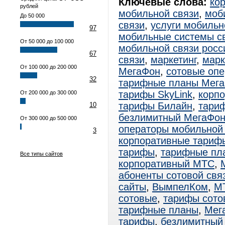
Ключевые слова:
ко
рублей
мобильной связи
,
моб
До 50 000
связи
,
услуги мобильн
97
мобильные системы с
От 50 000 до 100 000
мобильной связи росс
67
связи
,
маркетинг
,
марк
От 100 000 до 200 000
МегаФон
,
сотовые оп
32
тарифные планы Мег
тарифы SkyLink
,
корп
От 200 000 до 300 000
тарифы Билайн
,
тари
10
безлимитный МегаФо
От 300 000 до 500 000
операторы мобильной
3
корпоративные тари
тарифы
,
тарифные пл
Все типы сайтов
корпоративный МТС
,
абоненты сотовой свя
сайты
,
ВымпелКом
,
М
сотовые
,
тарифы сото
тарифные планы
,
Мег
тарифы
,
безлимитный 