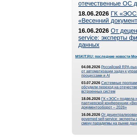
отечественные ОС д
18.06.2026
ГК «ЭОС»
«Весенний документ
16.06.2026
От децен
service: эксперты 
данных
MSKIT.RU: последние новости Мо
04.08.2026
Российский RPA-рын
от автоматизации задач к упр
процессами и AI
03.07.2026
Системные програ
обсудили переход на отечеств
встроенных систем
18.06.2026
ГК «ЭОС» подвела и
партнерской конференции «Ве
документооборот – 2026»
16.06.2026
От децентрализован
governed self-service: эксперт
смену парадигмы на рынке дан