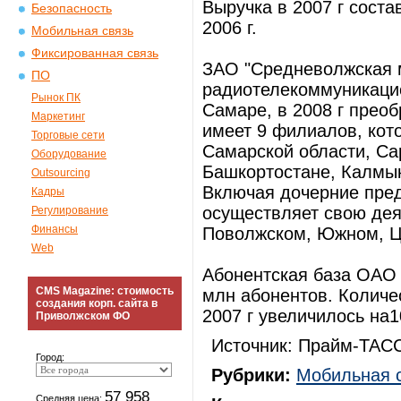
Выручка в 2007 г соста
Безопасность
2006 г.
Мобильная связь
Фиксированная связь
ЗАО "Средневолжская 
ПО
радиотелекоммуникацио
Рынок ПК
Самаре, в 2008 г пре
Маркетинг
имеет 9 филиалов, кот
Торговые сети
Самарской области, Са
Оборудование
Башкортостане, Калмык
Outsourcing
Включая дочерние пре
Кадры
осуществляет свою деят
Регулирование
Финансы
Поволжском, Южном, Ц
Web
Абонентская база ОАО 
CMS Magazine: стоимость
млн абонентов. Количе
создания корп. сайта в
2007 г увеличилось на1
Приволжском ФО
Источник: Прайм-ТАСС
Город:
Рубрики:
Мобильная 
57 958
Средняя цена: