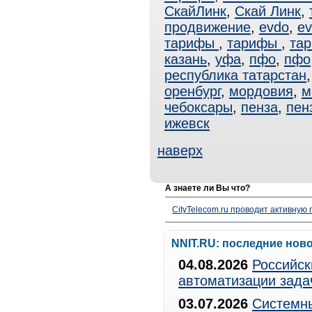
СкайЛинк
,
Скай Линк
,
продвижение
,
evdo
,
ev
тарифы
,
тарифы
,
та
казань
,
уфа
,
пфо
,
пфо
республика татарстан
оренбург
,
мордовия
,
м
чебоксары
,
пенза
,
пен
ижевск
наверх
А знаете ли Вы что?
CityTelecom.ru проводит активную
NNIT.RU: последние нов
04.08.2026
Российск
автоматизации зада
03.07.2026
Системны