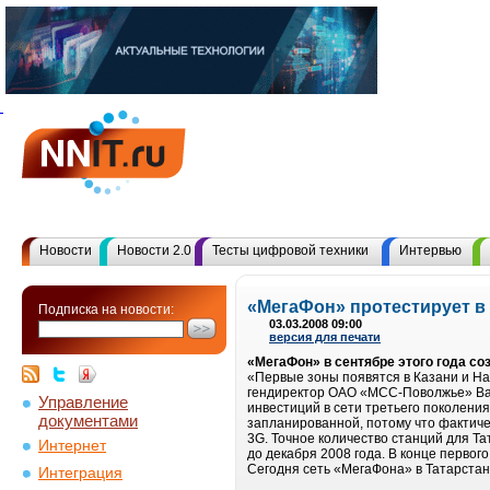
Новости
Новости 2.0
Тесты цифровой техники
Интервью
«МегаФон» протестирует в
Подписка на новости:
03.03.2008 09:00
версия для печати
«МегаФон» в сентябре этого года со
«Первые зоны появятся в Казани и На
гендиректор ОАО «МСС-Поволжье» Вале
Управление
инвестиций в сети третьего поколени
документами
запланированной, потому что фактиче
3G. Точное количество станций для Та
Интернет
до декабря 2008 года. В конце перво
Сегодня сеть «МегаФона» в Татарстане
Интеграция