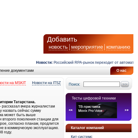
Добавить
новость
мероприятие
компанию
Новости:
Российский RPA-рынок переходит от автоматизаци
ление документами
О нас
ости на MSKIT
Новости на ITSZ
Поиск:
Тесты цифровой техники
итории Татарстана.
— рассказал вчера журналистам
у назвать сейчас сумму
мма может быть выше
и второго поколения станции для
орое, согласно планам, продлится
ие в коммерческую эксплуатацию.
Каталог компаний
8 году.
Кит-системс