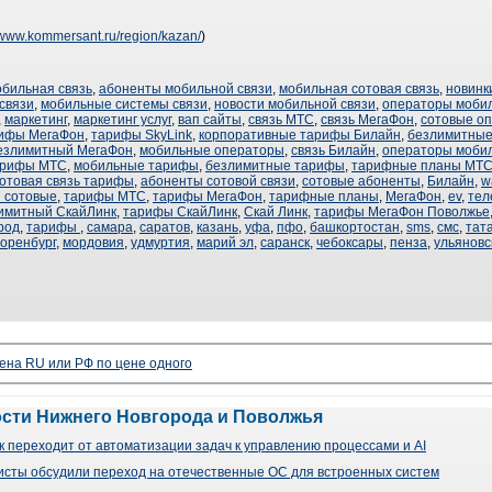
//www.kommersant.ru/region/kazan/
)
обильная связь
,
абоненты мобильной связи
,
мобильная сотовая связь
,
новинк
связи
,
мобильные системы связи
,
новости мобильной связи
,
операторы мобил
,
маркетинг
,
маркетинг услуг
,
вап сайты
,
связь МТС
,
связь МегаФон
,
сотовые о
рифы МегаФон
,
тарифы SkyLink
,
корпоративные тарифы Билайн
,
безлимитные
езлимитный МегаФон
,
мобильные операторы
,
связь Билайн
,
операторы мобил
арифы МТС
,
мобильные тарифы
,
безлимитные тарифы
,
тарифные планы МТ
отовая связь тарифы
,
абоненты сотовой связи
,
сотовые абоненты
,
Билайн
,
w
 сотовые
,
тарифы МТС
,
тарифы МегаФон
,
тарифные планы
,
МегаФон
,
ev
,
тел
имитный СкайЛинк
,
тарифы СкайЛинк
,
Скай Линк
,
тарифы МегаФон Поволжье
род
,
тарифы
,
самара
,
саратов
,
казань
,
уфа
,
пфо
,
башкортостан
,
sms
,
смс
,
тат
оренбург
,
мордовия
,
удмуртия
,
марий эл
,
саранск
,
чебоксары
,
пенза
,
ульяновс
ена RU или РФ по цене одного
ости Нижнего Новгорода и Поволжья
 переходит от автоматизации задач к управлению процессами и AI
сты обсудили переход на отечественные ОС для встроенных систем