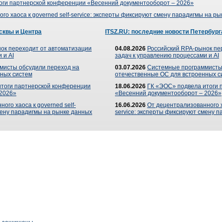
оги партнерской конференции «Весенний документооборот – 2026»
го хаоса к governed self-service: эксперты фиксируют смену парадигмы на р
сквы и Центра
ITSZ.RU: последние новости Петербург
ок переходит от автоматизации
04.08.2026
Российский RPA-рынок пе
 и AI
задач к управлению процессами и AI
мисты обсудили переход на
03.07.2026
Системные программисты
ных систем
отечественные ОС для встроенных с
итоги партнерской конференции
18.06.2026
ГК «ЭОС» подвела итоги 
 2026»
«Весенний документооборот – 2026»
ого хаоса к governed self-
16.06.2026
От децентрализованного ха
мену парадигмы на рынке данных
service: эксперты фиксируют смену 