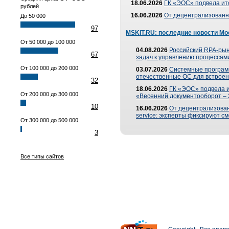
18.06.2026
ГК «ЭОС» подвела ит
рублей
16.06.2026
От децентрализованно
До 50 000
97
MSKIT.RU: последние новости Мо
От 50 000 до 100 000
04.08.2026
Российский RPA-рын
67
задач к управлению процессами
От 100 000 до 200 000
03.07.2026
Системные програм
отечественные ОС для встроен
32
18.06.2026
ГК «ЭОС» подвела 
От 200 000 до 300 000
«Весенний документооборот –
10
16.06.2026
От децентрализованн
service: эксперты фиксируют с
От 300 000 до 500 000
3
Все типы сайтов