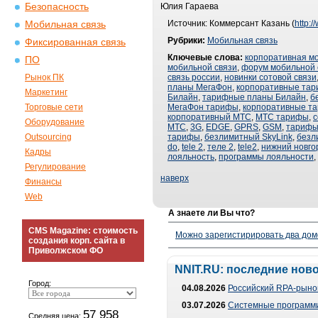
Безопасность
Юлия Гараева
Источник: Коммерсант Казань (
http:
Мобильная связь
Рубрики:
Мобильная связь
Фиксированная связь
Ключевые слова:
корпоративная м
ПО
мобильной связи
,
форум мобильной 
Рынок ПК
связь россии
,
новинки сотовой связи
планы МегаФон
,
корпоративные та
Маркетинг
Билайн
,
тарифные планы Билайн
,
б
Торговые сети
МегаФон тарифы
,
корпоративные т
корпоративный МТС
,
МТС тарифы
,
с
Оборудование
МТС
,
3G
,
EDGE
,
GPRS
,
GSM
,
тарифы
Outsourcing
тарифы
,
безлимитный SkyLink
,
безл
do
,
tele 2
,
теле 2
,
tele2
,
нижний новго
Кадры
лояльность
,
программы лояльности
,
Регулирование
наверх
Финансы
Web
А знаете ли Вы что?
CMS Magazine: стоимость
Можно зарегистирировать два дом
создания корп. сайта в
Приволжском ФО
NNIT.RU: последние нов
Город:
04.08.2026
Российский RPA-рынок
03.07.2026
Системные программи
57 958
Средняя цена: