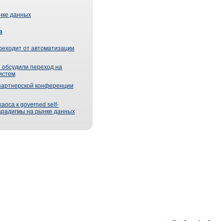
ынке данных
а
реходит от автоматизации
 обсудили переход на
истем
партнерской конференции
оса к governed self-
парадигмы на рынке данных