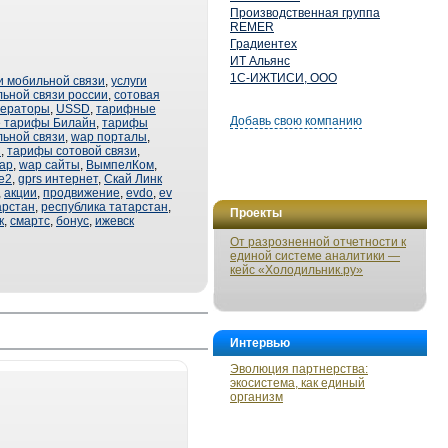
Производственная группа
REMER
Градиентех
ИТ Альянс
1С-ИЖТИСИ, ООО
и мобильной связи
,
услуги
ьной связи россии
,
сотовая
ператоры
,
USSD
,
тарифные
Добавь свою компанию
 тарифы Билайн
,
тарифы
ьной связи
,
wap порталы
,
С
,
тарифы сотовой связи
,
ap
,
wap сайты
,
ВымпелКом
,
е2
,
gprs интернет
,
Скай Линк
,
акции
,
продвижение
,
evdo
,
ev
арстан
,
республика татарстан
,
Проекты
к
,
смартс
,
бонус
,
ижевск
От разрозненной отчетности к
единой системе аналитики —
кейс «Холодильник.ру»
Интервью
Эволюция партнерства:
экосистема, как единый
организм