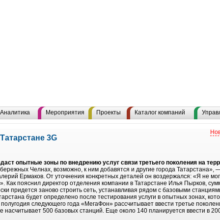
Аналитика
Мероприятия
Проекты
Каталог компаний
Управ
Нов
 Татарстане 3G
здаст опытные зоны по внедрению услуг связи третьего поколения на терр
бережных Челнах, возможно, к ним добавятся и другие города Татарстана», 
рий Ермаков. От уточнения конкретных деталей он воздержался: «Я не мог
я». Как пояснил директор отделения компании в Татарстане Илья Пырков, су
ски придется заново строить сеть, устанавливая рядом с базовыми станциям
тарстана будет определено после тестирования услуги в опытных зонах, кот
го полугодия следующего года «МегаФон» рассчитывает ввести третье поколен
 насчитывает 500 базовых станций. Еще около 140 планируется ввести в 200