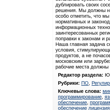
дублировать своих сосе
решения. Мы должны на
особо отметить, что м
нормативных и законод
информационных технол
заинтересованных реги
поправки к законам и 
Наша главная задача со
условия, стимулирующи
продуктов, а не почас
московским или заруб
рабочие места должны 
Редактор раздела:
Юр
Рубрики:
ПО
,
Регули
Ключевые слова:
ми
программирование
,
яз
обеспечение
,
программ
обеспечение лицензия