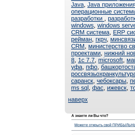
Java
,
Java приложени
операционные систем
разработки
,
разработ
windows
,
windows serv
CRM система
,
ERP си
рейман
,
гкрч
,
минсвяз
CRM
,
министерство с
проектами
,
нижний но
8
,
1с 7.7
,
microsoft
,
ма
уфа
,
пфо
,
башкортост
россвязьохранкультур
саранск
,
чебоксары
,
п
ms sql
,
фас
,
ижевск
,
т
наверх
А знаете ли Вы что?
Можете открыть свой ПРИБЫЛЬНЫЙ