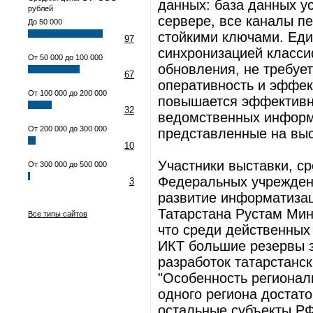
данных: база данных у
рублей
сервере, все каналы 
До 50 000
стойкими ключами. Еди
97
синхронизацией класси
От 50 000 до 100 000
обновления, не требуе
67
оперативность и эффек
От 100 000 до 200 000
повышается эффективн
32
ведомственных информ
От 200 000 до 300 000
представленные на выс
10
Участники выставки, с
От 300 000 до 500 000
Федеральных учреждени
3
развитие информатизац
Татарстана Рустам Мин
Все типы сайтов
что среди действенных
ИКТ большие резервы 
разработок татарстанск
"Особенность регионал
одного региона достат
остальные субъекты РФ