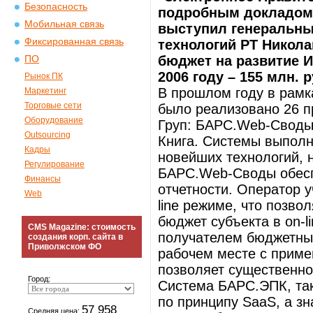
Безопасность
подробным докладом о
Мобильная связь
выступил генеральн
Фиксированная связь
технологий РТ Никола
бюджет на развитие ИК
ПО
2006 году – 155 млн. р
Рынок ПК
В прошлом году в рамк
Маркетинг
Торговые сети
было реализовано 26 п
Оборудование
Груп: БАРС.Web-Своды
Outsourcing
Книга. Системы выпол
Кадры
новейших технологий,
Регулирование
БАРС.Web-Своды обесп
Финансы
отчетности. Оператор 
Web
line режиме, что позво
бюджет субъекта в on-l
CMS Magazine: стоимость
получателем бюджетны
создания корп. сайта в
Приволжском ФО
рабочем месте с приме
позволяет существенно
Город:
Система БАРС.ЭПК, так
по принципу SaaS, а з
57 958
Средняя цена: