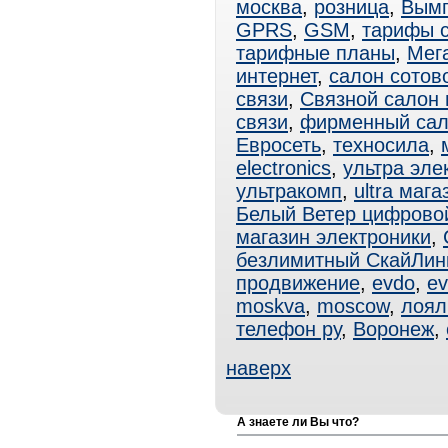
москва
,
розница
,
Вым
GPRS
,
GSM
,
тарифы 
тарифные планы
,
Мег
интернет
,
салон сотов
связи
,
Связной салон 
связи
,
фирменный са
Евросеть
,
техносила
,
electronics
,
ультра эле
ультракомп
,
ultra мага
Белый Ветер цифрово
магазин электроники
,
безлимитный СкайЛин
продвижение
,
evdo
,
ev
moskva
,
moscow
,
лоял
телефон ру
,
Воронеж
,
наверх
А знаете ли Вы что?