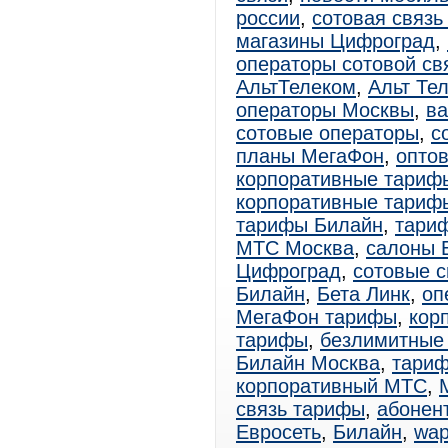
россии
,
сотовая связь
магазины Цифроград
,
операторы сотовой св
АльтТелеком
,
Альт Те
операторы Москвы
,
ва
сотовые операторы
,
с
планы МегаФон
,
оптов
корпоративные тариф
корпоративные тариф
тарифы Билайн
,
тари
МТС Москва
,
салоны 
Цифроград
,
сотовые 
Билайн
,
Бета Линк
,
оп
МегаФон тарифы
,
кор
тарифы
,
безлимитные
Билайн Москва
,
тариф
корпоративный МТС
,
связь тарифы
,
абонен
Евросеть
,
Билайн
,
wa