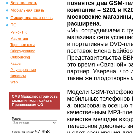
появятся два GSM-те
Безопасность
компании – S201 и K2
Мобильная связь
московские магазины,
Фиксированная связь
расширена.
ПО
«Мы сотрудничаем с гр
Рынок ПК
магазинах сети успешн
Маркетинг
и портативные DVD-пл
Торговые сети
поставок Елена Байбор
Оборудование
Представительства BBK 
Outsourcing
это время «Связной» з
Кадры
Регулирование
партнер. Уверена, что 
Финансы
таким же плодотворны
Web
Модели GSM-телефонов 
CMS Magazine: стоимость
мобильных телефонов B
создания корп. сайта в
анонсирована осенью т
Приволжском ФО
качественным MP3-пле
качестве мелодии вход
Город:
телефонов довольно зн
57 958
и слот расширения для 
Средняя цена: