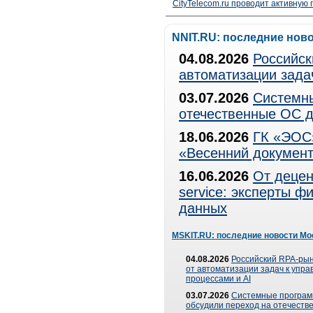
CityTelecom.ru проводит активную
NNIT.RU: последние нов
04.08.2026
Российск
автоматизации зада
03.07.2026
Системны
отечественные ОС д
18.06.2026
ГК «ЭОС»
«Весенний документ
16.06.2026
От децен
service: эксперты 
данных
MSKIT.RU: последние новости Мо
04.08.2026
Российский RPA-рын
от автоматизации задач к упр
процессами и AI
03.07.2026
Системные програ
обсудили переход на отечеств