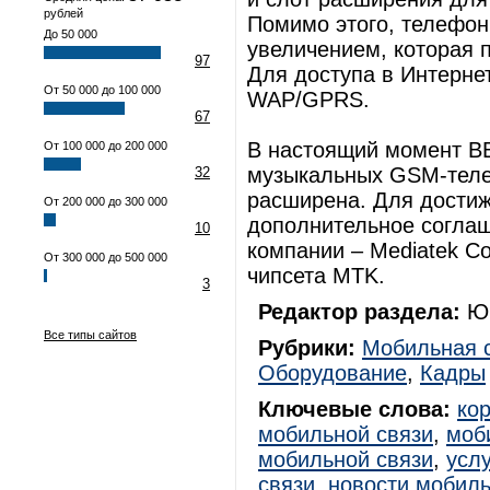
рублей
Помимо этого, телефо
До 50 000
увеличением, которая 
97
Для доступа в Интерне
От 50 000 до 100 000
WAP/GPRS.
67
В настоящий момент BB
От 100 000 до 200 000
музыкальных GSM-теле
32
расширена. Для достиж
От 200 000 до 300 000
дополнительное соглаш
10
компании – Mediatek C
От 300 000 до 500 000
чипсета MTK.
3
Редактор раздела:
Юр
Все типы сайтов
Рубрики:
Мобильная 
Оборудование
,
Кадры
Ключевые слова:
ко
мобильной связи
,
моб
мобильной связи
,
усл
связи
,
новости мобиль