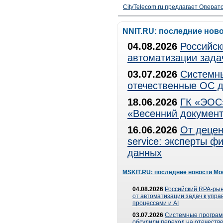
CityTelecom.ru предлагает Операто
NNIT.RU: последние нов
04.08.2026
Российск
автоматизации зада
03.07.2026
Системны
отечественные ОС д
18.06.2026
ГК «ЭОС»
«Весенний документ
16.06.2026
От децен
service: эксперты 
данных
MSKIT.RU: последние новости Мо
04.08.2026
Российский RPA-рын
от автоматизации задач к упр
процессами и AI
03.07.2026
Системные програ
обсудили переход на отечеств