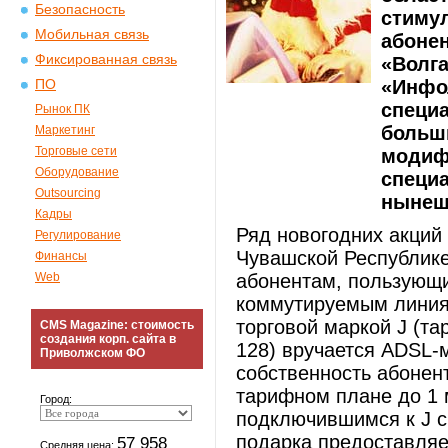
Безопасность
стиму
Мобильная связь
абоне
Фиксированная связь
«Волга
«Инфо
ПО
специ
Рынок ПК
больш
Маркетинг
Торговые сети
модиф
Оборудование
специ
Outsourcing
нынеш
Кадры
Ряд новогодних акци
Регулирование
Чувашской Республике.
Финансы
Web
абонентам, пользующи
коммутируемым линия
торговой маркой J (та
CMS Magazine: стоимость
создания корп. сайта в
128) вручается ADSL-
Приволжском ФО
собственность абонен
тарифном плане до 1 
Город:
подключившимся к J с 
подарка предоставляе
57 958
Средняя цена: