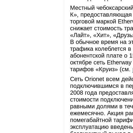
Местный чебоксарски
К», предоставляющая 
торговой маркой Ether
снижает стоимость тр
«Лайт», «Хит», «Друзь
В обычное время на э
трафика колеблется в 
абонентской плате о 1
октябре сеть Etherwa
тарифов «Круиз» (см.
Сеть Orionet всем де
подключившимся в пер
2008 года предоставл
стоимости подключени
равными долями в тече
ежемесячно. Акция ра
помегабайтной тарифи
эксплуатацию введены