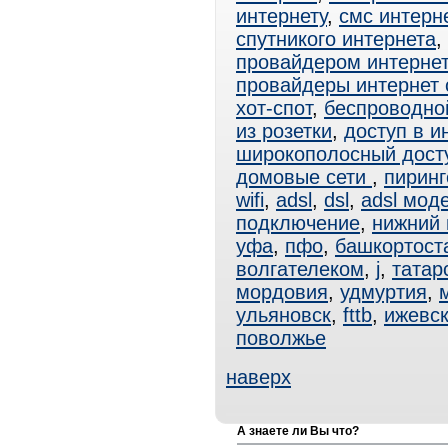
интернету
,
смс интерн
спутникого интернета
,
провайдером интерне
провайдеры интернет
хот-спот
,
беспроводно
из розетки
,
доступ в и
широкополосный дост
домовые сети
,
пиринг
wifi
,
adsl
,
dsl
,
adsl мод
подключение
,
нижний 
уфа
,
пфо
,
башкортост
волгателеком
,
j
,
татар
мордовия
,
удмуртия
,
ульяновск
,
fttb
,
ижевс
поволжье
наверх
А знаете ли Вы что?