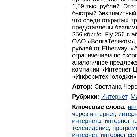
1,59 тыс. рублей. Это
быстрый безлимитный
что среди открытых п
представлены безлим
256 кбит/с: Fly 256 с
ОАО «ВолгаТелеком», 
рублей от Etherway, «
ограничением по скоро
аналогичное предложен
компании «Интернет Ц
«Информтехнолоджи» (
Автор:
Светлана Чере
Рубрики:
Интернет
,
Ма
Ключевые слова:
ин
через интернет
,
интерн
интернета
,
интернет т
телевидение
,
програм
интернет
,
интернет сет