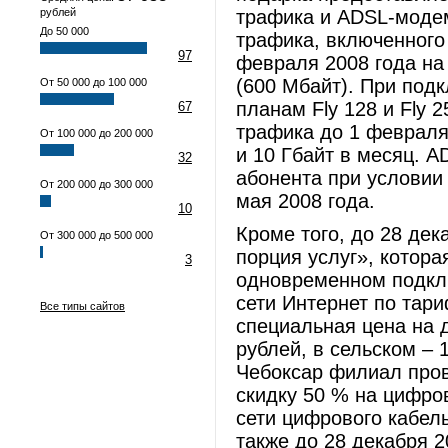
рублей
трафика и ADSL-моде
До 50 000
трафика, включенного
97
февраля 2008 года на
(600 Мбайт). При под
От 50 000 до 100 000
планам Fly 128 и Fly
67
трафика до 1 февраля 
От 100 000 до 200 000
и 10 Гбайт в месяц. 
32
абонента при условии
От 200 000 до 300 000
мая 2008 года.
10
Кроме того, до 28 де
От 300 000 до 500 000
порция услуг», котора
3
одновременном подклю
сети Интернет по тар
Все типы сайтов
специальная цена на д
рублей, в сельском – 
Чебоксар филиал про
скидку 50 % на цифро
сети цифрового кабел
также до 28 декабря 2