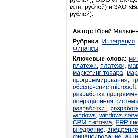
млн. рублей) и ЗАО «В
рублей).
Автор:
Юрий Мальцев
Рубрики:
Интеграция
Финансы
Ключевые слова:
ми
платежи
,
платежи
,
мар
маркетинг товара
,
мар
программирования
,
пр
обеспечение microsoft
разработка программн
операционная система
разработки
,
разработ
windows
,
windows serv
CRM система
,
ERP си
внедрение
,
внедрени
финансирование
,
акц