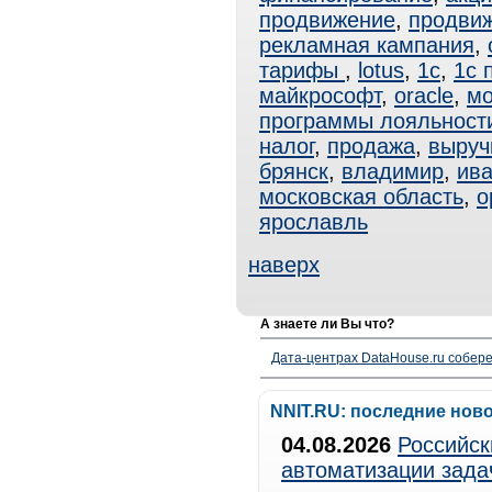
продвижение
,
продвиж
рекламная кампания
,
тарифы
,
lotus
,
1с
,
1с 
майкрософт
,
oracle
,
мо
программы лояльност
налог
,
продажа
,
выруч
брянск
,
владимир
,
ив
московская область
,
о
ярославль
наверх
А знаете ли Вы что?
Дата-центрах DataHouse.ru собер
NNIT.RU: последние нов
04.08.2026
Российск
автоматизации зада