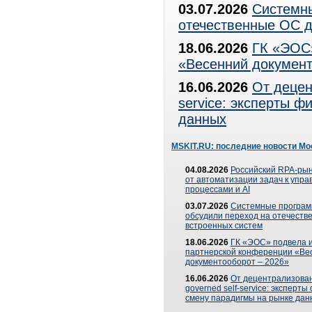
03.07.2026
Системны
отечественные ОС д
18.06.2026
ГК «ЭОС»
«Весенний документ
16.06.2026
От децен
service: эксперты 
данных
MSKIT.RU: последние новости Мо
04.08.2026
Российский RPA-рын
от автоматизации задач к упр
процессами и AI
03.07.2026
Системные програ
обсудили переход на отечеств
встроенных систем
18.06.2026
ГК «ЭОС» подвела и
партнерской конференции «Ве
документооборот – 2026»
16.06.2026
От децентрализован
governed self-service: эксперт
смену парадигмы на рынке дан