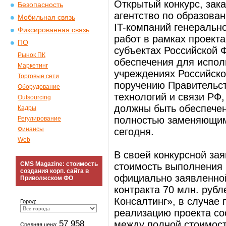
Открытый конкурс, зак
Безопасность
агентство по образова
Мобильная связь
IT-компаний генеральн
Фиксированная связь
работ в рамках проект
ПО
субъектах Российской 
Рынок ПК
обеспечения для испол
Маркетинг
учреждениях Российско
Торговые сети
поручению Правительс
Оборудование
технологий и связи РФ
Outsourcing
должны быть обеспече
Кадры
полностью заменяющим
Регулирование
Финансы
сегодня.
Web
В своей конкурсной за
CMS Magazine: стоимость
стоимость выполнения в
создания корп. сайта в
официально заявленной
Приволжском ФО
контракта 70 млн. руб
Консалтинг», в случае 
Город:
реализацию проекта со
57 958
между полной стоимост
Средняя цена: