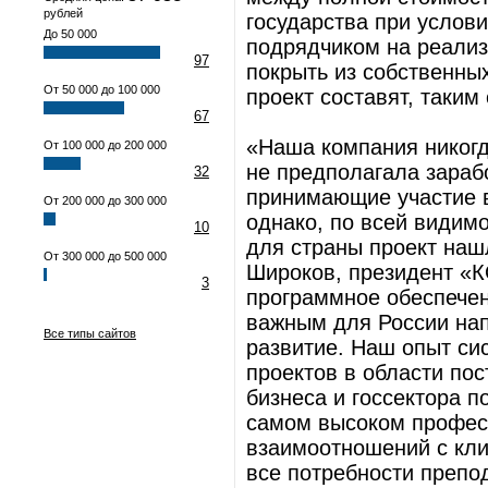
рублей
государства при услов
До 50 000
подрядчиком на реализ
97
покрыть из собственны
От 50 000 до 100 000
проект составят, таким
67
«Наша компания никогд
От 100 000 до 200 000
не предполагала зараб
32
принимающие участие в
От 200 000 до 300 000
однако, по всей видим
10
для страны проект нашл
От 300 000 до 500 000
Широков, президент «К
3
программное обеспечен
важным для России нап
Все типы сайтов
развитие. Наш опыт си
проектов в области по
бизнеса и госсектора п
самом высоком професс
взаимоотношений с кли
все потребности препо