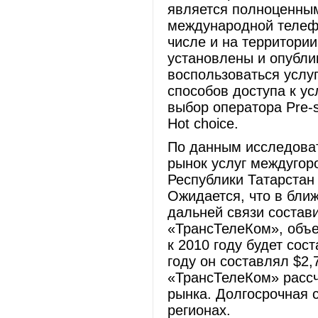
является полноценным
международной телефо
числе и на территори
установлены и опубли
воспользоваться услу
способов доступа к у
выбор оператора Pre-
Hot choice.
По данным исследоват
рынок услуг междугор
Республики Татарстан
Ожидается, что в бли
дальней связи состав
«ТрансТелеКом», объе
к 2010 году будет сос
году он составлял $2,
«ТрансТелеКом» рассч
рынка. Долгосрочная с
регионах.