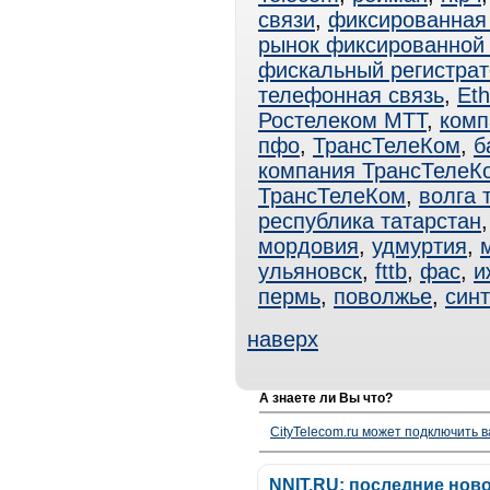
связи
,
фиксированная
рынок фиксированной 
фискальный регистрат
телефонная связь
,
Eth
Ростелеком МТТ
,
комп
пфо
,
ТрансТелеКом
,
б
компания ТрансТелеК
ТрансТелеКом
,
волга 
республика татарстан
мордовия
,
удмуртия
,
ульяновск
,
fttb
,
фас
,
и
пермь
,
поволжье
,
син
наверх
А знаете ли Вы что?
CityTelecom.ru может подключить в
NNIT.RU: последние нов