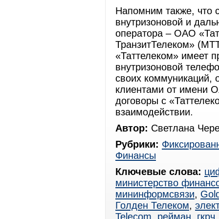
Напомним также, что с
внутризоновой и даль
оператора – ОАО «Та
ТранзитТелеком» (МТТ
«Таттелеком» имеет п
внутризоновой телефо
своих коммуникаций, 
клиентами от имени 
договоры с «Таттелек
взаимодействии.
Автор:
Светлана Чере
Рубрики:
Фиксированн
Финансы
Ключевые слова:
ци
министерство финанс
мининформсвязи
,
Gol
Голден Телеком
,
элек
Telecom
,
рейман
,
гкрч