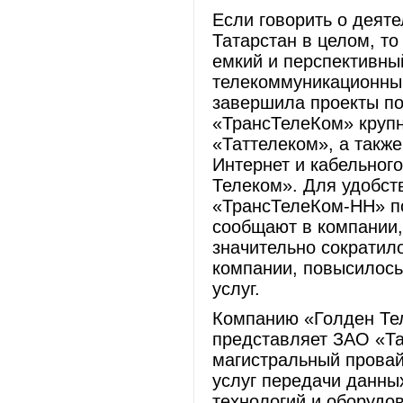
Если говорить о деят
Татарстан в целом, т
емкий и перспективный
телекоммуникационный
завершила проекты по
«ТрансТелеКом» круп
«Таттелеком», а такж
Интернет и кабельног
Телеком». Для удобст
«ТрансТелеКом-НН» по
сообщают в компании,
значительно сократил
компании, повысилось
услуг.
Компанию «Голден Тел
представляет ЗАО «Та
магистральный провай
услуг передачи данны
технологий и оборудо