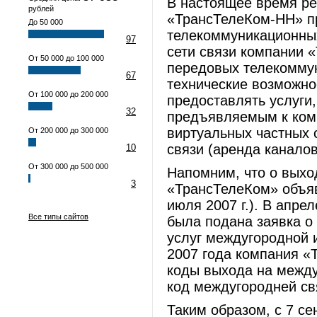
В настоящее время р
рублей
«ТрансТелеКом-НН» п
До 50 000
телекоммуникационных
97
сети связи компании 
От 50 000 до 100 000
передовых телекоммун
67
технические возможно
От 100 000 до 200 000
предоставлять услуги
32
предъявляемым к ком
виртуальных частных 
От 200 000 до 300 000
связи (аренда каналов
10
От 300 000 до 500 000
Напомним, что о выхо
3
«ТрансТелеКом» объяв
июля 2007 г.). В апр
Все типы сайтов
была подана заявка о
услуг междугородной 
2007 года компания «
коды выхода на между
код междугородней св
Таким образом, с 7 с