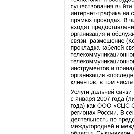
существования выйти
интернет-трафика на 
прямых проводах. В ч
входят предоставлени
организация и обслуж
связи, размещение (Ко
прокладка кабелей св
телекоммуникационног
телекоммуникационног
инcтрументов и прина
организация «последн
клиентов, в том числе
Услуги дальней связи
с января 2007 года (л
года) как ООО «СЦС С
регионах России. В с
деятельность по пред
междугородней и межд
области, Сыктывкаре, 