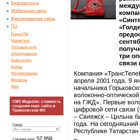
Безопасность
между
Мобильная связь
компа
Фиксированная связь
«Синт
«Голде
ПО
предос
Рынок ПК
сентяб
Маркетинг
Торговые сети
получи
Оборудование
три оп
Outsourcing
связи 
Кадры
Компания «ТрансТелеК
Регулирование
апреля 2001 года. 9 я
Финансы
Web
начальника Горьковск
волоконно-оптической
на ГЖД». Первые воло
CMS Magazine: стоимость
создания корп. сайта в
цифровой сети связи 
Приволжском ФО
– Свияжск – Цильна б
года. На сегодняшний
Город:
Республике Татарстан 
57 958
Средняя цена: