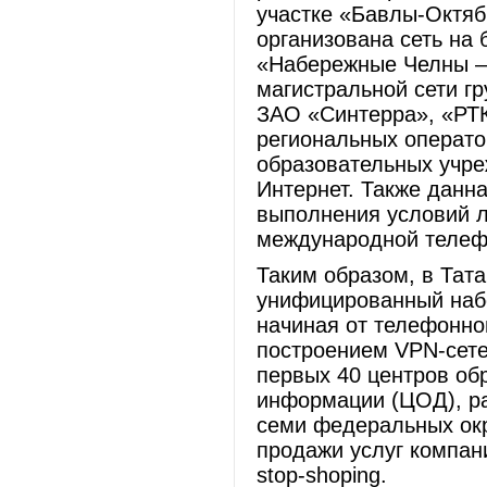
участке «Бавлы-Октябр
организована сеть на
«Набережные Челны – 
магистральной сети гр
ЗАО «Синтерра», «РТК
региональных оператор
образовательных учре
Интернет. Также данн
выполнения условий л
международной телеф
Таким образом, в Тат
унифицированный наб
начиная от телефонно
построением VPN-сетей
первых 40 центров об
информации (ЦОД), ра
семи федеральных окр
продажи услуг компан
stop-shoping.