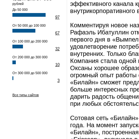
эффективного канала к
рублей
внутрикорпоративного 
До 50 000
97
Комментируя новое на
От 50 000 до 100 000
Рафаэль Ибатуллин отм
67
первого дня в «Вымпел
От 100 000 до 200 000
удовлетворение потреб
32
внутренних. Только бла
От 200 000 до 300 000
Компания стала одной 
10
Оксаны хорошее образо
От 300 000 до 500 000
огромный опыт работы 
3
«Билайн» сможет предл
больше интересных пре
Все типы сайтов
дарить радость общени
при любых обстоятельс
Сотовая сеть «Билайн»
года. На момент запуск
«Билайн», построенная