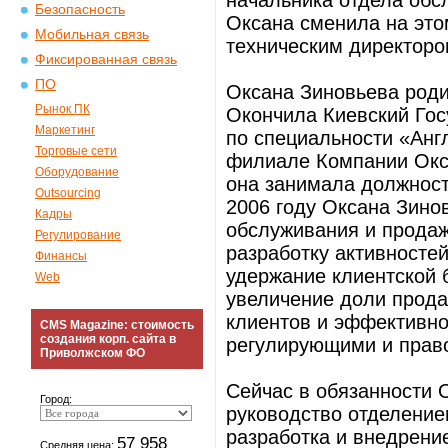
начальника отдела обс
Безопасность
Оксана сменила на это
Мобильная связь
техническим директор
Фиксированная связь
ПО
Оксана Зиновьева родил
Рынок ПК
Окончила Киевский Гос
Маркетинг
по специальности «Анг
Торговые сети
филиале Компании Окса
Оборудование
она занимала должност
Outsourcing
2006 году Оксана Зино
Кадры
обслуживания и продаж
Регулирование
разработку активносте
Финансы
удержание клиентской 
Web
увеличение доли прода
клиентов и эффективно
CMS Magazine: стоимость
создания корп. сайта в
регулирующими и прав
Приволжском ФО
Сейчас в обязанности 
Город:
руководство отделени
разработка и внедрени
57 958
Средняя цена: