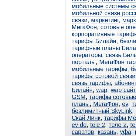
мобильные системы с
мобильной связи росс
связи
,
маркетинг
,
марк
МегаФон
,
сотовые оп
корпоративные тариф
тарифы Билайн
,
безл
тарифные планы Била
операторы
,
связь Бил
порталы
,
МегаФон та
мобильные тарифы
,
б
тарифы сотовой связи
связь тарифы
,
абонен
Билайн
,
wap
,
wap сай
GSM
,
тарифы сотовы
планы
,
МегаФон
,
ev
,
т
безлимитный SkyLink
,
Скай Линк
,
тарифы Ме
ev do
,
tele 2
,
теле 2
,
te
саратов
,
казань
,
уфа
,