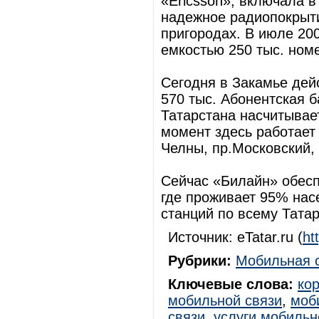
«Ericsson», включала в
надежное радиопокрыт
пригородах. В июле 20
емкостью 250 тыс. ном
Сегодня в Закамье дей
570 тыс. Абонентская б
Татарстана насчитывае
момент здесь работает
Челны, пр.Московский, 
Сейчас «Билайн» обесп
где проживает 95% нас
станций по всему Тата
Источник: eTatar.ru (
ht
Рубрики:
Мобильная 
Ключевые слова:
ко
мобильной связи
,
моб
связи
,
услуги мобильн