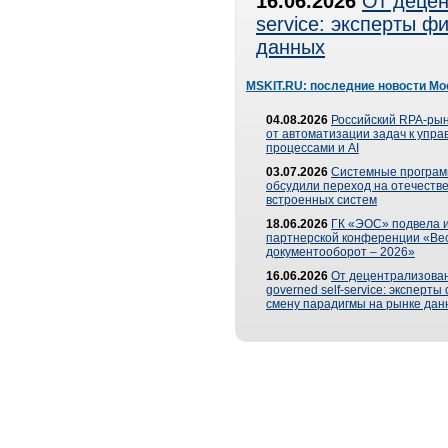
16.06.2026
От децен
service: эксперты 
данных
MSKIT.RU: последние новости Мо
04.08.2026
Российский RPA-рын
от автоматизации задач к упр
процессами и AI
03.07.2026
Системные програ
обсудили переход на отечеств
встроенных систем
18.06.2026
ГК «ЭОС» подвела и
партнерской конференции «Ве
документооборот – 2026»
16.06.2026
От децентрализован
governed self-service: эксперт
смену парадигмы на рынке дан