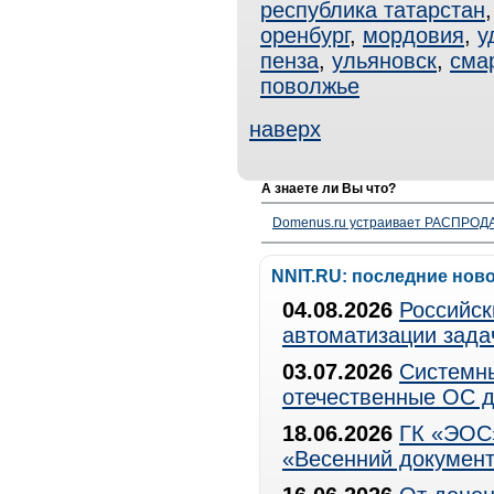
республика татарстан
оренбург
,
мордовия
,
у
пенза
,
ульяновск
,
сма
поволжье
наверх
А знаете ли Вы что?
Domenus.ru устраивает РАСПРОДА
NNIT.RU: последние нов
04.08.2026
Российск
автоматизации зада
03.07.2026
Системны
отечественные ОС д
18.06.2026
ГК «ЭОС»
«Весенний документ