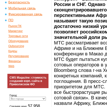
Безопасность
России и СНГ. Однако
Мобильная связь
сконцентрировавшегос
Фиксированная связь
перспективными Афри
называют такую пози
ПО
достаточно низкий ур
Рынок ПК
позволяет российско
Маркетинг
Торговые сети
значительной доли р
Оборудование
МТС рассматривает воз
Outsourcing
Африке и на Ближнем В
Кадры
конференции в Макао д
Регулирование
МТС будет пытаться ку
Финансы
сотовых операторов в у
Web
Bloomberg слова г-на 
конкретных компаний, 
CMS Magazine: стоимость
поглощения. В пресс-с
создания корп. сайта в
Приволжском ФО
приоритетом для МТС. 
все быстрорастущие ры
Город:
сотовой связи». В каче
назвали Африку, Ближн
57 958
Средняя цена: