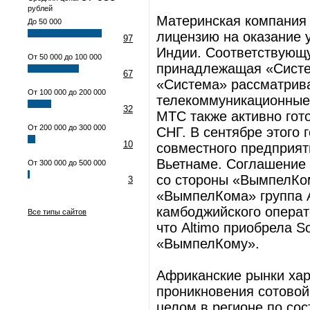
рублей
Материнская компания
До 50 000
лицензию на оказание у
97
Индии. Соответствующу
От 50 000 до 100 000
принадлежащая «Систем
67
«Си­стема» рассматрив
От 100 000 до 200 000
телекоммуникационные
32
МТС также активно гот
От 200 000 до 300 000
СНГ. В сентябре этого
10
совместного предприят
Вьетнаме. Соглашение 
От 300 000 до 500 000
со стороны «Вымпел­Ком
3
«Вымпел­Кома» группа 
камбоджийского операт
Все типы сайтов
что Altimo приобрела 
«Вымпел­Кому».
Африканские рынки хар
проникновения сотовой 
целом в регионе по со