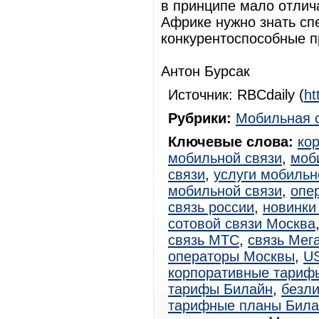
в принципе мало отлича
Африке нужно знать сп
конкурентоспособные 
Антон Бурсак
Источник: RBCdaily (
ht
Рубрики:
Мобильная 
Ключевые слова:
ко
мобильной связи
,
моб
связи
,
услуги мобильн
мобильной связи
,
опе
связь россии
,
новинки
сотовой связи Москва
связь МТС
,
связь Мег
операторы Москвы
,
U
корпоративные тариф
тарифы Билайн
,
безл
тарифные планы Била