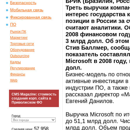
БРИК (Бразилия, Росс
Безопасность
Треть выручки компан
Мобильная связь
интерес государства 
Фиксированная связь
позиции в России за 
ПО
считают аналитики. О
Рынок ПК
2008 финансовом году
Маркетинг
3 млрд долл. Об этом
Торговые сети
Стив Баллмер, сообщае
Оборудование
показатель составлял
Outsourcing
Microsoft в 2008 году
Кадры
долл.
Регулирование
Бизнес-модель по отн
Финансы
активные инвестиции в
Web
индустрии ПО, а также
рассказал директор «М
CMS Magazine: стоимость
создания корп. сайта в
Евгений Данилов.
Приволжском ФО
Выручка Microsoft по и
Город:
до 51,1 млрд долл. Чи
млрд долл. Объем прод
57 958
Средняя цена: