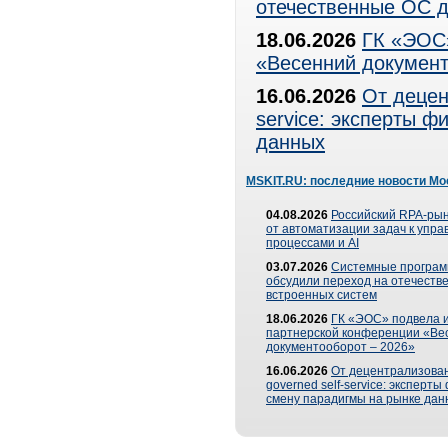
отечественные ОС д
18.06.2026
ГК «ЭОС»
«Весенний документ
16.06.2026
От децен
service: эксперты 
данных
MSKIT.RU: последние новости Мо
04.08.2026
Российский RPA-рын
от автоматизации задач к упр
процессами и AI
03.07.2026
Системные програ
обсудили переход на отечеств
встроенных систем
18.06.2026
ГК «ЭОС» подвела и
партнерской конференции «Ве
документооборот – 2026»
16.06.2026
От децентрализован
governed self-service: эксперт
смену парадигмы на рынке дан