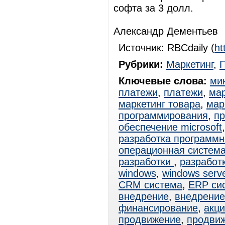
софта за 3 долл.
Александр Дементьев
Источник: RBCdaily (
ht
Рубрики:
Маркетинг
,
Ключевые слова:
ми
платежи
,
платежи
,
мар
маркетинг товара
,
мар
программирования
,
пр
обеспечение microsoft
разработка программн
операционная система
разработки
,
разработ
windows
,
windows serv
CRM система
,
ERP си
внедрение
,
внедрени
финансирование
,
акц
продвижение
,
продвиж