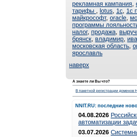
рекламная кампания
,
тарифы
,
lotus
,
1с
,
1с 
майкрософт
,
oracle
,
мо
программы лояльност
налог
,
продажа
,
выруч
брянск
,
владимир
,
ив
московская область
,
о
ярославль
наверх
А знаете ли Вы что?
В пакетной регистрации доменов H
NNIT.RU: последние нов
04.08.2026
Российск
автоматизации зада
03.07.2026
Системны