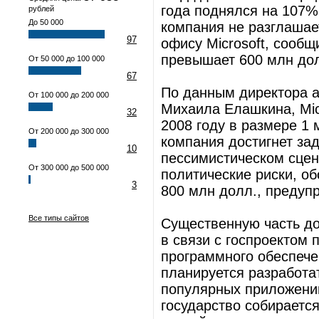
года поднялся на 107%
рублей
До 50 000
компания не разглашает
97
офису Microsoft, сообщ
превышает 600 млн до
От 50 000 до 100 000
67
По данным директора а
От 100 000 до 200 000
Михаила Елашкина, Mic
32
2008 году в размере 1
От 200 000 до 300 000
компания достигнет за
10
пессимистическом сце
От 300 000 до 500 000
политические риски, о
3
800 млн долл., предуп
Все типы сайтов
Существенную часть до
в связи с госпроектом 
программного обеспечен
планируется разработа
популярных приложений
государство собирается