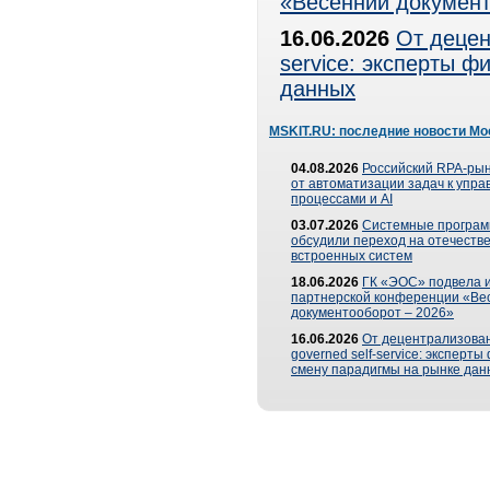
«Весенний документ
16.06.2026
От децен
service: эксперты 
данных
MSKIT.RU: последние новости Мо
04.08.2026
Российский RPA-рын
от автоматизации задач к упр
процессами и AI
03.07.2026
Системные програ
обсудили переход на отечеств
встроенных систем
18.06.2026
ГК «ЭОС» подвела и
партнерской конференции «Ве
документооборот – 2026»
16.06.2026
От децентрализован
governed self-service: эксперт
смену парадигмы на рынке дан