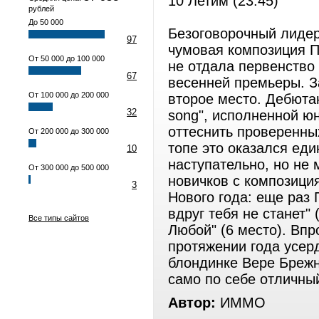
10 Летим (23:45)
рублей
До 50 000
Безоговорочный лидер 
97
чумовая композиция П
От 50 000 до 100 000
не отдала первенство
67
весенней премьеры. З
От 100 000 до 200 000
второе место. Дебютан
32
song", исполненной ю
оттеснить проверенны
От 200 000 до 300 000
топе это оказался ед
10
наступательно, но не
От 300 000 до 500 000
новичков с композици
3
Нового года: еще раз 
вдруг тебя не станет"
Все типы сайтов
Любой" (6 место). Впр
протяжении года усер
блондинке Вере Брежн
само по себе отличны
Автор:
ИММО