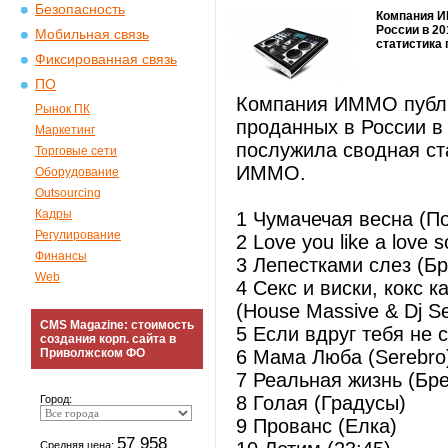
Безопасность
Компания И
России в 2
Мобильная связь
статистика
Фиксированная связь
ПО
Компания ИММО публи
Рынок ПК
проданных в России в
Маркетинг
послужила сводная ст
Торговые сети
ИММО.
Оборудование
Outsourcing
Кадры
1 Чумачечая весна (По
Регулирование
2 Love you like a love
Финансы
3 Лепестками слез (Б
Web
4 Секс и виски, кокс к
(House Massive & Dj S
CMS Magazine: стоимость
5 Если вдруг тебя не 
создания корп. сайта в
Приволжском ФО
6 Мама Люба (Serebro
7 Реальная жизнь (Бр
8 Голая (Градусы)
Город:
9 Прованс (Елка)
57 958
Средняя цена: