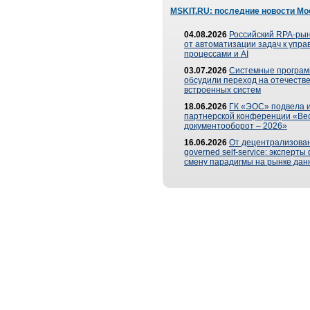
MSKIT.RU: последние новости Мо
04.08.2026
Российский RPA-рын
от автоматизации задач к упр
процессами и AI
03.07.2026
Системные програ
обсудили переход на отечеств
встроенных систем
18.06.2026
ГК «ЭОС» подвела и
партнерской конференции «Ве
документооборот – 2026»
16.06.2026
От децентрализован
governed self-service: эксперт
смену парадигмы на рынке дан