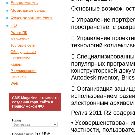
Безопасность
Основные возможност
Мобильная связь
Фиксированная связь
 Управление портфе
ПО
пространстве, с разгр
Рынок ПК
 Управление проект
Маркетинг
технологий коллектив
Торговые сети
Оборудование
 Специализированны
Outsourcing
популярных программ
Кадры
конструкторской доку
Регулирование
AutodeskInventor, Brics
Финансы
Web
 Организация защище
использованием разви
CMS Magazine: стоимость
электронным архивом
создания корп. сайта в
Приволжском ФО
Релиз 2011 R2 содерж
Город:
• Усовершенствован и
частности, пользоват
57 958
Средняя цена: