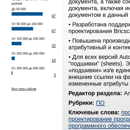
документа, а также с
рублей
документа, включая и
До 50 000
документом в данный
97
• Разработана поддер
От 50 000 до 100 000
проектирования Briсsc
67
От 100 000 до 200 000
• Повышена производи
32
атрибутивный и конте
От 200 000 до 300 000
• Для всех версий Au
10
"подшивки" (sheets). 
От 300 000 до 500 000
«подшивки» из/в един
3
внешние ссылки на фа
измененные атрибуты 
Все типы сайтов
Редактор раздела:
Ал
Рубрики:
ПО
Ключевые слова:
пр
проектирование прогр
программного обеспеч