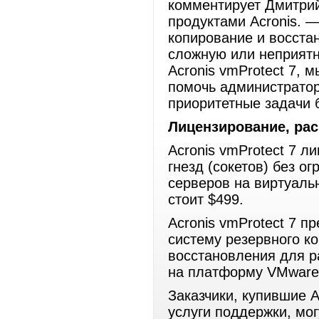
комментирует Дмитрий
продуктами Acronis. 
копирование и восста
сложную или неприятн
Acronis vmProtect 7, 
помочь администрато
приоритетные задачи 
Лицензирование, ра
Acronis vmProtect 7 л
гнезд (сокетов) без о
серверов на виртуальн
стоит $499.
Acronis vmProtect 7 п
систему резервного к
восстановления для р
на платформу VMware
Заказчики, купившие A
услуги поддержки, мог