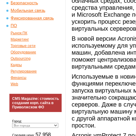
облачных средах, сооб
Безопасность
средства управления,
Мобильная связь
и Microsoft Exchange 
Фиксированная связь
ускорить процесс рез
ПО
виртуальных серверо
Рынок ПК
В новой версии Acroni
Маркетинг
используемому для у
Торговые сети
машин, добавлена инт
Оборудование
поможет централизова
Outsourcing
Кадры
виртуальными средам
Регулирование
Используемые в новин
Финансы
функциями переключен
Web
запуска виртуальных 
значительно сокращаю
CMS Magazine: стоимость
создания корп. сайта в
серверов. Даже в слу
Приволжском ФО
виртуальную машину м
с другой аппаратной к
Город:
простои.
57 958
Acronis vmProtect 7 
Средняя цена: