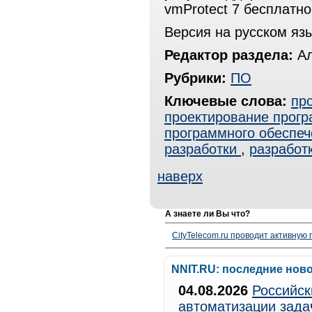
vmProtect 7 бесплатн
Версия на русском яз
Редактор раздела:
Ал
Рубрики:
ПО
Ключевые слова:
пр
проектирование прогр
программного обеспеч
разработки
,
разработ
наверх
А знаете ли Вы что?
CityTelecom.ru проводит активную
NNIT.RU: последние нов
04.08.2026
Российск
автоматизации зада