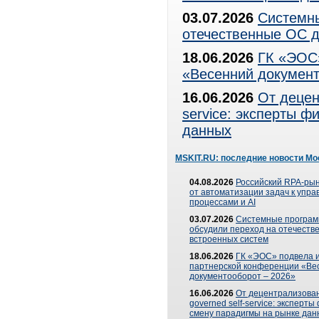
03.07.2026
Системны
отечественные ОС д
18.06.2026
ГК «ЭОС»
«Весенний документ
16.06.2026
От децен
service: эксперты 
данных
MSKIT.RU: последние новости Мо
04.08.2026
Российский RPA-рын
от автоматизации задач к упр
процессами и AI
03.07.2026
Системные програ
обсудили переход на отечеств
встроенных систем
18.06.2026
ГК «ЭОС» подвела и
партнерской конференции «Ве
документооборот – 2026»
16.06.2026
От децентрализован
governed self-service: эксперт
смену парадигмы на рынке дан