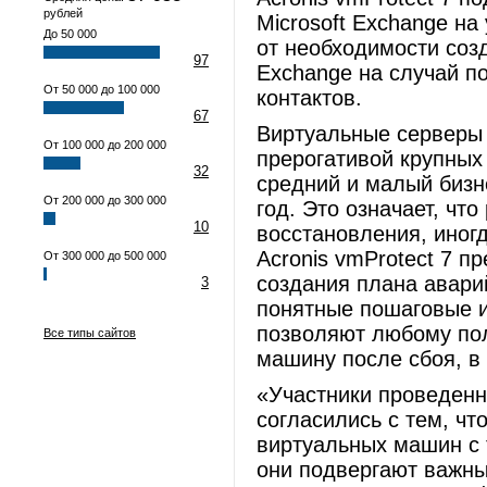
рублей
Microsoft Exchange на
До 50 000
от необходимости соз
97
Exchange на случай п
От 50 000 до 100 000
контактов.
67
Виртуальные серверы 
От 100 000 до 200 000
прерогативой крупных
32
средний и малый бизн
От 200 000 до 300 000
год. Это означает, чт
10
восстановления, иногд
Acronis vmProtect 7 п
От 300 000 до 500 000
создания плана авари
3
понятные пошаговые и
позволяют любому пол
Все типы сайтов
машину после сбоя, в 
«Участники проведенн
согласились с тем, чт
виртуальных машин с 
они подвергают важны