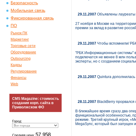
Безопасность
Мобильная связь
29.11.2007
Объявлены лауреаты 
Фиксированная связь
27 ноября в Москве на территори
ПО
премии за вклад в развитие росси
Рынок ПК
Маркетинг
29.11.2007
Чтобы вспомнили/ РБК
Торговые сети
Оборудование
"РБК Информационные системы" выв
подключатся не менее 8 млн польз
Outsourcing
эксперты, но с созданием социаль
Кадры
Регулирование
29.11.2007
Quintura дополнилась
Финансы
Web
CMS Magazine: стоимость
28.11.2007
BlackBerry прорвался 
создания корп. сайта в
Приволжском ФО
В ближайшее время сразу два опер
функциональной особенностью, пр
режиме. Третий крупный игрок, «М
Город:
MegaSync, который был запущен им
57 958
Средняя цена: