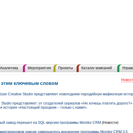
Аналитика
Мероприятия
Проекты
Каталог компаний
Управ
Новост
с этим ключевым словом
tizan Creative Studio представляют новогоднюю пародийную мафиозную ист
e Studio представляют: от создателей сериалов «Не хочешь платить дорого?» и
 история «Настоящий праздник – только с нами!».
ый завод перешел на SQL-версию программы Monitor CRM
(Новости)
м маргариновом заводе завершилось внедрение программы Monitor CRM 3.5.