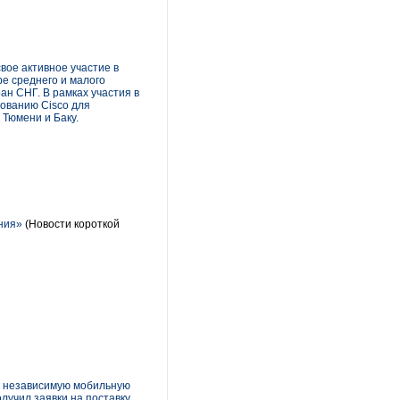
вое активное участие в
ре среднего и малого
ан СНГ. В рамках участия в
ованию Cisco для
 Тюмени и Баку.
ния»
(Новости короткой
 – независимую мобильную
лучил заявки на поставку