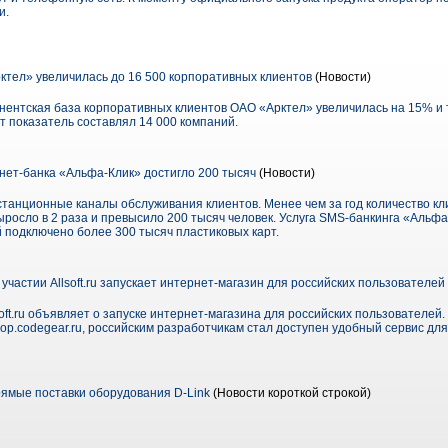
и.
ктел» увеличилась до 16 500 корпоративных клиентов
(Новости)
онентская база корпоративных клиентов ОАО «Арктел» увеличилась на 15% и 
от показатель составлял 14 000 компаний.
нет-банка «Альфа-Клик» достигло 200 тысяч
(Новости)
станционные каналы обслуживания клиентов. Менее чем за год количество к
ыросло в 2 раза и превысило 200 тысяч человек. Услуга SMS-банкинга «Альф
й подключено более 300 тысяч пластиковых карт.
участии Allsoft.ru запускает интернет-магазин для российских пользователей
oft.ru объявляет о запуске интернет-магазина для российских пользователей.
shop.codegear.ru, российским разработчикам стал доступен удобный сервис дл
ямые поставки оборудования D-Link
(Новости короткой строкой)