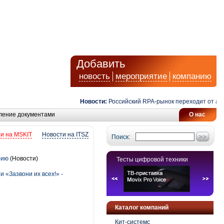
Добавить
новость
мероприятие
компанию
Новости:
Российский RPA-рынок переходит от автома
ление документами
О нас
и на MSKIT
Новости на ITSZ
Поиск:
орию
(Новости)
Тесты цифровой техники
 «Зазвони их всех!» -
Каталог компаний
Кит-системс