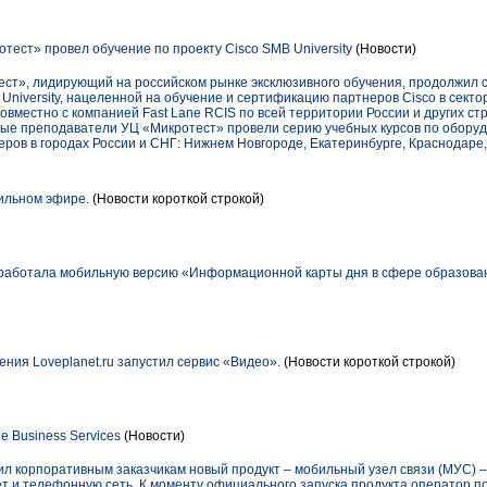
ест» провел обучение по проекту Cisco SMB University
(Новости)
ст», лидирующий на российском рынке эксклюзивного обучения, продолжил с
niversity, нацеленной на обучение и сертификацию партнеров Cisco в секто
овместно с компанией Fast Lane RCIS по всей территории России и других стр
ые преподаватели УЦ «Микротест» провели серию учебных курсов по оборуд
ов в городах России и СНГ: Нижнем Новгороде, Екатеринбурге, Краснодаре,
ильном эфире.
(Новости короткой строкой)
работала мобильную версию «Информационной карты дня в сфере образова
ния Loveplanet.ru запустил сервис «Видео».
(Новости короткой строкой)
 Business Services
(Новости)
жил корпоративным заказчикам новый продукт – мобильный узел связи (МУС)
ет и телефонную сеть. К моменту официального запуска продукта оператор по