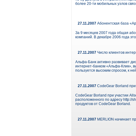
более 20-ти мобильных узлов связ
27.11.2007
Абонентская база «Ар
За 9 месяцев 2007 года общая аб
компаний. В декабре 2006 года эт
27.11.2007
Число клиентов интер
Альфа-Банк активно развивает ди
интернет-банком «Альфа-Клик», в
пользуется высоким спросом, к не
27.11.2007
CodeGear Borland при 
CodeGear Borland при участии Alls
расположенного по адресу http://
продуктов от CodeGear Borland.
27.11.2007
MERLION начинает пр