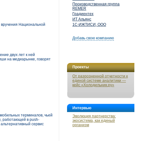
Производственная группа
REMER
Градиентех
ИТ Альянс
я вручения Национальной
1С-ИЖТИСИ, ООО
Добавь свою компанию
ние двух лет к ней
ниши на медиарынке, говорят
Проекты
От разрозненной отчетности к
единой системе аналитики —
кейс «Холодильник.ру»
Интервью
 мобильных терминалов, чьей
Эволюция партнерства:
, работающей в push-
экосистема, как единый
ь альтернативный сервис
организм