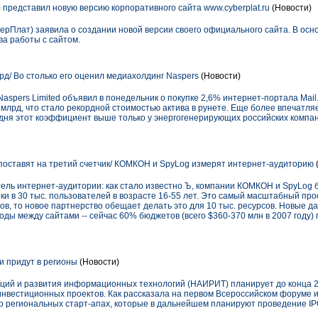
 представил новую версию корпоративного сайта www.cyberplat.ru
(Новости)
ерПлат) заявила о создании новой версии своего официального сайта. В осн
ва работы с сайтом.
лрд/ Во столько его оценил медиахолдинг Naspers
(Новости)
pers Limited объявил в понедельник о покупке 2,6% интернет-портала Mail.r
$1 млрд, что стало рекордной стоимостью актива в рунете. Еще более впечатл
годня этот коэффициент выше только у энергогенерирующих российских комп
поставят на третий счетчик/ КОМКОН и SpyLog измерят интернет-аудиторию
ель интернет-аудитории: как стало известно Ъ, компании КОМКОН и SpyLog 
ки в 30 тыс. пользователей в возрасте 16-55 лет. Это самый масштабный прое
ов, то новое партнерство обещает делать это для 10 тыс. ресурсов. Новые д
ы между сайтами -- сейчас 60% бюджетов (всего $360-370 млн в 2007 году) 
 придут в регионы
(Новости)
ий и развития информационных технологий (НАИРИТ) планирует до конца 20
нвестиционных проектов. Как рассказала на первом Всероссийском форуме 
 о региональных старт-апах, которые в дальнейшем планируют проведение IP