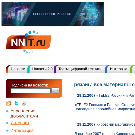
Новости
Новости 2.0
Тесты цифровой техники
Интервью
рязань: все материалы 
Подписка на новости:
29.11.2007
«TELE2 Россия» и Par
«TELE2 Россия» и Partizan Creativ
новогодняя пародийная мафиозная
Управление
документами
Интернет
29.11.2007
Кировский маргаринов
Интеграция
В октябре 2007 года на Кировско