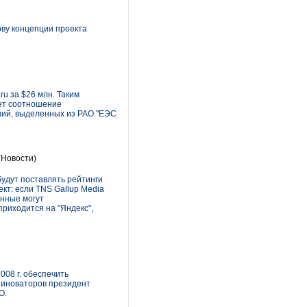
ову концепции проекта
u за $26 млн. Таким
яет соотношение
аний, выделенных из РАО "ЕЭС
(Новости)
будут поставлять рейтинги
кт: если TNS Gallup Media
анные могут
приходится на "Яндекс",
08 г. обеспечить
ииноваторов президент
O.