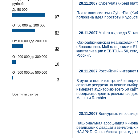
28.11.2007
CyberPlat (КиберПлат)
рублей
До 50 000
Платежная система CyberPlat (Киб
97
положена идея простоты и удобст
От 50 000 до 100 000
67
28.11.2007
Mail.ru вырос до $1 м
От 100 000 до 200 000
Южноафриканский медиахолдинг Nas
образом, весь Mail.ru оценили в 
32
капитализации к EBITDA -- 50, се
России".
От 200 000 до 300 000
10
28.11.2007
Российский интернет 
От 300 000 до 500 000
3
В рунете появится третий измерит
сетевых ресурсов на основе выбор
измеряет аудиторию всего 50 сайт
перераспределить рекламные доход
Все типы сайтов
Mail.ru и Rambler.
28.11.2007
Венчурные инвестиции
Национальная ассоциация инновац
реализацию двадцати венчурных и
НАИРИТа Ольга Ускова, речь идет