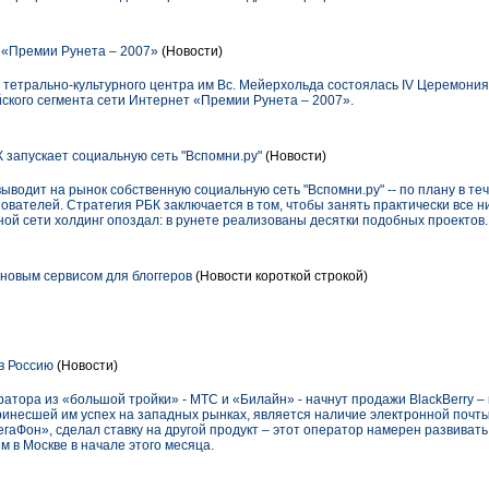
«Премии Рунета – 2007»
(Новости)
и тетрально-культурного центра им Вс. Мейерхольда состоялась IV Церемони
йского сегмента сети Интернет «Премии Рунета – 2007».
 запускает социальную сеть "Вспомни.ру"
(Новости)
одит на рынок собственную социальную сеть "Вспомни.ру" -- по плану в тече
ователей. Стратегия РБК заключается в том, чтобы занять практически все 
ной сети холдинг опоздал: в рунете реализованы десятки подобных проектов.
 новым сервисом для блоггеров
(Новости короткой строкой)
в Россию
(Новости)
атора из «большой тройки» - МТС и «Билайн» - начнут продажи BlackBerry –
инесшей им успех на западных рынках, является наличие электронной почты
егаФон», сделал ставку на другой продукт – этот оператор намерен развиват
 в Москве в начале этого месяца.