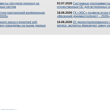
мисты обсудили переход на
03.07.2026
Системные программисты
ных систем
отечественные ОС для встроенных с
итоги партнерской конференции
18.06.2026
ГК «ЭОС» подвела итоги 
 2026»
«Весенний документооборот – 2026»
ого хаоса к governed self-
16.06.2026
От децентрализованного ха
мену парадигмы на рынке данных
service: эксперты фиксируют смену 