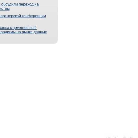
 обсудили переход на
истем
партнерской конференции
оса к governed self-
парадигмы на рынке данных