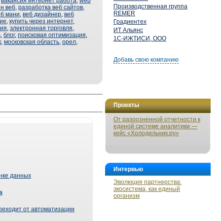
,
вакансия интернет работа
,
web
Производственная группа
н веб
,
разработка веб сайтов
,
REMER
еб мани
,
веб дизайнер
,
веб
ие
,
купить через интернет
,
Градиентех
сия
,
электронная торговля
,
ИТ Альянс
ь
,
блог
,
поисковая оптимизация
,
1С-ИЖТИСИ, ООО
к
,
московская область
,
орел
,
Добавь свою компанию
Проекты
От разрозненной отчетности к
единой системе аналитики —
кейс «Холодильник.ру»
Интервью
ынке данных
Эволюция партнерства:
экосистема, как единый
а
организм
реходит от автоматизации