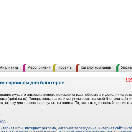
Аналитика
Мероприятия
Проекты
Каталог компаний
Управ
Нов
ым сервисом для блоггеров
звание лучшего альтернативного поисковика года, обновила и дополнила воз
иса (quintura.ru). Теперь пользователи могут встроить на свой блог или сай
ка, строку для запроса и результаты поиска. То, как выглядит новый сервис к
)
Web
интернет игры
,
интернет реклама
,
интернет телевидение
,
интернет сайт
,
инт