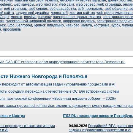
нтернет магазин бытовой техники
,
книжный интернет магазин
,
домен хостинг
ерфейс
,
web камеры
,
web мастеру
,
web сайт
,
web сервер
,
web страница
,
онлай
ия
,
веб страницы
,
веб сервис
,
веб разработка
,
веб программы
,
веб общение
,
в
еб сайта
,
студия веб дизайна
,
через веб
,
хостинг сайтов
,
web программирован
 Софт
,
москва
,
moskva
,
moscow
,
электронное правительство
,
электронная рос
рги
,
электронной цифровой подписи
,
цифровая подпись
,
электронная подпис
неж
,
цфо
,
белгород
,
брянск
,
владимир
,
иваново
,
калуга
,
кострома
,
курск
,
липец
а
,
ярославль
 БИЗНЕС став партнером аккредитованного регистратора Domenus.ru.
ости Нижнего Новгорода и Поволжья
 переходит от автоматизации задач к управлению процессами и AI
сты обсудили переход на отечественные ОС для встроенных систем
оги партнерской конференции «Весенний документооборот – 2026»
го хаоса к governed self-service: эксперты фиксируют смену парадигмы на р
сквы и Центра
ITSZ.RU: последние новости Петербург
ок переходит от автоматизации
04.08.2026
Российский RPA-рынок пе
 и AI
задач к управлению процессами и AI