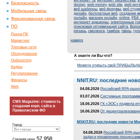
интернет тв
,
интернет библиотека
,
и
Безопасность
design
,
web money
,
web site
,
web инт
веб шаблоны
,
веб форумы
,
веб студ
Мобильная связь
дизайн
,
бесплатные веб
,
создание в
онлайн
,
магазин онлайн
,
online
,
РБК
Фиксированная связь
интернет аукционы
,
электронные то
ПО
поисковая оптимизация сайта
,
Воро
рязань
,
смоленск
,
тамбов
,
тверь
,
тул
Рынок ПК
наверх
Маркетинг
Торговые сети
Оборудование
А знаете ли Вы что?
Outsourcing
Можете открыть свой ПРИБЫЛЬНЫЙ
Кадры
Регулирование
Финансы
NNIT.RU: последние нов
Web
04.08.2026
Российский RPA-рынок
03.07.2026
Системные программи
CMS Magazine: стоимость
18.06.2026
ГК «ЭОС» подвела ит
создания корп. сайта в
Приволжском ФО
16.06.2026
От децентрализованно
MSKIT.RU: последние новости Мо
Город:
04.08.2026
Российский RPA-рын
задач к управлению процессами
57 958
Средняя цена: