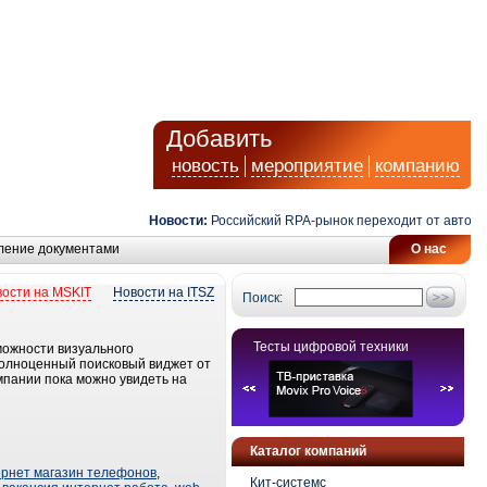
Добавить
новость
мероприятие
компанию
Новости:
Российский RPA-рынок переходит от автомати
ление документами
О нас
ости на MSKIT
Новости на ITSZ
Поиск:
Тесты цифровой техники
можности визуального
т полноценный поисковый виджет от
омпании пока можно увидеть на
Каталог компаний
ернет магазин телефонов
,
Кит-системс