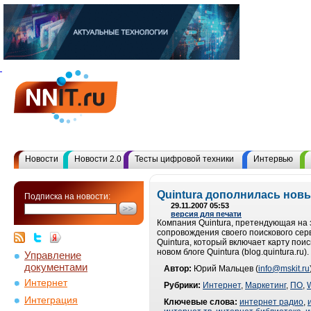
Новости
Новости 2.0
Тесты цифровой техники
Интервью
Quintura дополнилась нов
Подписка на новости:
29.11.2007 05:53
версия для печати
Компания Quintura, претендующая на 
сопровождения своего поискового серв
Quintura, который включает карту поис
новом блоге Quintura (blog.quintura.ru).
Управление
документами
Автор:
Юрий Мальцев (
info@mskit.ru
Интернет
Рубрики:
Интернет
,
Маркетинг
,
ПО
,
Интеграция
Ключевые слова:
интернет радио
,