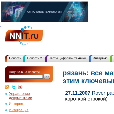
Новости
Новости 2.0
Тесты цифровой техники
Интервью
рязань: все м
Подписка на новости:
этим ключевы
27.11.2007
Rover рас
Управление
документами
короткой строкой)
Интернет
Интеграция