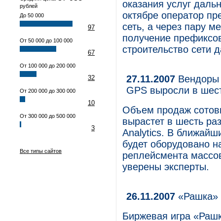
оказания услуг дальн
рублей
октябре оператор пр
До 50 000
сеть, а через пару м
97
получение префиксов
От 50 000 до 100 000
строительство сети д
67
От 100 000 до 200 000
27.11.2007
Вендоры 
32
GPS выросли в шест
От 200 000 до 300 000
10
Объем продаж сотовы
От 300 000 до 500 000
вырастет в шесть раз
3
Analytics. В ближай
будет оборудовано 
Все типы сайтов
ре­плейсмента массо
уверены эксперты.
26.11.2007
«Рашка» 
Биржевая игра «Раш