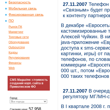
Безопасность
27.11.2007
Телефон 
Мобильная связь
«Связным» будет пр
Фиксированная связь
к контенту партнеро
ПО
В декабре «Евросеть
Рынок ПК
кастомизированные т
Маркетинг
Алексей Чуйкин. В н
Торговые сети
java-приложение «Ев
Оборудование
доступа к sms-серви
Outsourcing
Кадры
картинки, игры) от п
Регулирование
телефонов, по слова
Финансы
коммерции «Евросет
Web
000 шт., потом «Евр
000 таких телефонов 
CMS Magazine: стоимость
создания корп. сайта в
Приволжском ФО
27.11.2007
В очередь
регулятору МГ/МН-с
Город:
В I квартале 2008 г.
57 958
Средняя цена: