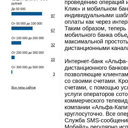
проведению операций и
рублей
Клик» и мобильном ба
До 50 000
индивидуальными шабл
97
оплаты как через интер
От 50 000 до 100 000
Таким образом, теперь
67
мобильного банка объе
От 100 000 до 200 000
максимальной простоты
32
дистанционными канал
От 200 000 до 300 000
10
Интернет-банк «Альфа-
дистанционного банков
От 300 000 до 500 000
позволяющие клиентам
3
со своими счетами. Кр
счетами, с помощью ус
Все типы сайтов
услуги операторов сото
коммерческого телеви
компании «Альфа-Капи
круглосуточно. Все оп
Служба SMS-сообщений
Мобайл» регулярно исп