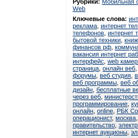
Рубрики:
Мобильная 
Web
Ключевые слова:
ин
реклама
,
интернет те
телефонов
,
интернет 
бытовой техники
,
книж
финансов рф
,
коммун
вакансия интернет ра
интерфейс
,
web каме
страница
,
онлайн веб
форумы
,
веб студия
,
в
веб программы
,
веб о
дизайн
,
бесплатные в
через веб
,
министерст
программирование
,
ку
онлайн
,
online
,
РБК Со
операционист
,
москва
правительство
,
электр
интернет аукционы
,
эл