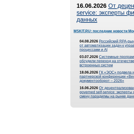
16.06.2026
От децен
service: эксперты 
данных
MSKIT.RU: последние новости Мо
04.08.2026
Российский RPA-рын
от автоматизации задач к упр
процессами и AI
03.07.2026
Системные програ
обсудили переход на отечеств
встроенных систем
18.06.2026
ГК «ЭОС» подвела и
партнерской конференции «Ве
документооборот – 2026»
16.06.2026
От децентрализован
governed self-service: эксперт
смену парадигмы на рынке дан