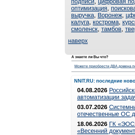
подписи
,
цифровая по
оптимизация
,
поисков
выручка
,
Воронеж
,
цф
калуга
,
кострома
,
курс
смоленск
,
тамбов
,
тве
наверх
А знаете ли Вы что?
Можете приобрести ДВА домена п
NNIT.RU: последние нов
04.08.2026
Российск
автоматизации зада
03.07.2026
Системны
отечественные ОС д
18.06.2026
ГК «ЭОС»
«Весенний документ