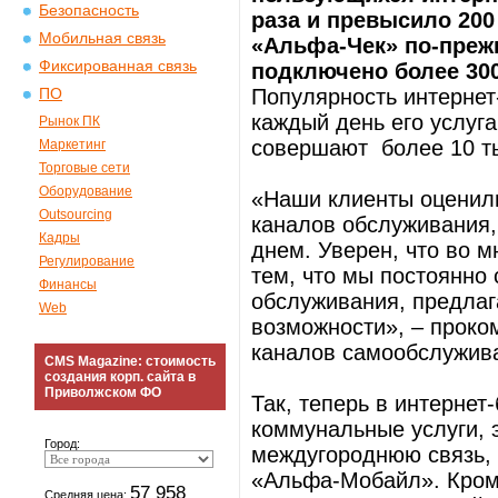
Безопасность
раза и превысило 200
Мобильная связь
«Альфа-Чек» по-преж
Фиксированная связь
подключено более 300
Популярность интернет
ПО
каждый день его услуг
Рынок ПК
совершают более 10 т
Маркетинг
Торговые сети
Оборудование
«Наши клиенты оценили
Outsourcing
каналов обслуживания, 
Кадры
днем. Уверен, что во 
Регулирование
тем, что мы постоянно
Финансы
обслуживания, предлаг
Web
возможности», – проко
каналов самообслужив
CMS Magazine: стоимость
создания корп. сайта в
Приволжском ФО
Так, теперь в интернет
коммунальные услуги, 
Город:
междугороднюю связь, 
«Альфа-Мобайл». Кроме
57 958
Средняя цена: