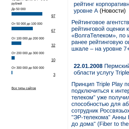
рейтинг корпоратив
рублей
До 50 000
уровне А
(Новости)
97
Рейтинговое агентст
От 50 000 до 100 000
рейтинговой оценки 
67
«ВолгаТелеком», по 
От 100 000 до 200 000
ранее рейтинговую о
32
шкале – на уровне 7+
От 200 000 до 300 000
10
22.01.2008
Пермский
От 300 000 до 500 000
области услугу Triple
3
Принцип Triple Play 
Все типы сайтов
подключиться к инте
телеком" уже получи
способностью для аб
сотрудник Россвязьо
"ЭР-телекома" Анны 
до дома" (Fiber to t