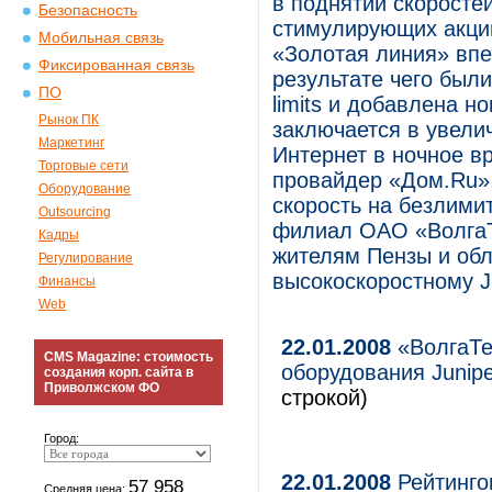
в поднятии скоросте
Безопасность
стимулирующих акций
Мобильная связь
«Золотая линия» впе
Фиксированная связь
результате чего был
ПО
limits и добавлена н
Рынок ПК
заключается в увели
Маркетинг
Интернет в ночное в
Торговые сети
провайдер «Дом.Ru»
Оборудование
скорость на безлими
Outsourcing
филиал ОАО «ВолгаТ
Кадры
жителям Пензы и об
Регулирование
высокоскоростному J
Финансы
Web
22.01.2008
«ВолгаТе
CMS Magazine: стоимость
оборудования Junipe
создания корп. сайта в
Приволжском ФО
строкой)
Город:
22.01.2008
Рейтинго
57 958
Средняя цена: