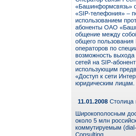
«Башинформсвязь» о
«SIP-телефония» – пе
использованием прот
абоненты ОАО «Баши
общение между собой
общего пользования 
операторов по спец
возможность выхода 
сетей на SIP-абонент
использующим предв
«Доступ к сети Инте
юридическим лицам.
11.01.2008
Столица 
Широкополосным дост
около 5 млн российск
коммутируемым (dial-
Consulting