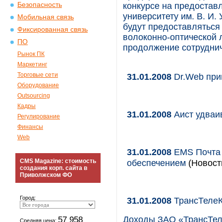
Безопасность
конкурсе на предостав
университету им. В. И.
Мобильная связь
будут предоставлятьс
Фиксированная связь
волоконно-оптической л
ПО
продолжение сотруднич
Рынок ПК
Маркетинг
Торговые сети
31.01.2008
Dr.Web при
Оборудование
Outsourcing
Кадры
31.01.2008
Аист удваив
Регулирование
Финансы
Web
31.01.2008
EMS Почта 
CMS Magazine: стоимость
обеспечением
(Новост
создания корп. сайта в
Приволжском ФО
Город:
31.01.2008
ТрансТелеК
57 958
Доходы ЗАО «ТрансТел
Средняя цена: