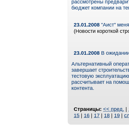
рассмотрены предварите
бюджет компании на те
23.01.2008
"Аист" мен
(Новости короткой стр
23.01.2008
В ожидани
Альтернативный операт
завершает строительств
тестовую эксплуатацию
рассчитывает на помо
контента.
Страницы:
<< пред.
|
15
|
16
|
17
|
18
|
19
|
с