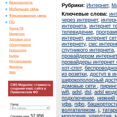
Безопасность
Рубрики:
Интернет
,
Ма
Мобильная связь
Ключевые слова:
ин
Фиксированная связь
через интернет
,
интерн
ПО
интернета
,
интернет т
Рынок ПК
телевидение
,
програм
Маркетинг
интернет
,
интернет сет
Торговые сети
интернету
,
смс интерн
Оборудование
спутникого интернета
,
Outsourcing
провайдером интерне
Кадры
провайдеры интернет
Регулирование
Финансы
хот-спот
,
беспроводно
Web
из розетки
,
доступ в и
широкополосный дост
CMS Magazine: стоимость
домовые сети
,
пиринг
создания корп. сайта в
wifi
,
adsl
,
dsl
,
adsl мод
Приволжском ФО
подключение
,
нижний 
уфа
,
пфо
,
башкортост
Город:
волгателеком
,
j
,
татар
57 958
мордовия
,
удмуртия
,
Средняя цена: