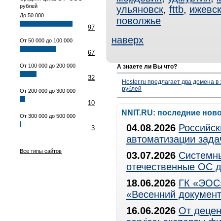
рублей
ульяновск
,
fttb
,
ижевс
До 50 000
поволжье
97
наверх
От 50 000 до 100 000
67
От 100 000 до 200 000
А знаете ли Вы что?
32
Hoster.ru предлагает два домена в
рублей
От 200 000 до 300 000
10
NNIT.RU: последние нов
От 300 000 до 500 000
04.08.2026
Российск
3
автоматизации зада
Все типы сайтов
03.07.2026
Системны
отечественные ОС д
18.06.2026
ГК «ЭОС»
«Весенний документ
16.06.2026
От децен