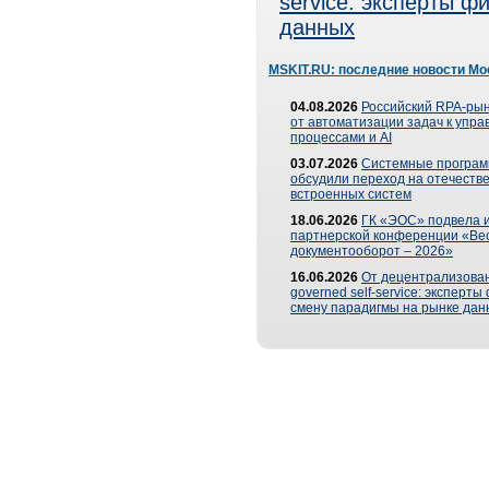
service: эксперты 
данных
MSKIT.RU: последние новости Мо
04.08.2026
Российский RPA-рын
от автоматизации задач к упр
процессами и AI
03.07.2026
Системные програ
обсудили переход на отечеств
встроенных систем
18.06.2026
ГК «ЭОС» подвела и
партнерской конференции «Ве
документооборот – 2026»
16.06.2026
От децентрализован
governed self-service: эксперт
смену парадигмы на рынке дан