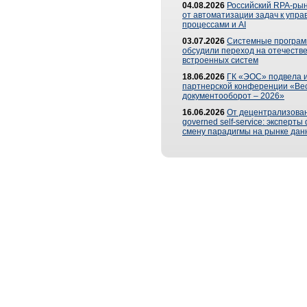
04.08.2026
Российский RPA-рын
от автоматизации задач к упр
процессами и AI
03.07.2026
Системные програ
обсудили переход на отечеств
встроенных систем
18.06.2026
ГК «ЭОС» подвела и
партнерской конференции «Ве
документооборот – 2026»
16.06.2026
От децентрализован
governed self-service: эксперт
смену парадигмы на рынке дан