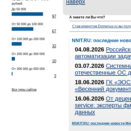
наверх
рублей
До 50 000
97
А знаете ли Вы что?
От 50 000 до 100 000
Став клиентом Domenus.ru вы п
67
От 100 000 до 200 000
NNIT.RU: последние нов
32
04.08.2026
Российск
От 200 000 до 300 000
автоматизации зада
10
03.07.2026
Системны
От 300 000 до 500 000
отечественные ОС д
3
18.06.2026
ГК «ЭОС»
«Весенний документ
Все типы сайтов
16.06.2026
От децен
service: эксперты 
данных
MSKIT.RU: последние новости Мо