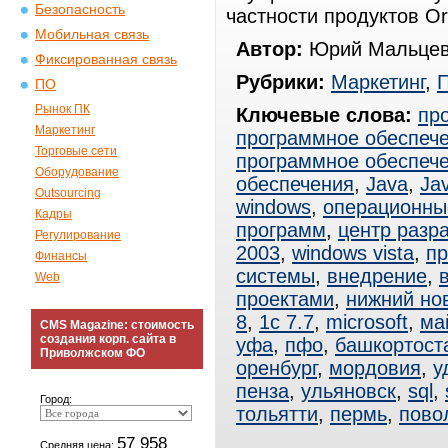
Безопасность
частности продуктов Or
Мобильная связь
Автор:
Юрий Мальцев
Фиксированная связь
Рубрики:
Маркетинг
,
ПО
Рынок ПК
Ключевые слова:
пр
Маркетинг
программное обеспеч
Торговые сети
программное обеспеч
Оборудование
обеспечения
,
Java
,
Ja
Outsourcing
windows
,
операционны
Кадры
программ
,
центр разр
Регулирование
2003
,
windows vista
,
пр
Финансы
системы
,
внедрение
,
Web
проектами
,
нижний но
8
,
1с 7.7
,
microsoft
,
ма
CMS Magazine: стоимость
создания корп. сайта в
уфа
,
пфо
,
башкортост
Приволжском ФО
оренбург
,
мордовия
,
у
пенза
,
ульяновск
,
sql
,
Город:
тольятти
,
пермь
,
пово
57 958
Средняя цена: