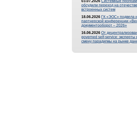
03.07.2026
Системные програ
обсудили переход на отечеств
встроенных систем
18.06.2026
ГК «ЭОС» подвела и
партнерской конференции «Ве
документооборот – 2026»
16.06.2026
От децентрализован
governed self-service: эксперт
смену парадигмы на рынке дан