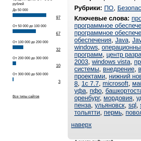
рублей
Рубрики:
ПО
,
Безопас
До 50 000
Ключевые слова:
пр
97
программное обеспеч
От 50 000 до 100 000
программное обеспеч
67
обеспечения
,
Java
,
Ja
От 100 000 до 200 000
windows
,
операционны
32
программ
,
центр разр
От 200 000 до 300 000
2003
,
windows vista
,
пр
10
системы
,
внедрение
,
От 300 000 до 500 000
проектами
,
нижний но
3
8
,
1с 7.7
,
microsoft
,
ма
уфа
,
пфо
,
башкортост
Все типы сайтов
оренбург
,
мордовия
,
у
пенза
,
ульяновск
,
sql
,
тольятти
,
пермь
,
пово
наверх