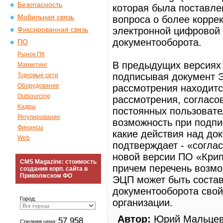
Безопасность
которая была поставле
Мобильная связь
вопроса о более корре
электронной цифровой 
Фиксированная связь
документооборота.
ПО
Рынок ПК
В предыдущих версиях
Маркетинг
подписывая документ ЭЦ
Торговые сети
Оборудование
рассмотрения находитс
Outsourcing
рассмотрения, согласов
Кадры
постоянных пользовате
Регулирование
возможность при подпис
Финансы
какие действия над до
Web
подтверждает - «согла
новой версии ПО «Крип
CMS Magazine: стоимость
причем перечень возмо
создания корп. сайта в
Приволжском ФО
ЭЦП может быть состав
документооборота свой
Город:
организации.
Автор:
Юрий Мальцев
57 958
Средняя цена: