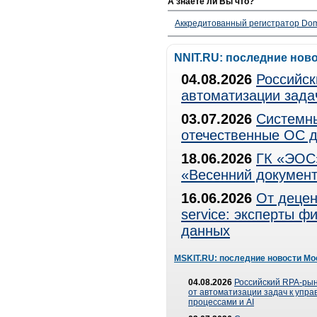
А знаете ли Вы что?
Аккредитованный регистратор Dom
NNIT.RU: последние нов
04.08.2026
Российск
автоматизации зада
03.07.2026
Системны
отечественные ОС д
18.06.2026
ГК «ЭОС»
«Весенний документ
16.06.2026
От децен
service: эксперты 
данных
MSKIT.RU: последние новости Мо
04.08.2026
Российский RPA-рын
от автоматизации задач к упр
процессами и AI