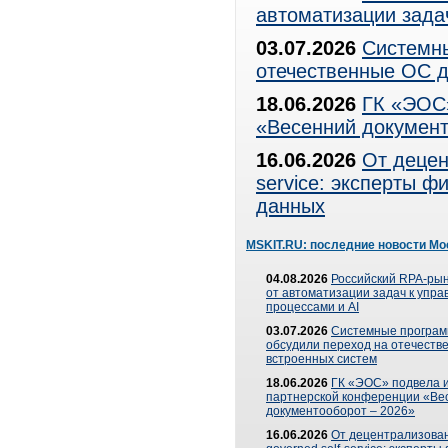
автоматизации зада
03.07.2026
Системны
отечественные ОС д
18.06.2026
ГК «ЭОС»
«Весенний документ
16.06.2026
От децен
service: эксперты 
данных
MSKIT.RU: последние новости Мо
04.08.2026
Российский RPA-рын
от автоматизации задач к упр
процессами и AI
03.07.2026
Системные програ
обсудили переход на отечеств
встроенных систем
18.06.2026
ГК «ЭОС» подвела и
партнерской конференции «Ве
документооборот – 2026»
16.06.2026
От децентрализован