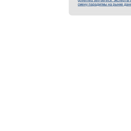
governed self-service: эксперт
смену парадигмы на рынке дан