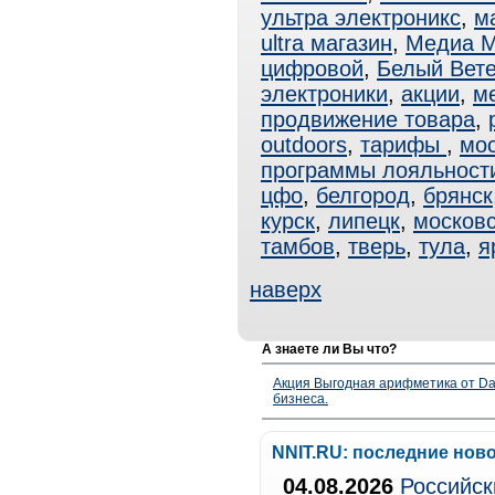
ультра электроникс
,
ма
ultra магазин
,
Медиа М
цифровой
,
Белый Вет
электроники
,
акции
,
м
продвижение товара
,
outdoors
,
тарифы
,
мо
программы лояльност
цфо
,
белгород
,
брянск
курск
,
липецк
,
московс
тамбов
,
тверь
,
тула
,
я
наверх
А знаете ли Вы что?
Акция Выгодная арифметика от Da
бизнеса.
NNIT.RU: последние нов
04.08.2026
Российск