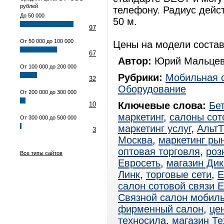
рублей
телефону. Радиус дейс
До 50 000
50 м.
97
От 50 000 до 100 000
Цены на модели состав
67
Автор:
Юрий Мальцев
От 100 000 до 200 000
Рубрики:
Мобильная 
32
Оборудование
От 200 000 до 300 000
Ключевые слова:
Бе
10
маркетинг
,
салоны сот
От 300 000 до 500 000
маркетинг услуг
,
Альт
3
Москва
,
маркетинг ры
оптовая торговля
,
роз
Все типы сайтов
Евросеть
,
магазин Дик
Линк
,
торговые сети
,
Е
салон сотовой связи 
Связной салон мобиль
фирменный салон
,
це
техносила
,
магазин Т