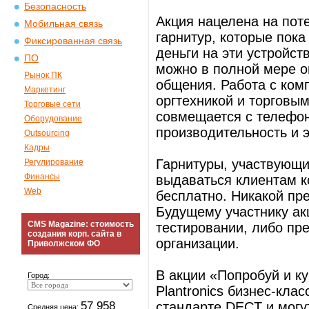
Безопасность
Акция нацелена на пот
Мобильная связь
гарнитур, которые пока
Фиксированная связь
деньги на эти устройс
ПО
можно в полной мере о
Рынок ПК
общения. Работа с ко
Маркетинг
оргтехникой и торговым
Торговые сети
совмещается с телефо
Оборудование
производительность и 
Outsourcing
Кадры
Гарнитуры, участвующие
Регулирование
Финансы
выдаваться клиентам 
Web
бесплатно. Никакой пр
Будущему участнику ак
CMS Magazine: стоимость
тестировании, либо пр
создания корп. сайта в
организации.
Приволжском ФО
В акции «Попробуй и ку
Город:
Plantronics бизнес-кла
57 958
стандарте DECT и могу
Средняя цена: