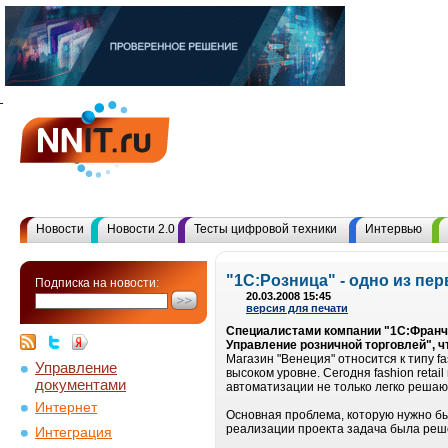
Новости
Новости 2.0
Тесты цифровой техники
Интервью
"1С:Розница" - одно из пе
Подписка на новости:
20.03.2008 15:45
версия для печати
Специалистами компании "1С:Франчай
Управление розничной торговлей", ч
Магазин "Венеция" относится к типу fa
Управление
высоком уровне. Сегодня fashion ret
документами
автоматизации не только легко решаю
Интернет
Основная проблема, которую нужно бы
реализации проекта задача была реше
Интеграция