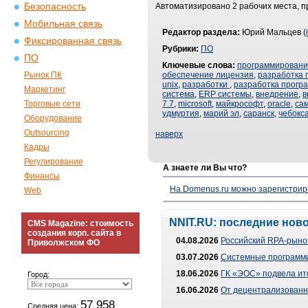
Безопасность
Автоматизировано 2 рабочих места, п
Мобильная связь
Редактор раздела:
Юрий Мальцев (
Фиксированная связь
Рубрики:
ПО
ПО
Ключевые слова:
программирован
Рынок ПК
обеспечение лицензия
,
разработка 
unix
,
разработки
,
разработка прогр
Маркетинг
система
,
ERP системы
,
внедрение
,
в
Торговые сети
7.7
,
microsoft
,
майкрософт
,
oracle
,
са
удмуртия
,
марий эл
,
саранск
,
чебокс
Оборудование
Outsourcing
наверх
Кадры
Регулирование
А знаете ли Вы что?
Финансы
На Domenus.ru можно зарегистрир
Web
NNIT.RU: последние нов
CMS Magazine: стоимость
создания корп. сайта в
04.08.2026
Российский RPA-рынок
Приволжском ФО
03.07.2026
Системные программи
18.06.2026
ГК «ЭОС» подвела ит
Город:
16.06.2026
От децентрализованно
57 958
Средняя цена: