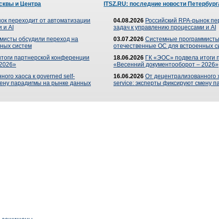
сквы и Центра
ITSZ.RU: последние новости Петербург
ок переходит от автоматизации
04.08.2026
Российский RPA-рынок пе
 и AI
задач к управлению процессами и AI
мисты обсудили переход на
03.07.2026
Системные программисты
ных систем
отечественные ОС для встроенных с
итоги партнерской конференции
18.06.2026
ГК «ЭОС» подвела итоги 
 2026»
«Весенний документооборот – 2026»
ого хаоса к governed self-
16.06.2026
От децентрализованного ха
мену парадигмы на рынке данных
service: эксперты фиксируют смену 