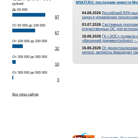
MSKIT.RU: последние новости Мо
рублей
До 50 000
04.08.2026
Российский RPA-рын
97
задач к управлению процессами
03.07.2026
Системные програм
От 50 000 до 100 000
отечественные ОС для встроен
67
18.06.2026
ГК «ЭОС» подвела 
«Весенний документооборот –
От 100 000 до 200 000
16.06.2026
От децентрализованн
32
service: эксперты фиксируют с
От 200 000 до 300 000
10
От 300 000 до 500 000
3
Все типы сайтов