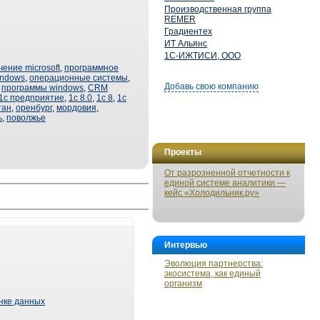
Производственная группа
REMER
Градиентех
ИТ Альянс
1С-ИЖТИСИ, ООО
ение microsoft
,
программное
indows
,
операционные системы
,
Добавь свою компанию
,
программы windows
,
CRM
1с предприятие
,
1с 8.0
,
1с 8
,
1с
тан
,
оренбург
,
мордовия
,
ь
,
поволжье
Проекты
От разрозненной отчетности к
единой системе аналитики —
кейс «Холодильник.ру»
Интервью
Эволюция партнерства:
экосистема, как единый
организм
ынке данных