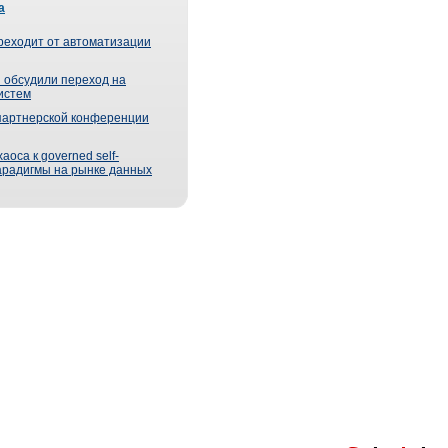
а
реходит от автоматизации
 обсудили переход на
истем
партнерской конференции
оса к governed self-
парадигмы на рынке данных