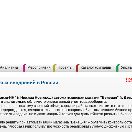
Аналитика
Мероприятия
Проекты
Каталог компаний
Управ
Нов
рвых внедрений в России
зи-НН" (г.Нижний Новгород) автоматизирован магазин "Венеция" (г. Дзерж
то значительно облегчило оперативный учет товарооборота.
shion retail, поэтому внешний облик, сервис и работа всех систем, в том числ
ail перерождается, следовательно, встают вопросы об автоматизации бизнес-
т все эти задачи, но и дают мощный толчок для дальнейшего развития бизнес
ло решить при автоматизации магазина "Венеция" – облегчить контроль остат
на, плюс заказчик получил возможность реализовать любую дисконтную сист