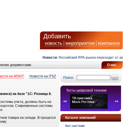
Добавить
новость
мероприятие
компанию
Новости:
Российский RPA-рынок переходит от автома
ление документами
О нас
ости на MSKIT
Новости на ITSZ
Поиск:
Тесты цифровой техники
инск) на базе "1С: Розница 8.
е системы учета, должны быть на
процессов. Современные системы
а.
ков товара на складе. В процессе
Каталог компаний
ему.
Кит-системс