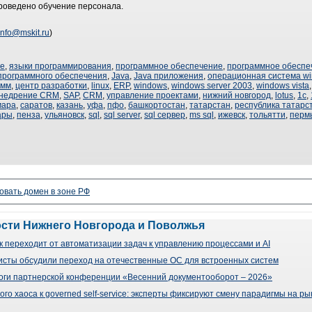
роведено обучение персонала.
info@mskit.ru
)
ие
,
языки программирования
,
программное обеспечение
,
программное обеспеч
программного обеспечения
,
Java
,
Java приложения
,
операционная система w
амм
,
центр разработки
,
linux
,
ERP
,
windows
,
windows server 2003
,
windows vista
недрение CRM
,
SAP
,
CRM
,
управление проектами
,
нижний новгород
,
lotus
,
1с
,
мара
,
саратов
,
казань
,
уфа
,
пфо
,
башкортостан
,
татарстан
,
республика татарс
ары
,
пенза
,
ульяновск
,
sql
,
sql server
,
sql сервер
,
ms sql
,
ижевск
,
тольятти
,
перм
овать домен в зоне РФ
ости Нижнего Новгорода и Поволжья
 переходит от автоматизации задач к управлению процессами и AI
сты обсудили переход на отечественные ОС для встроенных систем
оги партнерской конференции «Весенний документооборот – 2026»
го хаоса к governed self-service: эксперты фиксируют смену парадигмы на р