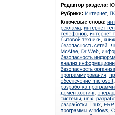
Редактор раздела:
Юр
Рубрики:
Интернет
,
П
Ключевые слова:
ин
реклама
,
интернет те
телефонов
,
интернет 
бытовой техники
,
книж
безопасность сетей
,
Л
McAfee
,
Dr Web
,
инфо
безопасность информа
анализ информационн
безопасность организ
программирования
,
пр
обеспечение microsoft
разработка программн
домен хостинг
,
операц
системы
,
unix
,
разраб
разработки
,
linux
,
ERP
программы windows
,
C