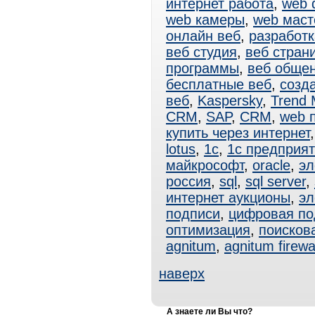
интернет работа
,
web 
web камеры
,
web маст
онлайн веб
,
разработк
веб студия
,
веб стран
программы
,
веб обще
бесплатные веб
,
созд
веб
,
Kaspersky
,
Trend 
CRM
,
SAP
,
CRM
,
web 
купить через интернет
lotus
,
1с
,
1с предприя
майкрософт
,
oracle
,
эл
россия
,
sql
,
sql server
,
интернет аукционы
,
эл
подписи
,
цифровая по
оптимизация
,
поисков
agnitum
,
agnitum firewa
наверх
А знаете ли Вы что?