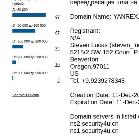
переадресация шла на
рублей
До 50 000
Domain Name: YANRE
97
От 50 000 до 100 000
Registrant:
67
N/A
От 100 000 до 200 000
Steven Lucas (steven_
32
5215/2 SW 152 Court, P
От 200 000 до 300 000
Beaverton
10
Oregon,97011
US
От 300 000 до 500 000
Tel. +9.9239278345
3
Creation Date: 11-Dec-2
Все типы сайтов
Expiration Date: 11-Dec
Domain servers in listed 
ns2.security4u.cn
ns1.security4u.cn