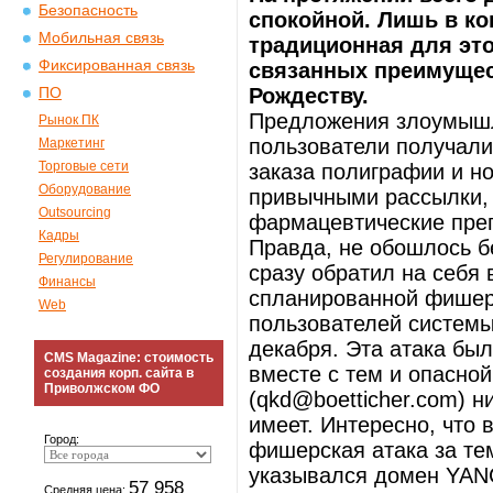
Безопасность
спокойной. Лишь в к
Мобильная связь
традиционная для это
Фиксированная связь
связанных преимущест
Рождеству.
ПО
Предложения злоумышл
Рынок ПК
пользователи получал
Маркетинг
Торговые сети
заказа полиграфии и н
Оборудование
привычными рассылки,
Outsourcing
фармацевтические преп
Кадры
Правда, не обошлось б
Регулирование
сразу обратил на себя 
Финансы
спланированной фишерс
Web
пользователей системы
декабря. Эта атака был
CMS Magazine: стоимость
вместе с тем и опасной
создания корп. сайта в
Приволжском ФО
(qkd@boetticher.com) н
имеет. Интересно, что
Город:
фишерская атака за те
указывался домен YANC
57 958
Средняя цена: