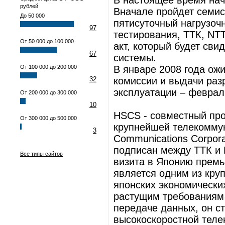
В настоящее время нач
рублей
Вначале пройдет семис
До 50 000
пятисуточный нагрузоч
97
тестирования, ТТК, NT
От 50 000 до 100 000
акт, который будет сви
67
системы.
От 100 000 до 200 000
В январе 2008 года ож
32
комиссии и выдачи раз
эксплуатации – феврал
От 200 000 до 300 000
10
HSCS - совместный про
От 300 000 до 500 000
крупнейшей телекомму
3
Communications Corpora
подписан между ТТК и 
Все типы сайтов
визита в Японию прем
является одним из кру
японских экономически
растущим требованиям 
передаче данных, он с
высокоскоростной тел