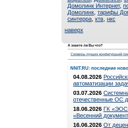
Домолинк Интернет
,
п
Домолинк
,
тарифы До
синтерра
,
ктв
,
нкс
наверх
А знаете ли Вы что?
Серверы лучших конфигураций пре
NNIT.RU: последние нов
04.08.2026
Российск
автоматизации зада
03.07.2026
Системны
отечественные ОС д
18.06.2026
ГК «ЭОС»
«Весенний документ
16.06.2026
От децен