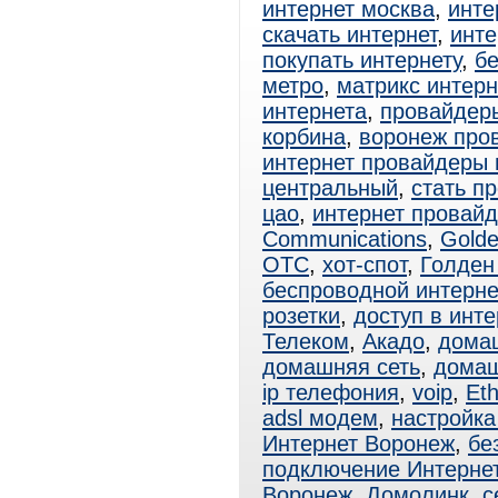
интернет москва
,
инте
скачать интернет
,
инте
покупать интернету
,
б
метро
,
матрикс интер
интернета
,
провайдер
корбина
,
воронеж про
интернет провайдеры 
центральный
,
стать п
цао
,
интернет провай
Communications
,
Golde
ОТС
,
хот-спот
,
Голден
беспроводной интерне
розетки
,
доступ в инте
Телеком
,
Акадо
,
дома
домашняя сеть
,
домаш
ip телефония
,
voip
,
Eth
adsl модем
,
настройка
Интернет Воронеж
,
бе
подключение Интерне
Воронеж
,
Домолинк
,
с