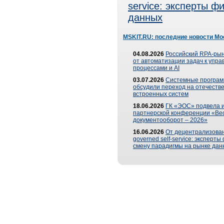
service: эксперты 
данных
MSKIT.RU: последние новости Мо
04.08.2026
Российский RPA-рын
от автоматизации задач к упр
процессами и AI
03.07.2026
Системные програ
обсудили переход на отечеств
встроенных систем
18.06.2026
ГК «ЭОС» подвела и
партнерской конференции «Ве
документооборот – 2026»
16.06.2026
От децентрализован
governed self-service: эксперт
смену парадигмы на рынке дан