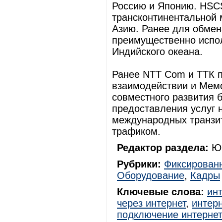
Россию и Японию. HSCS
трансконтинентальной 
Азию. Ранее для обме
преимущественно испол
Индийского океана.
Ранее NTT Com и ТТК 
взаимодействии и Мем
совместного развития б
предоставления услуг 
международных транзит
трафиком.
Редактор раздела:
Юр
Рубрики:
Фиксированн
Оборудование
,
Кадры
Ключевые слова:
ин
через интернет
,
интерн
подключение интерне