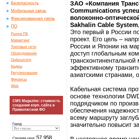
ЗАО «Компания Транс
Безопасность
Communications успе
Мобильная связь
волоконно-оптическо
Фиксированная связь
Sakhalin Cable Syste
ПО
Это первый в России п
Рынок ПК
проект. Его цель – на
Маркетинг
России и Японии на ма
Торговые сети
доступ глобальным ком
Оборудование
трансконтинентальной 
Outsourcing
Кадры
эффективному транзит
Регулирование
азиатскими странами,
Финансы
Web
Кабельная система про
основе технологии DWD
CMS Magazine: стоимость
подрядчиком по произв
создания корп. сайта в
обеспечения надежност
Приволжском ФО
всему маршруту заглубл
значительно повысит з
Город:
57 958
Средняя цена: