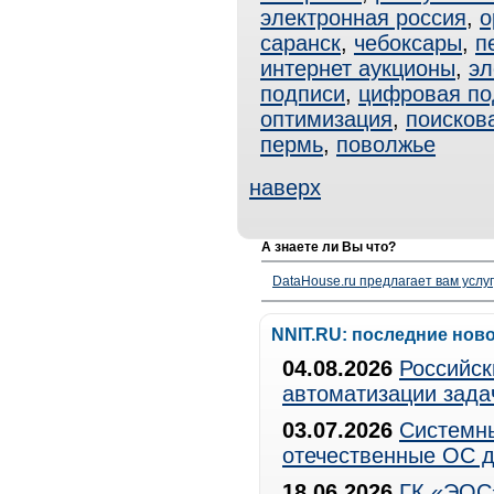
электронная россия
,
о
саранск
,
чебоксары
,
п
интернет аукционы
,
эл
подписи
,
цифровая по
оптимизация
,
поисков
пермь
,
поволжье
наверх
А знаете ли Вы что?
DataHouse.ru предлагает вам услу
NNIT.RU: последние нов
04.08.2026
Российск
автоматизации зада
03.07.2026
Системны
отечественные ОС д
18.06.2026
ГК «ЭОС»