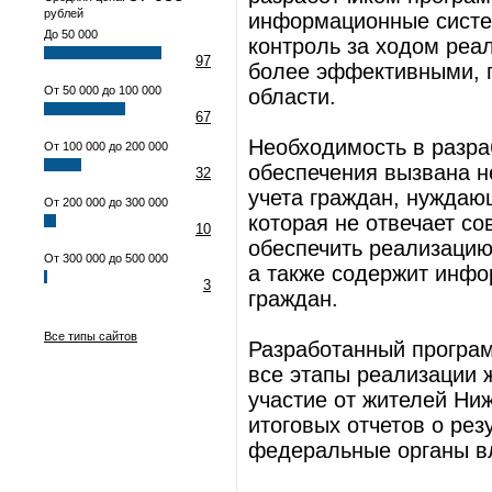
рублей
информационные систем
До 50 000
контроль за ходом реа
97
более эффективными, 
От 50 000 до 100 000
области.
67
Необходимость в разр
От 100 000 до 200 000
обеспечения вызвана 
32
учета граждан, нуждаю
От 200 000 до 300 000
которая не отвечает с
10
обеспечить реализацию
От 300 000 до 500 000
а также содержит инф
3
граждан.
Все типы сайтов
Разработанный програ
все этапы реализации 
участие от жителей Ни
итоговых отчетов о ре
федеральные органы в