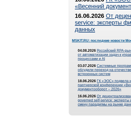
«Весенний документ
16.06.2026
От децен
service: эксперты 
данных
MSKIT.RU: последние новости Мо
04.08.2026
Российский RPA-рын
от автоматизации задач к упр
процессами и AI
03.07.2026
Системные програ
обсудили переход на отечеств
встроенных систем
18.06.2026
ГК «ЭОС» подвела и
партнерской конференции «Ве
документооборот – 2026»
16.06.2026
От децентрализован
governed self-service: эксперт
смену парадигмы на рынке дан