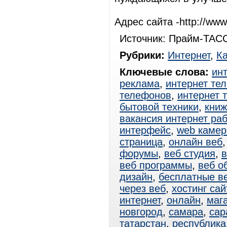
Адрес сайта -http://www.
Источник: Прайм-ТАСС
Рубрики:
Интернет
,
К
Ключевые слова:
ин
реклама
,
интернет те
телефонов
,
интернет 
бытовой техники
,
книж
вакансия интернет ра
интерфейс
,
web каме
страница
,
онлайн веб
форумы
,
веб студия
,
в
веб программы
,
веб о
дизайн
,
бесплатные в
через веб
,
хостинг сай
интернет
,
онлайн
,
маг
новгород
,
самара
,
сар
татарстан
,
республика