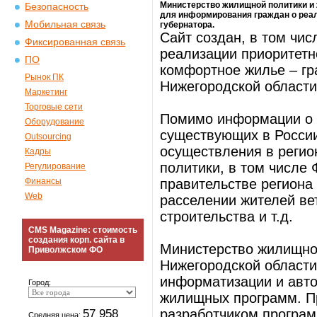
Министерство жилищной политики и
Безопасность
для информирования граждан о реал
Мобильная связь
губернатора.
Сайт создан, в том чи
Фиксированная связь
реализации приоритетн
ПО
комфортное жилье – гр
Рынок ПК
Нижегородской области
Маркетинг
Торговые сети
Помимо информации о 
Оборудование
существующих в России
Outsourcing
осуществления в регио
Кадры
политики, в том числе
Регулирование
Финансы
правительстве региона
Web
расселении жителей ве
строительства и т.д.
CMS Magazine: стоимость
создания корп. сайта в
Министерство жилищно
Приволжском ФО
Нижегородской области
информатизации и авто
Город:
жилищных программ. Пр
57 958
разработчиком програ
Средняя цена: