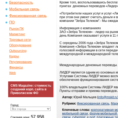
Безопасность
Кроме того, воспользовавшись беспла
пунктах денежных переводов «Лидер»
Мобильная связь
«Потребители наших услуг и услуг «Ли
Фиксированная связь
при этом они умеют считать деньги и
компании "Зебра Телеком".- Мы ожидае
ПО
Информация о компанииях
Рынок ПК
ЗАО «Зебра Телеком» - лидер на рынк
Маркетинг
день Компания оказывает услуги в 11 
Торговые сети
С середины 2006 года «Зебра Телеком
Оборудование
Компания «Зебра Телеком» владеет ли
голосовой информации в сети передач
Outsourcing
междугородной и международной тел
Кадры
Регулирование
Международные денежные переводы ЛИ
Финансы
ЛИДЕР является одним из основных иг
Web
Услугами Системы ЛИДЕР можно воспол
обеспечение функционирования сист
CMS Magazine: стоимость
100% владельцем Системы ЛИДЕР явл
создания корп. сайта в
Пункты отправки и приема переводов
Приволжском ФО
Автор:
Юрий Мальцев (
info@mskit.ru
Рубрики:
Фиксированная связь
,
Марк
Город:
Ключевые слова:
корпоративная м
мобильной связи
,
форум мобильной 
57 958
связи
,
cyberplat
,
e port
,
платежные т
Средняя цена: