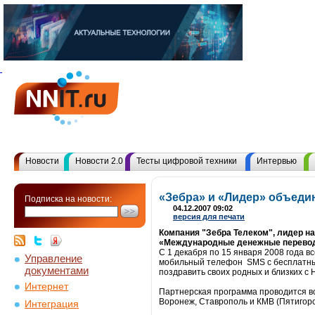
Новости
Новости 2.0
Тесты цифровой техники
Интервью
«Зебра» и «Лидер» объеди
Подписка на новости:
04.12.2007 09:02
версия для печати
Компания "Зебра Телеком", лидер н
«Международные денежные перевод
С 1 декабря по 15 января 2008 года 
Управление
мобильный телефон SMS с бесплатным
документами
поздравить своих родных и близких с 
Интернет
Партнерская программа проводится во
Воронеж, Ставрополь и КМВ (Пятигорс
Интеграция