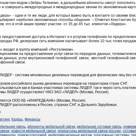
тным пин-кодом «Зебры Телеком», в дальнейшем абоненты смогут пополнять 
 и совершать междугородные и международные звонки по экономичным кар
дера» - одни и те же люди, для которых важно быть в контакте со своими близ
 выбирают наиболее экономичные способы общения. – Отметил Константин Ку
м, что в этой акции примут участие от 35 до 45 тыс. клиентов «Лидера».
е предоставления доступа в Интернет и к услугам телефонии по предоплаче
городах РФ, дилерская сеть компании насчитывает более 10 тыс точек продаж
» входит в группу компаний «Ростелеком».
цензиями на предоставление услуг связи по передаче данных, телематических
и данных, услуг внутризоновой телефонной связи, местной телефонной связи
ефонной связи.
ДЕР - система мгновенных денежных переводов для физических лиц без отк
роков российского рынка денежных переводов на территории стран СНГ.
ьзоваться как в банках-участниках системы ЛИДЕР, так и через сеть плате
емы ЛИДЕР осуществляет НКО ЗАО «ЛИДЕР» (Москва, Россия).
яется ООО КБ «ИНКРЕДБАНК» (Москва, Россия).
 ЛИДЕР расположены в России, странах СНГ и Дальнего Зарубежья.
)
етинг
,
Кадры
,
Финансы
обильная связь
,
абоненты мобильной связи
,
мобильная сотовая связь
,
новинк
связи
,
новости мобильной связи
,
операторы мобильной связи россии
,
сотовая
ерминалы
,
прием платежей
,
информационные киоски
,
платежные системы
,
те