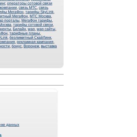
инг
,
операторы сотовой связи
 компании
,
связь МТС
,
связь
рифы МегаФон
,
тарифы SkyLink
,
митный МегаФон
,
МТС Москва
,
ap порталы
,
МегаФон тарифы
,
Москва
,
тарифы сотовой связи
,
оненты
,
Билайн
,
wap
,
wap сайты
,
аФон
,
тарифные планы
,
Link
,
безлимитный СкайЛинк
,
компания
,
рекламная кампания
,
ности
,
бонус
,
Воронеж
,
выставка
ынке данных
а