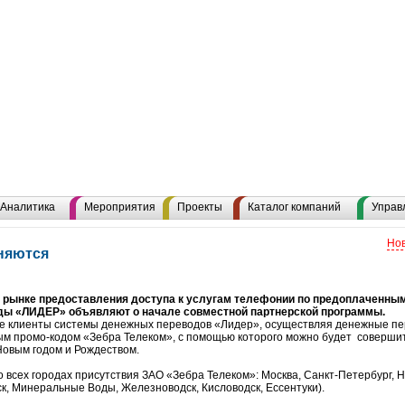
Аналитика
Мероприятия
Проекты
Каталог компаний
Управ
Нов
няются
а рынке предоставления доступа к услугам телефонии по предоплаченным
ы «ЛИДЕР» объявляют о начале совместной партнерской программы.
все клиенты системы денежных переводов «Лидер», осуществляя денежные пе
 промо-кодом «Зебра Телеком», с помощью которого можно будет совершит
Новым годом и Рождеством.
 всех городах присутствия ЗАО «Зебра Телеком»: Москва, Санкт-Петербург, Н
к, Минеральные Воды, Железноводск, Кисловодск, Ессентуки).