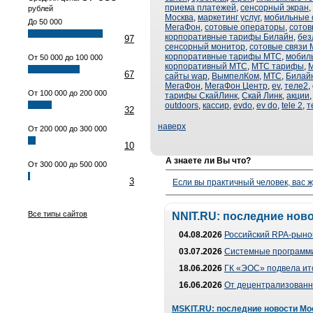
приема платежей
,
сенсорный экран
,
рублей
Москва
,
маркетинг услуг
,
мобильные 
До 50 000
МегаФон
,
сотовые операторы
,
сотов
корпоративные тарифы Билайн
,
без
97
сенсорный монитор
,
сотовые связи 
корпоративные тарифы МТС
,
мобил
От 50 000 до 100 000
корпоративный МТС
,
МТС тарифы
,
М
67
сайты wap
,
ВымпелКом
,
МТС
,
Билай
МегаФон
,
МегаФон Центр
,
ev
,
теле2
,
От 100 000 до 200 000
тарифы СкайЛинк
,
Скай Линк
,
акции
outdoors
,
кассир
,
evdo
,
ev do
,
tele 2
,
т
32
наверх
От 200 000 до 300 000
10
А знаете ли Вы что?
От 300 000 до 500 000
3
Если вы практичный человек, вас ж
Все типы сайтов
NNIT.RU: последние нов
04.08.2026
Российский RPA-рынок
03.07.2026
Системные программи
18.06.2026
ГК «ЭОС» подвела ит
16.06.2026
От децентрализованно
MSKIT.RU: последние новости Мо