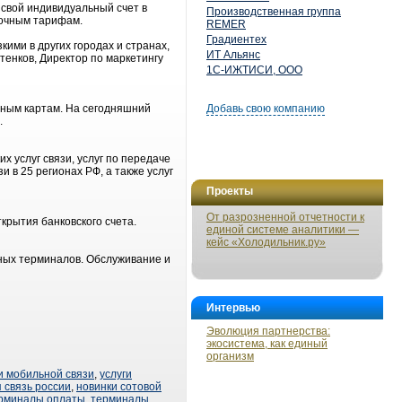
свой индивидуальный счет в
Производственная группа
точным тарифам.
REMER
Градиентех
кими в других городах и странах,
ИТ Альянс
тенков, Директор по маркетингу
1С-ИЖТИСИ, ООО
нным картам. На сегодняшний
Добавь свою компанию
.
 услуг связи, услуг по передаче
 в 25 регионах РФ, а также услуг
Проекты
От разрозненной отчетности к
рытия банковского счета.
единой системе аналитики —
кейс «Холодильник.ру»
жных терминалов. Обслуживание и
Интервью
Эволюция партнерства:
экосистема, как единый
организм
и мобильной связи
,
услуги
 связь россии
,
новинки сотовой
рминалы оплаты
,
терминалы