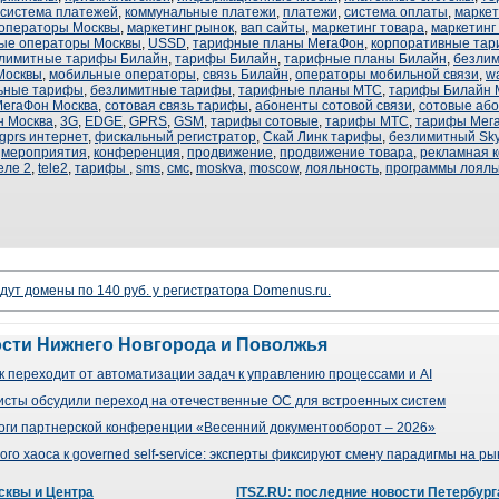
система платежей
,
коммунальные платежи
,
платежи
,
система оплаты
,
маркет
операторы Москвы
,
маркетинг рынок
,
вап сайты
,
маркетинг товара
,
маркетинг
ые операторы Москвы
,
USSD
,
тарифные планы МегаФон
,
корпоративные та
лимитные тарифы Билайн
,
тарифы Билайн
,
тарифные планы Билайн
,
безли
Москвы
,
мобильные операторы
,
связь Билайн
,
операторы мобильной связи
,
w
ьные тарифы
,
безлимитные тарифы
,
тарифные планы МТС
,
тарифы Билайн 
егаФон Москва
,
сотовая связь тарифы
,
абоненты сотовой связи
,
сотовые аб
н Москва
,
3G
,
EDGE
,
GPRS
,
GSM
,
тарифы сотовые
,
тарифы МТС
,
тарифы Мег
gprs интернет
,
фискальный регистратор
,
Скай Линк тарифы
,
безлимитный Sky
,
мероприятия
,
конференция
,
продвижение
,
продвижение товара
,
рекламная 
еле 2
,
tele2
,
тарифы
,
sms
,
смс
,
moskva
,
moscow
,
лояльность
,
программы лояль
дут домены по 140 руб. у регистратора Domenus.ru.
ости Нижнего Новгорода и Поволжья
 переходит от автоматизации задач к управлению процессами и AI
сты обсудили переход на отечественные ОС для встроенных систем
оги партнерской конференции «Весенний документооборот – 2026»
го хаоса к governed self-service: эксперты фиксируют смену парадигмы на р
сквы и Центра
ITSZ.RU: последние новости Петербург