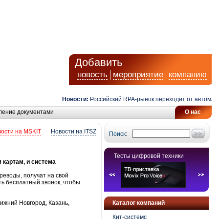
Добавить
новость
мероприятие
компанию
Новости:
Российский RPA-рынок переходит от автоматиза
ление документами
О нас
ости на MSKIT
Новости на ITSZ
Поиск:
Тесты цифровой техники
 картам, и система
реводы, получат на свой
ь бесплатный звонок, чтобы
ижний Новгород, Казань,
Каталог компаний
Кит-системс