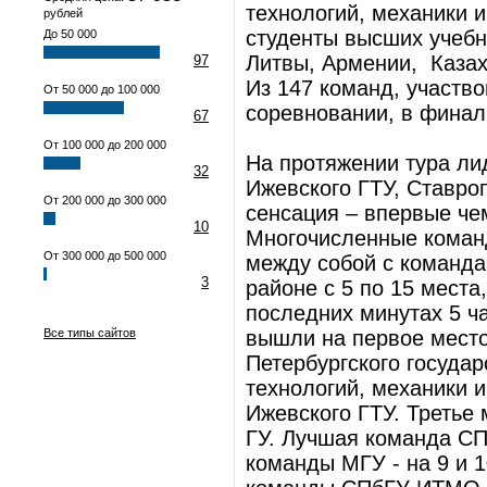
технологий, механики и
рублей
студенты высших учебн
До 50 000
Литвы, Армении, Казахс
97
Из 147 команд, участв
От 50 000 до 100 000
соревновании, в финал 
67
От 100 000 до 200 000
На протяжении тура ли
32
Ижевского ГТУ, Ставро
От 200 000 до 300 000
сенсация – впервые че
10
Многочисленные коман
От 300 000 до 500 000
между собой с команда
3
районе с 5 по 15 места
последних минутах 5 ч
Все типы сайтов
вышли на первое место
Петербургского госуда
технологий, механики и
Ижевского ГТУ. Третье
ГУ. Лучшая команда СП
команды МГУ - на 9 и 