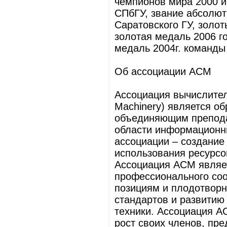
чемпионов мира 2000 и 
СПбГУ, звание абсолют
Саратовского ГУ, золот
золотая медаль 2006 г
медаль 2004г. команды
Об ассоциации ACM
Ассоциация вычислитель
Machinery) является о
объединяющим препода
области информационны
ассоциации – создание
использования ресурсо
Ассоциация ACM являе
профессионального со
позициям и плодотвор
стандартов и развитию
техники. Ассоциация 
рост своих членов, пр