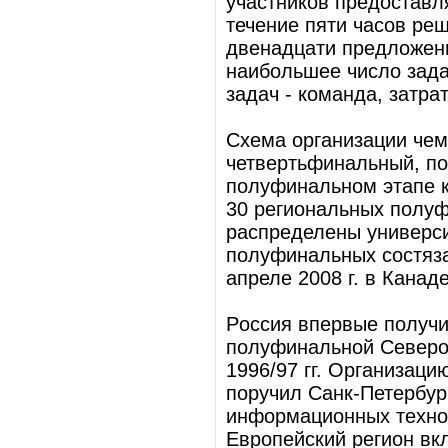
участников предоставл
течение пяти часов реш
двенадцати предложен
наибольшее число зада
задач - команда, затр
Схема организации чем
четвертьфинальный, п
полуфинальном этапе к
30 региональных полуф
распределены универси
полуфинальных состяза
апреле 2008 г. в Канаде
Pоссия впеpвые получи
полуфинальной Северо-
1996/97 гг. Организац
поручил Санк-Петербур
информационных технол
Европейский регион вк