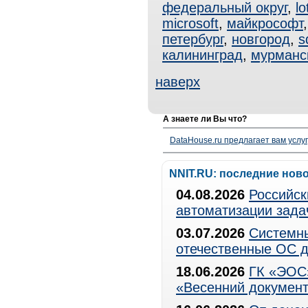
федеральный округ
,
lo
microsoft
,
майкрософт
петербург
,
новгород
,
s
калининград
,
мурманс
наверх
А знаете ли Вы что?
DataHouse.ru предлагает вам услу
NNIT.RU: последние нов
04.08.2026
Российск
автоматизации зада
03.07.2026
Системны
отечественные ОС д
18.06.2026
ГК «ЭОС»
«Весенний документ