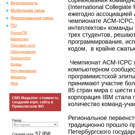
соревнования командн
Безопасность
(International Collegia
Мобильная связь
ежегодно ассоциацией A
Фиксированная связь
чемпионате ACM-ICPC, 
ПО
интеллектов» команды 
Рынок ПК
трех студентов, решаю
Маркетинг
программирования, исп
Торговые сети
кодом, в крайне сжатые
Оборудование
Outsourcing
Чемпионат ACM-ICPC я
Кадры
компьютерном сообщес
Регулирование
программистской элиты.
Финансы
принимают участие бол
Web
85 стpан миpа с шести 
корпорация IBM стала 
CMS Magazine: стоимость
создания корп. сайта в
количество команд-уча
Приволжском ФО
Региональное первенст
Город:
традиционно прошло пр
Петербургского госуда
57 958
Средняя цена: