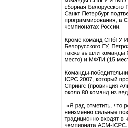
команды СПбГУ ИТМО за
сборная Белорусского Г
Санкт-Петербург подтв
программирования, а 
чемпионатах России.
Кроме команд СПбГУ ИТ
Белорусского ГУ, Петр
также вышли команды О
место) и МФТИ (15 мест
Команды-победительни
ICPC 2007, который про
Спрингс (провинция Ал
около 80 команд из ве
«Я рад отметить, что 
неизменно сильные поз
традиционно входят в 
чемпионата ACM-ICPC. 