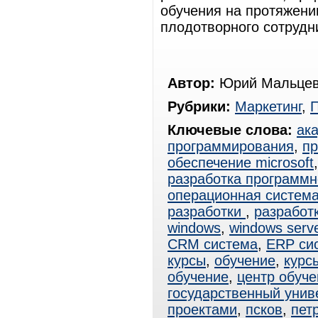
обучения на протяжени
плодотворного сотрудн
Автор:
Юрий Мальцев
Рубрики:
Маркетинг
,
Ключевые слова:
ак
программирования
,
пр
обеспечение microsoft
разработка программн
операционная система
разработки
,
разработ
windows
,
windows serv
CRM система
,
ERP си
курсы
,
обучение
,
курс
обучение
,
центр обуче
государственный унив
проектами
,
псков
,
пет