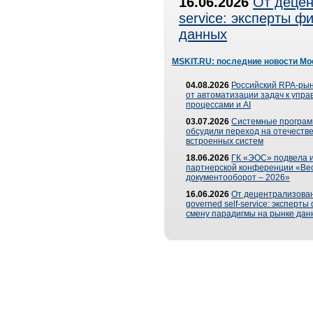
16.06.2026
От децен
service: эксперты 
данных
MSKIT.RU: последние новости Мо
04.08.2026
Российский RPA-рын
от автоматизации задач к упр
процессами и AI
03.07.2026
Системные програ
обсудили переход на отечеств
встроенных систем
18.06.2026
ГК «ЭОС» подвела и
партнерской конференции «Ве
документооборот – 2026»
16.06.2026
От децентрализован
governed self-service: эксперт
смену парадигмы на рынке дан