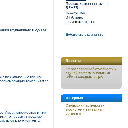
Производственная группа
REMER
Градиентех
ИТ Альянс
1С-ИЖТИСИ, ООО
мация крупнейшего в Рунете
Добавь свою компанию
Проекты
От разрозненной отчетности к
единой системе аналитики —
ис по скачиванию музыки.
кейс «Холодильник.ру»
укозаписывающим компаниям за
Интервью
Эволюция партнерства:
экосистема, как единый
ше. Американские аналитики
организм
лл., что превысит продажи
ж музыкального контента