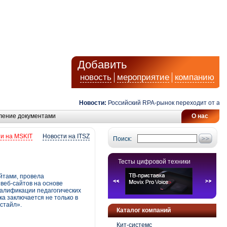
Добавить
новость
мероприятие
компанию
Новости:
Российский RPA-рынок переходит от автомат
ление документами
О нас
и на MSKIT
Новости на ITSZ
Поиск:
Тесты цифровой техники
йтами, провела
веб-сайтов на основе
валификации педагогических
а заключается не только в
естайл».
Каталог компаний
Кит-системс