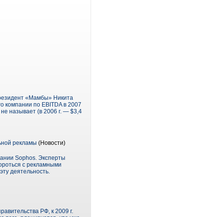
 президент «Мамбы» Никита
го компании по EBITDA в 2007
е называет (в 2006 г. — $3,4
льной рекламы
(Новости)
пании Sophos. Эксперты
бороться с рекламными
эту деятельность.
авительства РФ, к 2009 г.