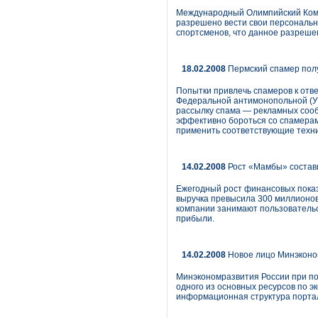
Международный Олимпийский Комит
разрешено вести свои персональн
спортсменов, что данное разреше
18.02.2008
Пермский спамер полу
Попытки привлечь спамеров к отв
Федеральной антимонопольной (У
рассылку спама — рекламных сооб
эффективно бороться со спамерами
применить соответствующие техни
14.02.2008
Рост «Мамбы» состави
Ежегодный рост финансовых показ
выручка превысила 300 миллионов 
компании занимают пользовательс
прибыли.
14.02.2008
Новое лицо Минэконо
Минэкономразвития России при под
одного из основных ресурсов по э
информационная структура портал