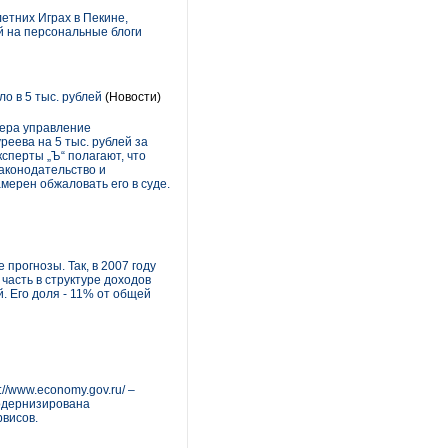
етних Играх в Пекине,
й на персональные блоги
 в 5 тыс. рублей
(Новости)
чера управление
ева на 5 тыс. рублей за
сперты „Ъ“ полагают, что
законодательство и
мерен обжаловать его в суде.
рогнозы. Так, в 2007 году
часть в структуре доходов
. Его доля - 11% от общей
/www.economy.gov.ru/ –
модернизирована
висов.