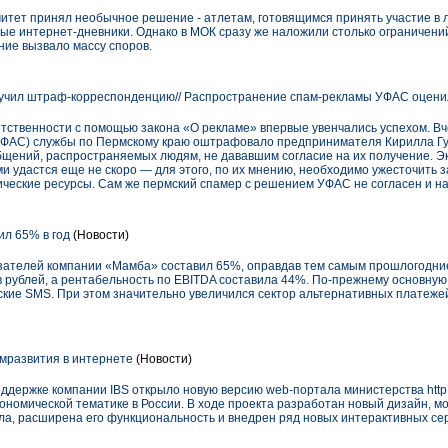
ет принял необычное решение - атлетам, готовящимся принять участие в л
ые интернет-дневники. Однако в МОК сразу же наложили столько ограничени
ние вызвало массу споров.
чил штраф-корреспонденцию// Распространение спам-рекламы УФАС оценило
етственности с помощью закона «О рекламе» впервые увенчались успехом. В
ФАС) службы по Пермскому краю оштрафовало предпринимателя Кирилла Гуре
щений, распространяемых людям, не дававшим согласие на их получение. Эк
 удастся еще не скоро — для этого, по их мнению, необходимо ужесточить 
ческие ресурсы. Сам же пермский спамер с решением УФАС не согласен и на
л 65% в год
(Новости)
ателей компании «Мамба» составил 65%, оправдав тем самым прошлогодние п
рублей, а рентабельность по EBITDA составила 44%. По-прежнему основную 
кие SMS. При этом значительно увеличился сектор альтернативных платежей
мразвития в интернете
(Новости)
держке компании IBS открыло новую версию web-портала министерства http:/
кономической тематике в России. В ходе проекта разработан новый дизайн, 
а, расширена его функциональность и внедрен ряд новых интерактивных сер