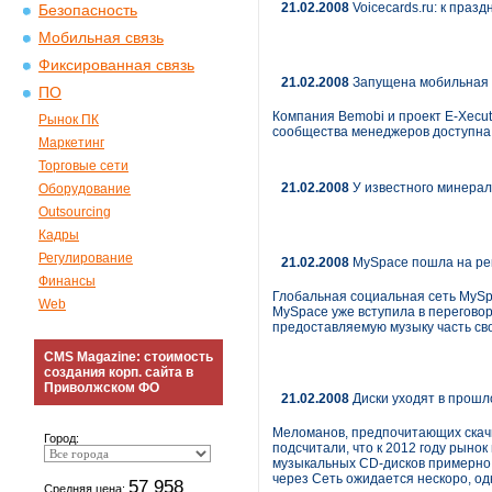
21.02.2008
Voicecards.ru: к праз
Безопасность
Мобильная связь
Фиксированная связь
21.02.2008
Запущена мобильная в
ПО
Компания Bemobi и проект E-Xecut
Рынок ПК
сообщества менеджеров доступна п
Маркетинг
Торговые сети
21.02.2008
У известного минерал
Оборудование
Outsourcing
Кадры
Регулирование
21.02.2008
MySpace пошла на рек
Финансы
Глобальная социальная сеть MySp
Web
MySpace уже вступила в переговор
предоставляемую музыку часть св
CMS Magazine: стоимость
создания корп. сайта в
Приволжском ФО
21.02.2008
Диски уходят в прошл
Меломанов, предпочитающих скачи
Город:
подсчитали, что к 2012 году рыно
музыкальных CD-дисков примерно 
через Сеть ожидается нескоро, од
57 958
Средняя цена: