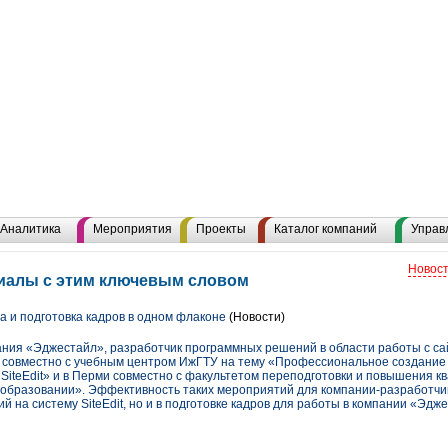
Аналитика
Мероприятия
Проекты
Каталог компаний
Управ
Новост
риалы с этим ключевым словом
 и подготовка кадров в одном флаконе
(Новости)
ания «Эджестайл», разработчик программных решений в области работы с са
 совместно с учебным центром ИжГТУ на тему «Профессиональное создание 
 SiteEdit» и в Перми совместно с факультетом переподготовки и повышения к
 образовании». Эффективность таких мероприятий для компании-разработчик
й на систему SiteEdit, но и в подготовке кадров для работы в компании «Эдж