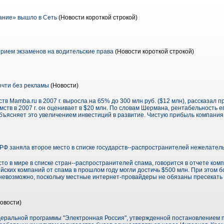
ание» вышло в Сеть
(Новости короткой строкой)
рием экзаменов на водительские права
(Новости короткой строкой)
очти без рекламы
(Новости)
тв Mamba.ru в 2007 г. выросла на 65% до 300 млн руб. ($12 млн), рассказал
ств в 2007 г. он оценивает в $20 млн. По словам Шермана, рентабельность е
объясняет это увеличением инвестиций в развитие. Чистую прибыль компания н
 РФ заняла второе место в списке государств--распространителей нежелате
то в мире в списке стран--распространителей спама, говорится в отчете ком
ийских компаний от спама в прошлом году могли достичь $500 млн. При этом 
 невозможно, поскольку местные интернет-провайдеры не обязаны пресекать 
овости)
еральной программы "Электронная Россия", утвержденной постановлением пр