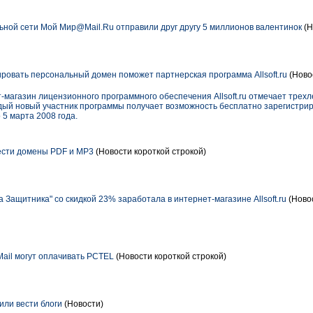
ной сети Мой Мир@Mail.Ru отправили друг другу 5 миллионов валентинок
(Н
ровать персональный домен поможет партнерская программа Allsoft.ru
(Ново
-магазин лицензионного программного обеспечения Allsoft.ru отмечает трех
ждый новый участник программы получает возможность бесплатно зарегистри
 5 марта 2008 года.
ести домены PDF и MP3
(Новости короткой строкой)
Защитника" со скидкой 23% заработала в интернет-магазине Allsoft.ru
(Новос
ail могут оплачивать PCTEL
(Новости короткой строкой)
ли вести блоги
(Новости)