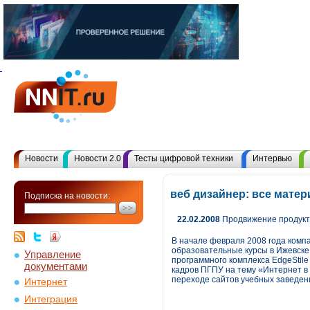
Новости
Новости 2.0
Тесты цифровой техники
Интервью
веб дизайнер: все мате
Подписка на новости:
22.02.2008
Продвижение продукта
В начале февраля 2008 года комп
образовательные курсы в Ижевске
Управление
программного комплекса EdgeStile
документами
кадров ПГПУ на тему «Интернет в
переходе сайтов учебных заведени
Интернет
Интеграция