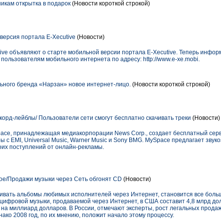
дникам открытка в подарок
(Новости короткой строкой)
ерсия портала E-Xecutive
(Новости)
ive объявляют о старте мобильной версии портала E-Xecutive. Теперь инфор
ользователям мобильного интернета по адресу: http://www.e-xe.mobi.
ьного бренда «Нарзан» новое интернет-лицо.
(Новости короткой строкой)
орд-лейблы/ Пользователи сети смогут бесплатно скачивать треки
(Новости)
ace, принадлежащая медиакорпорации News Corp., создает бесплатный серв
ы с EMI, Universal Music, Warner Music и Sony BMG. MySpace предлагает зв
оих поступлений от онлайн-рекламы.
ое/Продажи музыки через Сеть обгонят CD
(Новости)
вать альбомы любимых исполнителей через Интернет, становится все боль
к цифровой музыки, продаваемой через Интернет, в США составит 4,8 млрд до
на миллиард долларов. В России, отмечают эксперты, рост легальных прода
нако 2008 год, по их мнению, положит начало этому процессу.