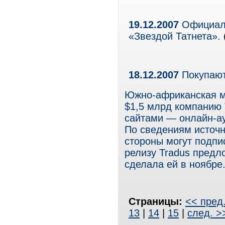
19.12.2007
Официаль
«Звездой Татнета».
18.12.2007
Покупают
Южно-африканская ме
$1,5 млрд компанию
сайтами — онлайн-ау
По сведениям источни
стороны могут подпи
релизу Tradus предл
сделала ей в ноябре
Страницы:
<< пред
13
|
14
|
15
|
след. >