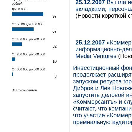
25.12.2007
Вышла нов
рублей
вкладками, персона
До 50 000
(Новости короткой с
97
От 50 000 до 100 000
67
От 100 000 до 200 000
25.12.2007
«Коммерс
32
информационно-дело
От 200 000 до 300 000
Media Ventures
(Нов
10
Инвестиционный фонд
От 300 000 до 500 000
продолжает расширят
3
запуском ресурса top
Дибров и Лев Новож
Все типы сайтов
запустить деловой и
«Коммерсантъ» и слу
считают, что компан
что участие «Коммер
премиальную аудито