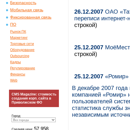
Безопасность
Мобильная связь
26.12.2007
ОАО «Тат
Фиксированная связь
переписи интернет-
строкой)
ПО
Рынок ПК
Маркетинг
Торговые сети
25.12.2007
МоёМесто
Оборудование
строкой)
Outsourcing
Кадры
Регулирование
Финансы
25.12.2007
«Ромир» 
Web
В декабре 2007 года
компанией «Ромир» н
CMS Magazine: стоимость
создания корп. сайта в
пользователей систе
Приволжском ФО
статистика службы з
независимым источн
Город:
57 958
Средняя цена: