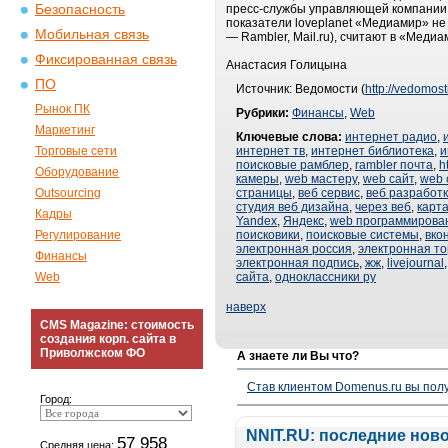
Безопасность
пресс-службы управляющей компании 
показатели loveplanet «Медиамир» не
Мобильная связь
— Rambler, Mail.ru), считают в «Медиа
Фиксированная связь
Анастасия Голицына
ПО
Источник: Ведомости (
http://vedomost
Рынок ПК
Рубрики:
Финансы
,
Web
Маркетинг
Ключевые слова:
интернет радио
,
Торговые сети
интернет тв
,
интернет библиотека
,
и
поисковые рамблер
,
rambler почта
,
h
Оборудование
камеры
,
web мастеру
,
web сайт
,
web 
Outsourcing
страницы
,
веб сервис
,
веб разработ
студия веб дизайна
,
через веб
,
карт
Кадры
Yandex
,
Яндекс
,
web программирова
Регулирование
поисковики
,
поисковые системы
,
вко
электронная россия
,
электронная то
Финансы
электронная подпись
,
жж
,
livejournal
Web
сайта
,
одноклассники ру
наверх
CMS Magazine: стоимость
создания корп. сайта в
Приволжском ФО
А знаете ли Вы что?
Став клиентом Domenus.ru вы п
Город:
NNIT.RU: последние нов
57 958
Средняя цена: