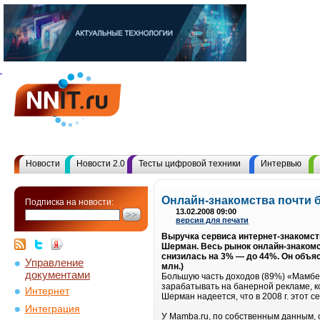
Новости
Новости 2.0
Тесты цифровой техники
Интервью
Онлайн-знакомства почти 
Подписка на новости:
13.02.2008 09:00
версия для печати
Выручка сервиса интернет-знакомств
Шерман. Весь рынок онлайн-знакомств
снизилась на 3% — до 44%. Он объяс
Управление
млн.)
документами
Большую часть доходов (89%) «Мамбе
зарабатывать на банерной рекламе, ко
Интернет
Шерман надеется, что в 2008 г. этот с
Интеграция
У Mamba.ru, по собственным данным, с