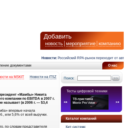
Добавить
новость
мероприятие
компанию
Новости:
Российский RPA-рынок переходит от автомат
ление документами
О нас
ости на MSKIT
Новости на ITSZ
Поиск:
Тесты цифровой техники
л президент «Мамбы» Никита
го компании по EBITDA в 2007 г.
 называет (в 2006 г. — $3,4
амба» впервые начала
., или 5,6% от всей выручки.
Каталог компаний
ого, по словам представителя
Кит-системс