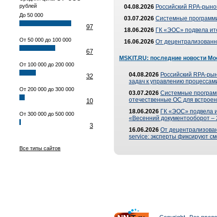
рублей
04.08.2026
Российский RPA-рынок
До 50 000
03.07.2026
Системные программи
97
18.06.2026
ГК «ЭОС» подвела ит
От 50 000 до 100 000
16.06.2026
От децентрализованно
67
MSKIT.RU: последние новости Мо
От 100 000 до 200 000
04.08.2026
Российский RPA-рын
32
задач к управлению процессами
От 200 000 до 300 000
03.07.2026
Системные програм
отечественные ОС для встроен
10
18.06.2026
ГК «ЭОС» подвела 
От 300 000 до 500 000
«Весенний документооборот –
3
16.06.2026
От децентрализованн
service: эксперты фиксируют с
Все типы сайтов