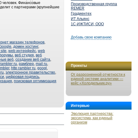
0 человек. Финансовые
Производственная группа
 делит с партнерами (крупнейшие
REMER
Градиентех
ИТ Альянс
1С-ИЖТИСИ, ООО
Добавь свою компанию
ернет магазин телефонов
,
Google
,
домен хостинг
,
site
,
web интерфейс
,
web
форумы
,
веб студия
,
веб
ные веб
,
создание веб сайта
,
ambler ru
,
рамблер
,
mail ru
,
Проекты
mbler
,
http rambler ru
,
googl
,
ru
,
электронное правительство
,
От разрозненной отчетности к
си
,
цифровая подпись
,
единой системе аналитики —
изация
,
поисковая оптимизация
кейс «Холодильник.ру»
Интервью
Эволюция партнерства:
экосистема, как единый
организм