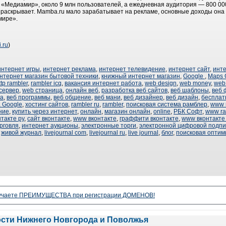
«Медиамир», около 9 млн пользователей, а ежедневная аудитория — 800 00
 раскрывает. Mamba.ru мало зарабатывает на рекламе, основные доходы она
мире».
i.ru
)
интернет игры
,
интернет реклама
,
интернет телевидение
,
интернет сайт
,
инт
нтернет магазин бытовой техники
,
книжный интернет магазин
,
Google
,
Maps 
ttp rambler
,
rambler icq
,
вакансия интернет работа
,
web design
,
web money
,
web 
сервер
,
web страница
,
онлайн веб
,
разработка веб сайтов
,
веб шаблоны
,
веб 
ка
,
веб программы
,
веб общение
,
веб мани
,
веб дизайнер
,
веб дизайн
,
бесплат
а Google
,
хостинг сайтов
,
rambler ru
,
rambler
,
поисковая система рамблер
,
www r
ние
,
купить через интернет
,
онлайн
,
магазин онлайн
,
online
,
РБК Софт
,
www ra
нтакте ру
,
сайт вконтакте
,
www вконтакте
,
граффити вконтакте
,
www вконтакте 
рговля
,
интернет аукционы
,
электронные торги
,
электронной цифровой подпи
,
живой журнал
,
livejournal com
,
livejournal ru
,
live journal
,
блог
,
поисковая оптим
олучаете ПРЕИМУЩЕСТВА при регистрации ДОМЕНОВ!
ости Нижнего Новгорода и Поволжья