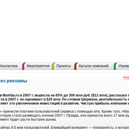
Аналитика
Мероприятия
Проекты
Каталог компаний
Управ
Нов
без рекламы
 Mamba.ru в 2007 г. выросла на 65% до 300 млн руб. ($12 млн), рассказа
 в 2007 г. он оценивает в $20 млн. По словам Шермана, рентабельность е
няет это увеличением инвестиций в развитие. Чистую прибыль компания не
» принесли платежи пользователей сервиса с помощью sms. Кроме того, «М
торую стала размещать осенью 2007 г. Правда, она принесла всего 17 млн руб
егмент будет расти быстрее рынка.
ейчас 9,5 млн пользователей. Ближайший конкурент — loveplanet.ru, у котор