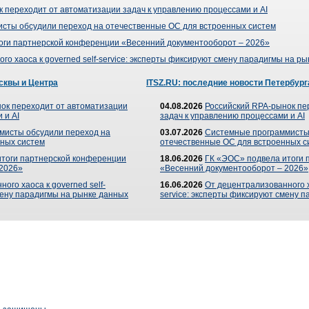
 переходит от автоматизации задач к управлению процессами и AI
сты обсудили переход на отечественные ОС для встроенных систем
оги партнерской конференции «Весенний документооборот – 2026»
го хаоса к governed self-service: эксперты фиксируют смену парадигмы на р
сквы и Центра
ITSZ.RU: последние новости Петербург
ок переходит от автоматизации
04.08.2026
Российский RPA-рынок пе
 и AI
задач к управлению процессами и AI
мисты обсудили переход на
03.07.2026
Системные программисты
ных систем
отечественные ОС для встроенных с
итоги партнерской конференции
18.06.2026
ГК «ЭОС» подвела итоги 
 2026»
«Весенний документооборот – 2026»
ого хаоса к governed self-
16.06.2026
От децентрализованного ха
мену парадигмы на рынке данных
service: эксперты фиксируют смену 