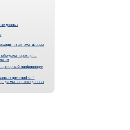
ынке данных
а
реходит от автоматизации
 обсудили переход на
истем
партнерской конференции
оса к governed self-
парадигмы на рынке данных