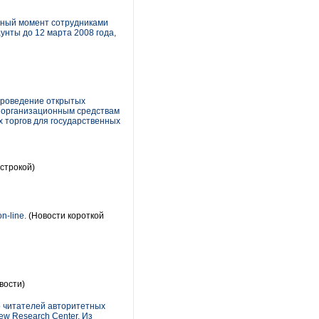
нный момент сотрудниками
унты до 12 марта 2008 года,
проведение открытых
и организационным средствам
 торгов для государственных
строкой)
-line.
(Новости короткой
вости)
о читателей авторитетных
ew Research Center. Из