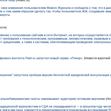
лохой пиар
(Новости)
 свои извинения пользователям Живого Журнала и сообщила о том, что в да
о том, каким образом сделать так, чтобы пользователи ЖЖ, создавшие акка
каунты.
ости)
жение о пользовании сайтами в сети Интернет, на которых осуществляется 
ет требования к технологическим, программным, лингвистическим, правовым 
т-аукционами, а также к системам, обеспечивающим проведение электронных
рового контента Fidel.ru запустил новый сервис «Плеер».
(Новости короткой 
ешение" запустила пробную версию бесплатной юридической консультации on
тальня/Американские газеты завоевывают аудиторию сетевыми версиями
(Но
радиционной журналистики в США не оправдываются — в прошлом году числ
е чем в два раза, говорится в обнародованном в понедельник исследовании P