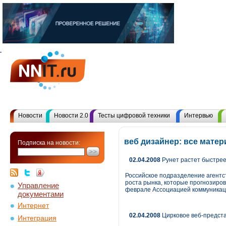
Новости
Новости 2.0
Тесты цифровой техники
Интервью
веб дизайнер: все мате
Подписка на новости:
02.04.2008
Рунет растет быстрее
Российское подразделение агентст
роста рынка, которые прогнозиров
Управление
феврале Ассоциацией коммуникаци
документами
Интернет
02.04.2008
Цирковое веб-предст
Интеграция