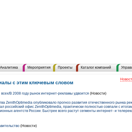
Аналитика
Мероприятия
Проекты
Каталог компаний
Управ
Новост
риалы с этим ключевым словом
 всех/В 2008 году рынок интернет-рекламы удвоится
(Новости)
ва ZenithOptimedia опубликовало прогноз развития отечественного рынка ре
ал российский офис ZenithOptimedia, практически полностью совпали с итога
онных агентств России. Быстрее всего растут сегменты интернет- и телерек
авительство
(Новости)