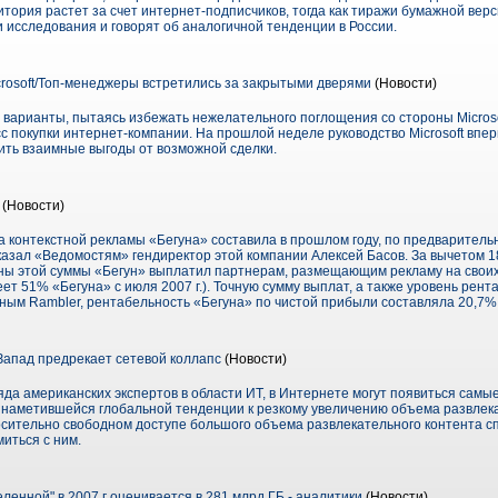
дитория растет за счет интернет-подписчиков, тогда как тиражи бумажной ве
 исследования и говорят об аналогичной тенденции в России.
rosoft/Топ-менеджеры встретились за закрытыми дверями
(Новости)
 варианты, пытаясь избежать нежелательного поглощения со стороны Microso
с покупки интернет-компании. На прошлой неделе руководст­во Microsoft впер
ить взаимные выгоды от возможной сделки.
(Новости)
 контекстной рекламы «Бегуна» составила в прошлом году, по предварительн
ссказал «Ведомостям» гендиректор этой компании Алексей Басов. За вычетом
ины этой суммы «Бегун» выплатил партнерам, размещающим рекламу на своих
ет 51% «Бегуна» с июля 2007 г.). Точную сумму выплат, а также уровень рент
данным Rambler, рентабельность «Бегуна» по чистой прибыли составляла 20,7% 
апад предрекает сетевой коллапс
(Новости)
ряда американских экспертов в области ИТ, в Интернете могут появиться сам
в наметившейся глобальной тенденции к резкому увеличению объема развлек
осительно свободном доступе большого объема развлекательного контента с
иться с ним.
енной" в 2007 г оценивается в 281 млрд ГБ - аналитики
(Новости)