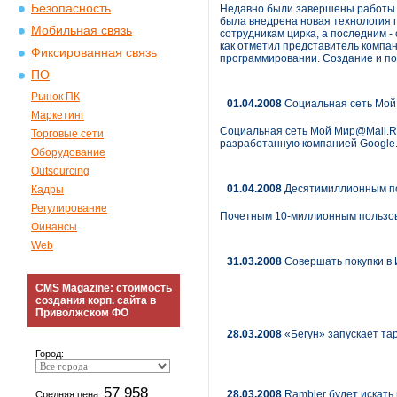
Безопасность
Недавно были завершены работы п
была внедрена новая технология 
Мобильная связь
сотрудникам цирка, а последним 
как отметил представитель компан
Фиксированная связь
программировании. Создание и по
ПО
Рынок ПК
01.04.2008
Социальная сеть Мой
Маркетинг
Социальная сеть Мой Мир@Mail.Ru
Торговые сети
разработанную компанией Google
Оборудование
Outsourcing
01.04.2008
Десятимиллионным пол
Кадры
Регулирование
Почетным 10-миллионным пользова
Финансы
Web
31.03.2008
Совершать покупки в И
CMS Magazine: стоимость
создания корп. сайта в
Приволжском ФО
28.03.2008
«Бегун» запускает тар
Город:
57 958
28.03.2008
Rambler будет искать
Средняя цена: