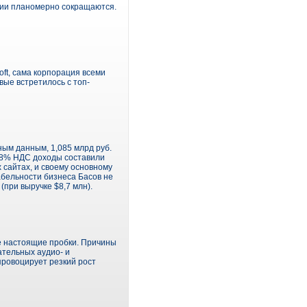
рсии планомерно сокращаются.
ft, сама корпорация всеми
вые встретилось с топ-
ым данным, 1,085 млрд руб.
 18% НДС доходы составили
 сайтах, и своему основному
абельности бизнеса Басов не
(при выручке $8,7 млн).
ые настоящие пробки. Причины
ательных аудио- и
провоцирует резкий рост