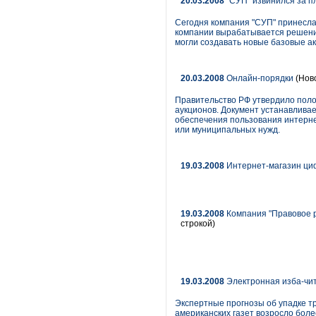
20.03.2008
"СУП" извинился за п
Сегодня компания "СУП" принесла
компании вырабатывается решение 
могли создавать новые базовые ак
20.03.2008
Онлайн-порядки
(Нов
Правительство РФ утвердило поло
аукционов. Документ устанавлива
обеспечения пользования интерне
или муниципальных нужд.
19.03.2008
Интернет-магазин циф
19.03.2008
Компания "Правовое р
строкой)
19.03.2008
Электронная изба-чи
Экспертные прогнозы об упадке т
американских газет возросло боле