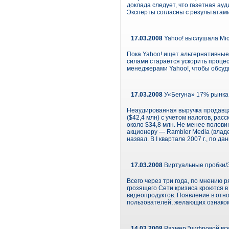
доклада следует, что газетная ау
Эксперты согласны с результатами
17.03.2008
Yahoo! выслушала Mic
Пока Yahoo! ищет альтернативные
силами старается ускорить процес
менеджерами Yahoo!, чтобы обсуд
17.03.2008
У«Бегуна» 17% рынка
Неаудированная выручка продавца
($42,4 млн) с учетом налогов, ра
около $34,8 млн. Не менее полов
акционеру — Rambler Media (владе
назвал. В I квартале 2007 г., по 
17.03.2008
Виртуальные пробки/З
Всего через три года, по мнению 
грозящего Сети кризиса кроются 
видеопродуктов. Появление в отн
пользователей, желающих ознаком
14.03.2008
Размер "цифровой всел