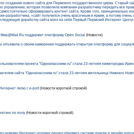
о созданию нового сайта для Пермского государственного цирка. Старый са
по управлению, которая позволила компании-разработчику передать все пра
- самостоятельно сформировать контент сайта. Кроме того, принципиально н
ии-разработчика, «сайт получился очень красочным и ярким, а потому очень
следующую доработку сайта взял на себя Первый Пермский Интернет Центр
 Мир@Mail.Ru поддержит платформу Open Social
(Новости)
 объявила о своем намерении поддержать открытую платформу для социаль
.
ьзователем проекта "Одноклассники.ru" стала 23-летняя нижегородка Ири
телем сайта "Одноклассники.ru" стала 23-летняя жительница Нижнего Новг
нтернет легко с e-port
(Новости короткой строкой)
гетинг по полу
(Новости короткой строкой)
 по-новому/ Интернет-холдинг решил обновить систему поиска и дизайн порт