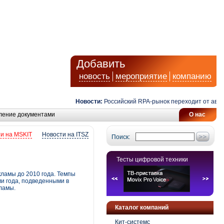
Добавить
новость
мероприятие
компанию
Новости:
Российский RPA-рынок переходит от автомати
ление документами
О нас
и на MSKIT
Новости на ITSZ
Поиск:
Тесты цифровой техники
кламы до 2010 года. Темпы
ми года, подведенными в
ламы.
Каталог компаний
Кит-системс