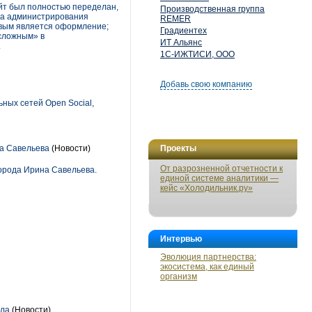
йт был полностью переделан,
Производственная группа
ва администрирования
REMER
овым является оформление;
Градиентех
 сложным» в
ИТ Альянс
.
1С-ИЖТИСИ, ООО
Добавь свою компанию
ных сетей Open Social,
на Савельева
(Новости)
Проекты
От разрозненной отчетности к
орода Ирина Савельева.
единой системе аналитики —
кейс «Холодильник.ру»
Интервью
Эволюция партнерства:
экосистема, как единый
организм
ала
(Новости)