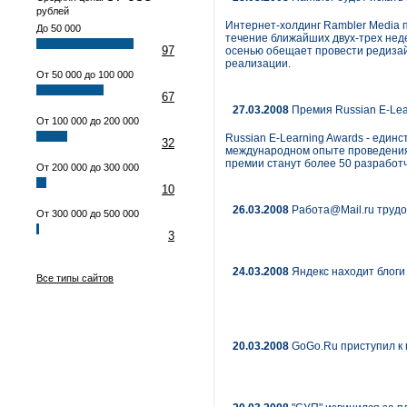
рублей
Интернет-холдинг Rambler Media п
До 50 000
течение ближайших двух-трех неде
97
осенью обещает провести редизайн
реализации.
От 50 000 до 100 000
67
27.03.2008
Премия Russian E-Lea
От 100 000 до 200 000
Russian E-Learning Awards - един
32
международном опыте проведения
премии станут более 50 разработч
От 200 000 до 300 000
10
26.03.2008
Работа@Mail.ru трудо
От 300 000 до 500 000
3
24.03.2008
Яндекс находит блоги
Все типы сайтов
20.03.2008
GoGo.Ru приступил к 