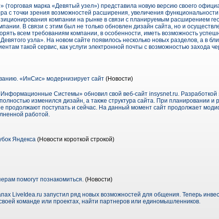
» (торговая марка «Девятый узел») представила новую версию своего официа
ра с точки зрения возможностей расширения, увеличения функциональности, и
зиционирования компании на рынке в связи с планируемым расширением гео
мпании. В связи с этим был не только обновлен дизайн сайта, но и осуществ
ворять всем требованиям компании, в особенности, иметь возможность успеш
Девятого узла». На новом сайте появилось несколько новых разделов, а в б
иентам такой сервис, как услуги электронной почты с возможностью захода ч
ванию. «ИнСис» модернизирует сайт
(Новости)
«Информационные Системы» обновил свой веб-сайт insysnet.ru. Разработкой
полностью изменился дизайн, а также структура сайта. При планировании и 
е продолжают поступать и сейчас. На данный момент сайт продолжает моди
лненной работой.
убок Яндекса
(Новости короткой строкой)
ерам помогут познакомиться.
(Новости)
ах LiveIdea.ru запустил ряд новых возможностей для общения. Теперь инве
своей команде или проектах, найти партнеров или единомышленников.