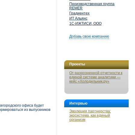
Производственная группа
REMER
Градиентех
ИТ Альянс
1С-ИЖТИСИ, ООО
Добавь свою компанию
Проекты
От разрозненной отчетности к
единой системе аналитики —
кейс «Холодильник.ру»
Интервью
жегородского офиса будет
ормироваться из выпускников
Эволюция партнерства:
экосистема, как единый
организм