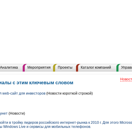
Аналитика
Мероприятия
Проекты
Каталог компаний
Управ
Новост
риалы с этим ключевым словом
 web-сайт для инвесторов
(Новости короткой строкой)
Рунет
(Новости)
ойти в тройку лидеров российского интернет-рынка к 2010 г. Для этого Micros
сы Windows Live и сервисы для мобильных телефонов.