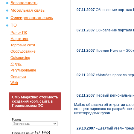
Безопасность
07.11.2007
Обновление портала 
Мобильная связь
Фиксированная связь
ПО
07.11.2007
Обновление портала 
Рынок ПК
Маркетинг
Торговые сети
07.11.2007
Премия Рунета – 2007
Оборудование
Outsourcing
Кадры
Регулирование
02.11.2007
«Мамба» провела перв
Финансы
Web
02.11.2007
Первый региональный 
CMS Magazine: стоимость
создания корп. сайта в
Mail.ru объявила об открытии сво
Приволжском ФО
сконцентрирована на разработке п
нижегородских вузов.
Город:
29.10.2007
«Девятый узел» предс
57 958
Средняя цена: