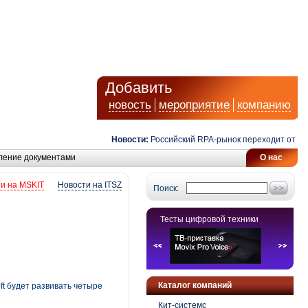
Добавить
новость
мероприятие
компанию
Новости:
Российский RPA-рынок переходит от автом
ление документами
О нас
и на MSKIT
Новости на ITSZ
Поиск:
Тесты цифровой техники
Каталог компаний
oft будет развивать четыре
Кит-системс