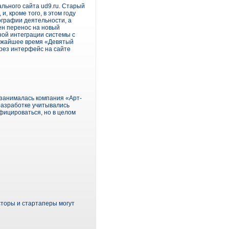
льного сайта ud9.ru. Старый
, кроме того, в этом году
графии деятельности, а
лен перенос на новый
ной интеграции системы с
лижайшее время «Девятый
ерез интерфейс на сайте
 занималась компания «Арт-
разработке учитывались
фицироваться, но в целом
сторы и стартаперы могут