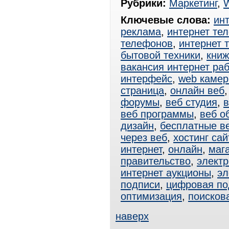
Рубрики:
Маркетинг
,
Ключевые слова:
ин
реклама
,
интернет те
телефонов
,
интернет 
бытовой техники
,
книж
вакансия интернет ра
интерфейс
,
web каме
страница
,
онлайн веб
форумы
,
веб студия
,
в
веб программы
,
веб о
дизайн
,
бесплатные в
через веб
,
хостинг сай
интернет
,
онлайн
,
маг
правительство
,
электр
интернет аукционы
,
эл
подписи
,
цифровая по
оптимизация
,
поисков
наверх