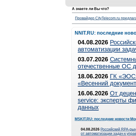
А знаете ли Вы что?
Провайдер CityTelecom.ru предлаг
NNIT.RU: последние нов
04.08.2026
Российск
автоматизации зада
03.07.2026
Системны
отечественные ОС д
18.06.2026
ГК «ЭОС»
«Весенний документ
16.06.2026
От децен
service: эксперты 
данных
MSKIT.RU: последние новости Мо
04.08.2026
Российский RPA-рын
от автоматизации задач к упр