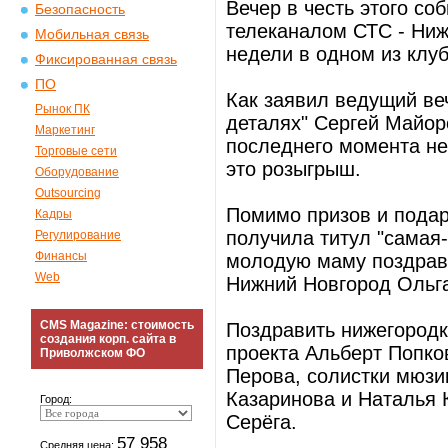
Вечер в честь этого со
Безопасность
телеканалом СТС - Ни
Мобильная связь
недели в одном из клу
Фиксированная связь
ПО
Как заявил ведущий ве
Рынок ПК
деталях" Сергей Майор
Маркетинг
последнего момента не
Торговые сети
это розыгрыш.
Оборудование
Outsourcing
Помимо призов и подар
Кадры
получила титул "самая
Регулирование
Финансы
молодую маму поздрав
Web
Нижний Новгород Ольг
CMS Magazine: стоимость
Поздравить нижегородк
создания корп. сайта в
проекта Альберт Попко
Приволжском ФО
Перова, солистки мюзи
Казаринова и Наталья 
Город:
Серёга.
57 958
Средняя цена: