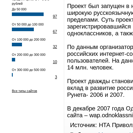
рублей
Проект был запущен в 
До 50 000
широкую русскоязычную 
97
пределами. Суть проек
От 50 000 до 100 000
зарегистрировавшийся 
67
одноклассников, а такж
От 100 000 до 200 000
По данным организатор
32
российских интернет-со
От 200 000 до 300 000
пользователей. На дан
10
14 млн. человек.
От 300 000 до 500 000
3
Проект дважды станов
вклад в развитие росси
Все типы сайтов
Рунета- 2006 и 2007.
В декабре 2007 года О
сайта – wap.odnoklassnik
Источник: НТА Привол