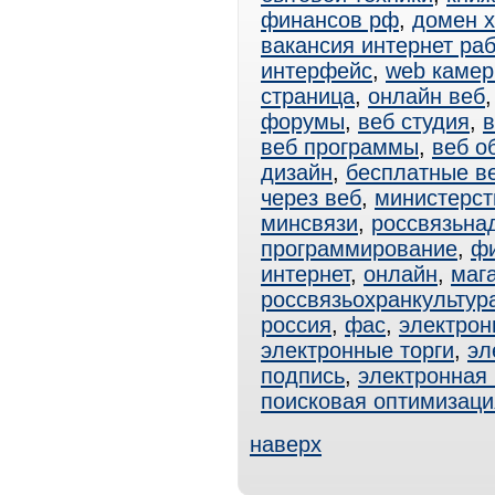
финансов рф
,
домен х
вакансия интернет ра
интерфейс
,
web каме
страница
,
онлайн веб
форумы
,
веб студия
,
в
веб программы
,
веб о
дизайн
,
бесплатные в
через веб
,
министерст
минсвязи
,
россвязьна
программирование
,
фи
интернет
,
онлайн
,
маг
россвязьохранкультур
россия
,
фас
,
электрон
электронные торги
,
эл
подпись
,
электронная
поисковая оптимизаци
наверх