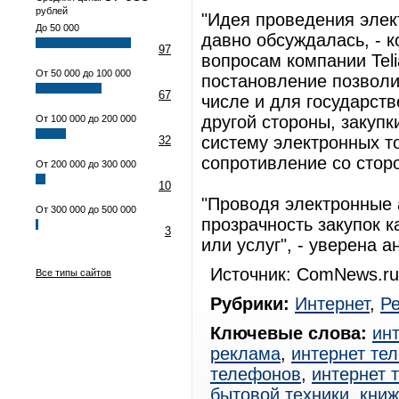
рублей
"Идея проведения элек
До 50 000
давно обсуждалась, - 
97
вопросам компании Teli
От 50 000 до 100 000
постановление позволит
67
числе и для государств
другой стороны, закуп
От 100 000 до 200 000
систему электронных то
32
сопротивление со стор
От 200 000 до 300 000
10
"Проводя электронные 
От 300 000 до 500 000
прозрачность закупок к
3
или услуг", - уверена 
Источник: ComNews.ru
Все типы сайтов
Рубрики:
Интернет
,
Р
Ключевые слова:
ин
реклама
,
интернет те
телефонов
,
интернет 
бытовой техники
,
книж