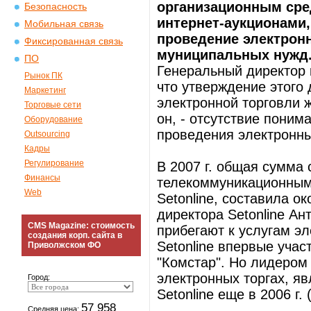
организационным сре
Безопасность
интернет-аукционами,
Мобильная связь
проведение электрон
Фиксированная связь
муниципальных нужд
ПО
Генеральный директор 
Рынок ПК
что утверждение этого 
Маркетинг
электронной торговли ж
Торговые сети
он, - отсутствие поним
Оборудование
проведения электронны
Outsourcing
Кадры
Регулирование
В 2007 г. общая сумма
Финансы
телекоммуникационным
Web
Setonline, составила о
директора Setonline А
CMS Magazine: стоимость
прибегают к услугам эл
создания корп. сайта в
Setonline впервые уча
Приволжском ФО
"Комстар". Но лидером
электронных торгах, я
Город:
Setonlinе еще в 2006 г.
57 958
Средняя цена: