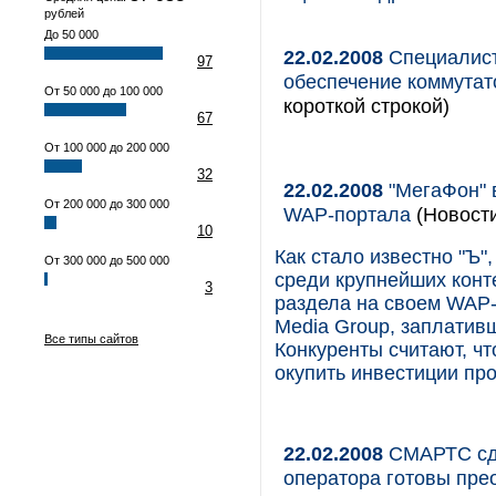
рублей
До 50 000
22.02.2008
Специалист
97
обеспечение коммутат
От 50 000 до 100 000
короткой строкой)
67
От 100 000 до 200 000
32
22.02.2008
"МегаФон" 
От 200 000 до 300 000
WAP-портала
(Новост
10
Как стало известно "Ъ"
От 300 000 до 500 000
среди крупнейших конт
3
раздела на своем WAP-
Media Group, заплатив
Все типы сайтов
Конкуренты считают, чт
окупить инвестиции про
22.02.2008
СМАРТС сде
оператора готовы пре