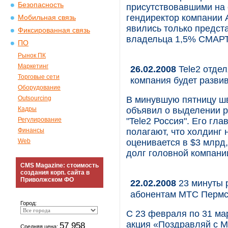
Безопасность
присутствовавшими на 
гендиректор компании 
Мобильная связь
явились только предс
Фиксированная связь
владельца 1,5% СМАРТ
ПО
Рынок ПК
Маркетинг
26.02.2008
Tele2 отдел
Торговые сети
компания будет разви
Оборудование
Outsourcing
В минувшую пятницу шв
Кадры
объявил о выделении р
Регулирование
"Tele2 Россия". Его гл
Финансы
полагают, что холдинг н
Web
оценивается в $3 млрд,
долг головной компании
CMS Magazine: стоимость
создания корп. сайта в
Приволжском ФО
22.02.2008
23 минуты 
абонентам МТС Пермс
Город:
С 23 февраля по 31 ма
акция «Поздравляй с М
57 958
Средняя цена: