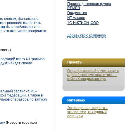
Производственная группа
REMER
Градиентех
ИТ Альянс
его словам, финансовое
имет решение выплатить
1С-ИЖТИСИ, ООО
 год была заблокирована
т, что окончание конфликта
Добавь свою компанию
вости)
весящий всего 40 граммов.
Проекты
дукт найдет своего
От разрозненной отчетности к
единой системе аналитики —
кейс «Холодильник.ру»
ральный сервис «SMS-
ой Федерации, а также в
ланов оператора по запуску
Интервью
Эволюция партнерства:
экосистема, как единый
организм
ону
(Новости короткой