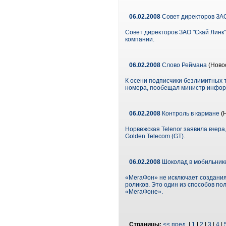
06.02.2008
Совет директоров ЗАО
Совет директоров ЗАО "Скай Линк
компании.
06.02.2008
Слово Реймана
(Ново
К осени подписчики безлимитных 
номера, пообещал министр инфор
06.02.2008
Контроль в кармане
(
Норвежская Telenor заявила вчера,
Golden Telecom (GT).
06.02.2008
Шоколад в мобильнике
«МегаФон» не исключает создания
роликов. Это один из способов пол
«МегаФоне».
Страницы:
<< пред.
|
1
|
2
|
3
|
4
|