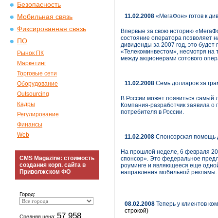
Безопасность
11.02.2008
«МегаФон» готов к див
Мобильная связь
Фиксированная связь
Впервые за свою историю «МегаФон
состояние оператора позволяет н
ПО
дивиденды за 2007 год, это будет
«Телеком­инвестом», несмотря на 
Рынок ПК
между акционерами сотового опер
Маркетинг
Торговые сети
11.02.2008
Семь долларов за гр
Оборудование
Outsourcing
В России может появиться самый 
Кадры
Компания-разработчик заявила о 
потребителя в России.
Регулирование
Финансы
Web
11.02.2008
Спонсорская помощь 
На прошлой неделе, 6 февраля 20
CMS Magazine: стоимость
спонсор». Это федеральное предл
создания корп. сайта в
роуминге и являющееся еще одной
Приволжском ФО
направления мобильной рекламы.
Город:
08.02.2008
Теперь у клиентов ко
строкой)
57 958
Средняя цена: