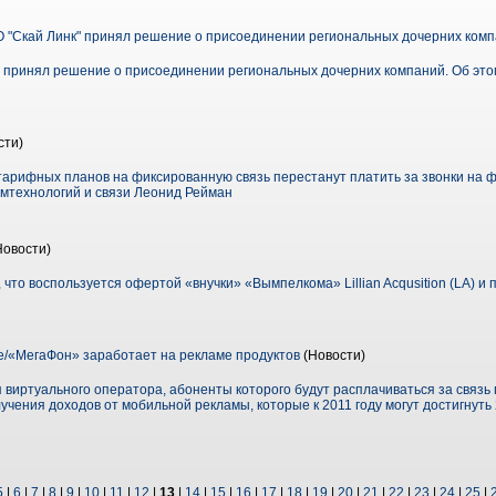
 "Скай Линк" принял решение о присоединении региональных дочерних ком
" принял решение о присоединении региональных дочерних компаний. Об это
сти)
тарифных планов на фиксированную связь перестанут платить за звонки на
мтехнологий и связи Леонид Рейман
Новости)
 что воспользуется офертой «внучки» «Вымпелкома» Lillian Acqusition (LA) и 
/«МегаФон» заработает на рекламе продуктов
(Новости)
 виртуального оператора, абоненты которого будут расплачиваться за связ
учения доходов от мобильной рекламы, которые к 2011 го­ду могут достигнуть 
5
|
6
|
7
|
8
|
9
|
10
|
11
|
12
|
13
|
14
|
15
|
16
|
17
|
18
|
19
|
20
|
21
|
22
|
23
|
24
|
25
|