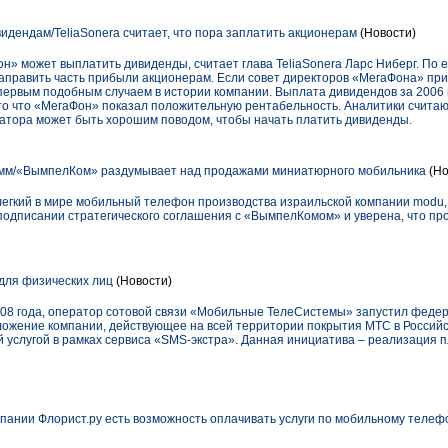
идендам/TeliaSonera считает, что пора заплатить акционерам
(Новости)
» может выплатить дивиденды, считает глава TeliaSonerа Ларс Ниберг. По 
аправить часть прибыли акционерам. Если совет директоров «МегаФона» пр
 первым подобным случаем в истории компании. Выплата дивидендов за 2006
то что «МегаФон» показал положительную рентабельность. Аналитики считаю
атора может быть хорошим поводом, чтобы начать платить дивиденды.
амм/«ВымпелКом» раздумывает над продажами миниатюрного мобильника
(Но
легкий в мире мобильный телефон производства израильской компании modu, 
подписании стратегического соглашения с «ВымпелКомом» и уверена, что про
для физических лиц
(Новости)
08 года, оператор сотовой связи «Мобильные ТелеСистемы» запустил феде
ожение компании, действующее на всей территории покрытия МТС в Российск
 услугой в рамках сервиса «SMS-экстра». Данная инициатива – реализация п
мпании Флорист.ру есть возможность оплачивать услуги по мобильному телеф