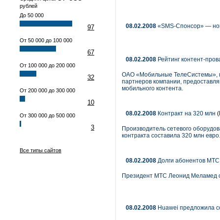
рублей
До 50 000
08.02.2008
«SMS-Спонсор» — нов
97
От 50 000 до 100 000
67
08.02.2008
Рейтинг контент-пров
От 100 000 до 200 000
ОАО «Мобильные ТелеСистемы», кр
32
партнеров компании, предоставляв
мобильного контента.
От 200 000 до 300 000
10
08.02.2008
Контракт на 320 млн
(
От 300 000 до 500 000
3
Производитель сетевого оборудов
контракта составила 320 млн евро
Все типы сайтов
08.02.2008
Долги абонентов МТС 
Президент МТС Леонид Меламед сч
08.02.2008
Huawei предложила с