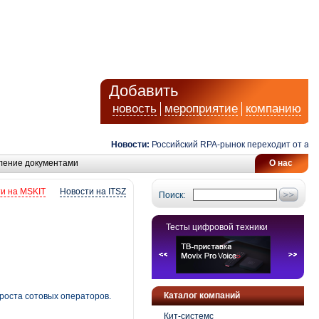
Добавить
новость
мероприятие
компанию
Новости:
Российский RPA-рынок переходит от автомат
ление документами
О нас
и на MSKIT
Новости на ITSZ
Поиск:
Тесты цифровой техники
Каталог компаний
роста сотовых операторов.
Кит-системс