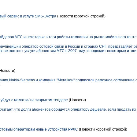
ый сервис в услуге SMS-Экстра
(Новости короткой строкой)
айдеров МТС и некоторые итоги работы компании на рынке мобильного контен
упнейший оператор сотовой связи в России и странах СНГ, представляет р
ших контент-услуги абонентам МТС в 2007 году, и подводит некоторые итог
Новости)
ания Nokia-Siemens и компания "МегаФон" подписали рамочное соглашение с
.
уйдут с молотка/ на закрытом тендере
(Новости)
итает, что долги абонентов обойдутся оператору дешевле, если продать их
отовым операторам новые устройства РРЛС
(Новости короткой строкой)