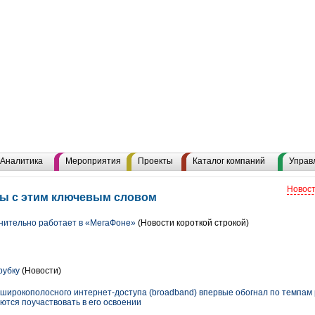
Аналитика
Мероприятия
Проекты
Каталог компаний
Управ
Новост
лы с этим ключевым словом
нительно работает в «МегаФоне»
(Новости короткой строкой)
рубку
(Новости)
 широкополосного интернет-доступа (broadband) впервые обогнал по темпам 
ются поучаствовать в его освоении