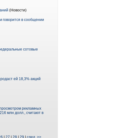
паний
(Новости)
м говорится в сообщении
 федеральные сотовые
продаст ей 18,3% акций
ь просмотром рекламных
216 млн долл., считают в
26
|
27
|
28
|
29
|
след. >>