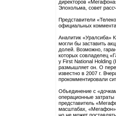
директоров «Мегафона»
Элохольма, совет рассч
Представители «Телеко
официальных коммента
Аналитик «Уралсиба» К
могли бы заставить ак
долей. Возможно, гаран
которых совладелец «Г
у First National Holdin
размышляет он. О пер
известно в 2007 г. Вче
прокомментировали си
Объединение с «дочка
операционные затраты 
представитель «Мегаф
масштабах, «Мегафон» 
но не может поставлят