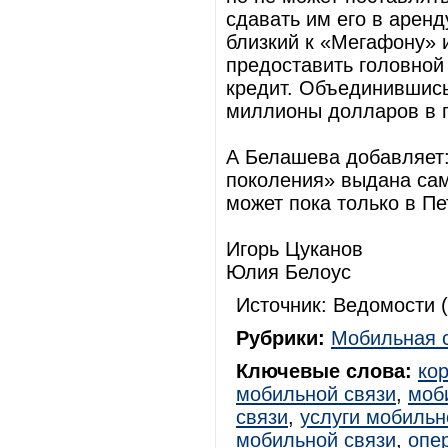
сдавать им его в аренд
близкий к «Мегафону» и
предоставить головной 
кредит. Объединившись
миллионы долларов в г
А Белашева добавляет: 
поколения» выдана сам
может пока только в Пе
Игорь Цуканов
Юлия Белоус
Источник: Ведомости (
Рубрики:
Мобильная 
Ключевые слова:
ко
мобильной связи
,
моб
связи
,
услуги мобильн
мобильной связи
,
опе