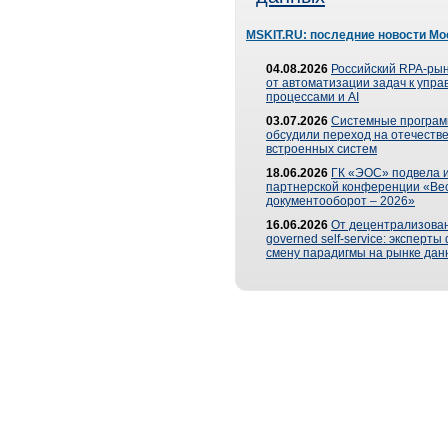
MSKIT.RU: последние новости Мо
04.08.2026
Российский RPA-рын
от автоматизации задач к упр
процессами и AI
03.07.2026
Системные програ
обсудили переход на отечеств
встроенных систем
18.06.2026
ГК «ЭОС» подвела и
партнерской конференции «Ве
документооборот – 2026»
16.06.2026
От децентрализован
governed self-service: эксперт
смену парадигмы на рынке дан