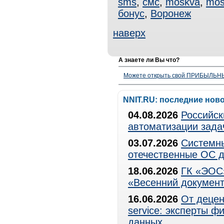
sms
,
смс
,
moskva
,
mos
бонус
,
Воронеж
наверх
А знаете ли Вы что?
Можете открыть свой ПРИБЫЛЬНЫЙ
NNIT.RU: последние нов
04.08.2026
Российск
автоматизации зада
03.07.2026
Системны
отечественные ОС д
18.06.2026
ГК «ЭОС»
«Весенний документ
16.06.2026
От децен
service: эксперты 
данных