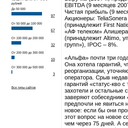
рублей
EBITDA (9 месяцев 2007
До 50 000
Чистая прибыль (9 меся
97
Акционеры: TeliaSonera
От 50 000 до 100 000
(принадлежит First Nati
67
«АФ телеком» Алишера
(принадлежит Altimo, 
От 100 000 до 200 000
групп»), IPOC – 8%.
32
От 200 000 до 300 000
«Альфа» почти три год
10
Она хотела гарантий, 
От 300 000 до 500 000
реорганизации, уточняю
3
оператора. Срыв недав
гарантий «статус-кво с
Все типы сайтов
захотели и остальные с
заверяют собеседники 
предпочли не явиться н
новое: если бы они пр
этот вопрос на новое 
чем через 75 дней. А с