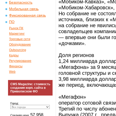
«Мобиком-Кавказ», «М
Безопасность
«Мобиком-Хабаровск»,
Мобильная связь
Но собрание не состоя
Фиксированная связь
источника, близких к 
ПО
на собрание не явилис
Рынок ПК
совладельцев компани
Маркетинг
— впервые они были г
Торговые сети
«дочками».
Оборудование
Outsourcing
Доля регионов
Кадры
1,24 миллиарда долла
Регулирование
«Мегафона» за 9 месяц
Финансы
Web
головной структуры и 
3,98 миллиарда доллар
же период, включающая
CMS Magazine: стоимость
создания корп. сайта в
Приволжском ФО
«Мегафон»
оператор сотовой связ
Город:
Третий по числу абонен
Выручка (2007 г., пред
57 958
Средняя цена: