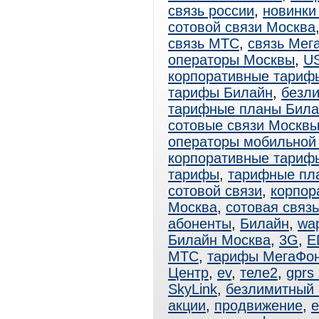
связь россии
,
новинки
сотовой связи Москва
связь МТС
,
связь Мег
операторы Москвы
,
U
корпоративные тариф
тарифы Билайн
,
безл
тарифные планы Била
сотовые связи Москв
операторы мобильной
корпоративные тари
тарифы
,
тарифные пл
сотовой связи
,
корпор
Москва
,
сотовая связ
абоненты
,
Билайн
,
wa
Билайн Москва
,
3G
,
E
МТС
,
тарифы МегаФо
Центр
,
ev
,
теле2
,
gprs
SkyLink
,
безлимитный
акции
,
продвижение
,
e