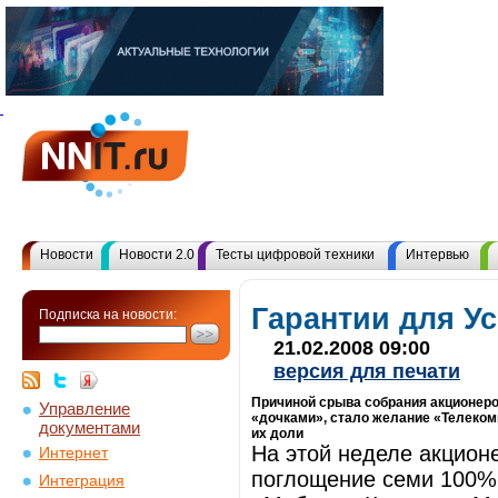
Новости
Новости 2.0
Тесты цифровой техники
Интервью
Гарантии для У
Подписка на новости:
21.02.2008 09:00
версия для печати
Причиной срыва собрания акционер
Управление
«дочками», стало желание «Телекоми
документами
их доли
На этой неделе акцио
Интернет
поглощение семи 100%-
Интеграция