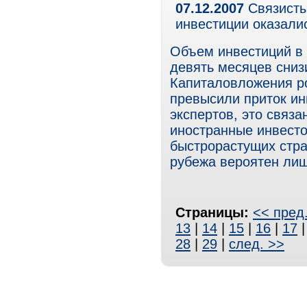
07.12.2007
Связисты
инвестиции оказали
Объем инвестиций в 
девять месяцев сниз
Капиталовложения ро
превысили приток ин
экспертов, это связ
иностранные инвесто
быстрорастущих стра
рубежа вероятен лиш
Страницы:
<< пред
13
|
14
|
15
|
16
|
17
28
|
29
|
след. >>