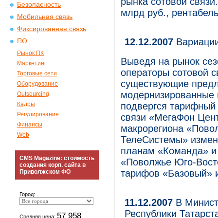
рынка сотовой связи.
Безопасность
млрд руб., рентабел
Мобильная связь
Фиксированная связь
12.12.2007
Вариации
ПО
Рынок ПК
Выведя на рынок се
Маркетинг
операторы сотовой с
Торговые сети
существующие предл
Оборудование
модернизированные в
Outsourcing
Кадры
подвергся тарифный 
Регулирование
связи «МегаФон Цент
Финансы
макрорегиона «Пово
Web
ТелеСистемы» измен
планам «Команда» и 
CMS Magazine: стоимость
«Поволжье Юго-Вост
создания корп. сайта в
тарифов «Базовый» и
Приволжском ФО
Город:
11.12.2007
В Минист
Республики Татарст
57 958
Средняя цена: