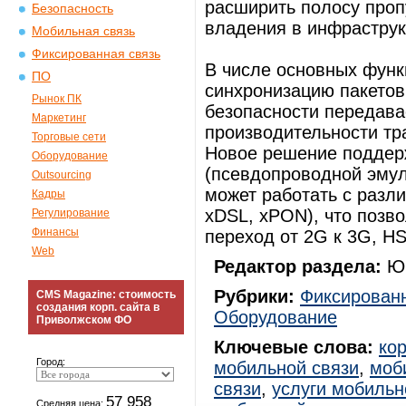
расширить полосу проп
Безопасность
владения в инфраструк
Мобильная связь
Фиксированная связь
В числе основных функ
ПО
синхронизацию пакето
Рынок ПК
безопасности передава
Маркетинг
производительности тр
Торговые сети
Новое решение поддер
Оборудование
(псевдопроводной эмул
Outsourcing
может работать с разл
Кадры
xDSL, xPON), что позв
Регулирование
Финансы
переход от 2G к 3G, H
Web
Редактор раздела:
Юр
Рубрики:
Фиксированн
CMS Magazine: стоимость
создания корп. сайта в
Оборудование
Приволжском ФО
Ключевые слова:
ко
Город:
мобильной связи
,
моб
связи
,
услуги мобильн
57 958
Средняя цена: