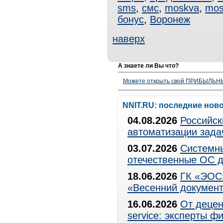
sms
,
смс
,
moskva
,
mos
бонус
,
Воронеж
наверх
А знаете ли Вы что?
Можете открыть свой ПРИБЫЛЬНЫЙ
NNIT.RU: последние нов
04.08.2026
Российск
автоматизации зада
03.07.2026
Системны
отечественные ОС д
18.06.2026
ГК «ЭОС»
«Весенний документ
16.06.2026
От децен
service: эксперты 