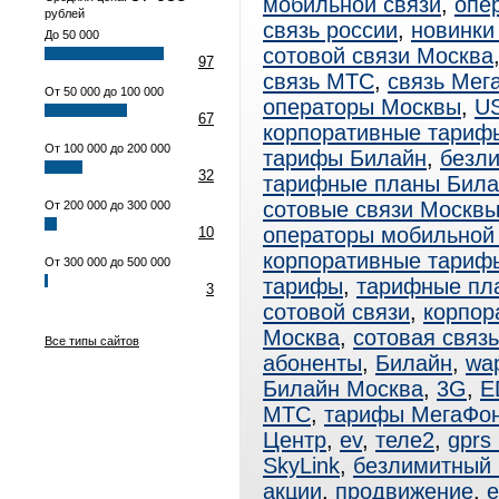
мобильной связи
,
опе
рублей
связь россии
,
новинки
До 50 000
сотовой связи Москва
97
связь МТС
,
связь Мег
От 50 000 до 100 000
операторы Москвы
,
U
67
корпоративные тариф
От 100 000 до 200 000
тарифы Билайн
,
безл
32
тарифные планы Била
сотовые связи Москв
От 200 000 до 300 000
операторы мобильной
10
корпоративные тари
От 300 000 до 500 000
тарифы
,
тарифные пл
3
сотовой связи
,
корпор
Москва
,
сотовая связ
Все типы сайтов
абоненты
,
Билайн
,
wa
Билайн Москва
,
3G
,
E
МТС
,
тарифы МегаФо
Центр
,
ev
,
теле2
,
gprs
SkyLink
,
безлимитный
акции
,
продвижение
,
e