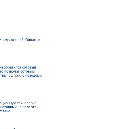
у подключений. Однако в
ней обратился сотовый
то позволит сотовым
тва послужило поводом к
овационную технологию
аботанный на базе этой
хстане.