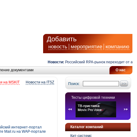
Добавить
новость
мероприятие
компанию
Новости:
Российский RPA-рынок переходит от автомат
ление документами
О нас
и на MSKIT
Новости на ITSZ
Поиск:
Тесты цифровой техники
Каталог компаний
ийский интернет-портал
те Mail.ru на WAP-портале
Кит-системс