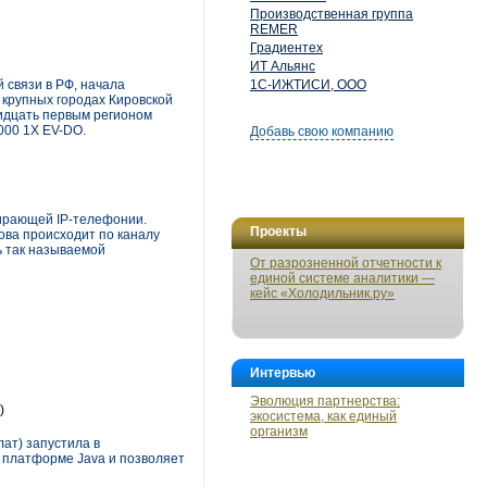
Производственная группа
REMER
Градиентех
ИТ Альянс
 связи в РФ, начала
1С-ИЖТИСИ, ООО
 крупных городах Кировской
ридцать первым регионом
000 1X EV-DO.
Добавь свою компанию
мирающей IP-телефонии.
Проекты
ова происходит по каналу
ь так называемой
От разрозненной отчетности к
единой системе аналитики —
кейс «Холодильник.ру»
Интервью
Эволюция партнерства:
)
экосистема, как единый
организм
ат) запустила в
а платформе Java и позволяет