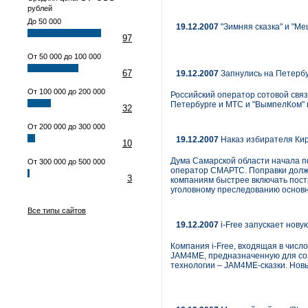
рублей
До 50 000
19.12.2007
"Зимняя сказка" и "М
97
От 50 000 до 100 000
67
19.12.2007
Запнулись на Петерб
От 100 000 до 200 000
Российский оператор сотовой связ
Петербурге и МТС и "ВымпелКом" 
32
От 200 000 до 300 000
19.12.2007
Наказ избирателя Кир
10
Дума Самарской области начала по
От 300 000 до 500 000
оператор СМАРТС. Поправки должн
3
компаниям быстрее включать пост
уголовному преследованию основ
Все типы сайтов
19.12.2007
i-Free запускает нов
Компания i-Free, входящая в числ
JAM4ME, предназначенную для соз
технологии – JAM4ME-сказки. Новы