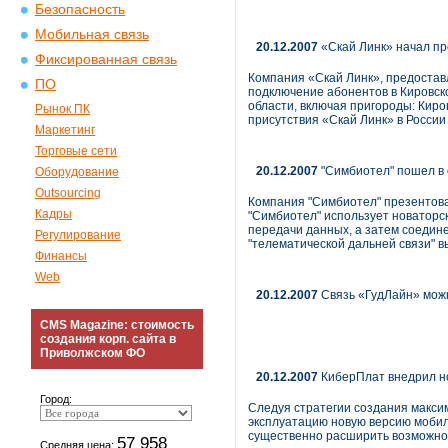
Безопасность
Мобильная связь
20.12.2007
«Скай Линк» начал пр
Фиксированная связь
Компания «Скай Линк», предоставл
ПО
подключение абонентов в Кировско
области, включая пригороды: Киро
Рынок ПК
присутствия «Скай Линк» в России
Маркетинг
Торговые сети
20.12.2007
"Симбиотел" пошел в
Оборудование
Outsourcing
Компания "Симбиотел" презентова
Кадры
"Симбиотел" использует новаторс
передачи данных, а затем соедин
Регулирование
"телематической дальней связи" в
Финансы
Web
20.12.2007
Связь «ГудЛайн» мож
CMS Magazine: стоимость
создания корп. сайта в
Приволжском ФО
20.12.2007
КиберПлат внедрил н
Город:
Следуя стратегии создания максим
эксплуатацию новую версию мобил
существенно расширить возможно
57 958
Средняя цена: