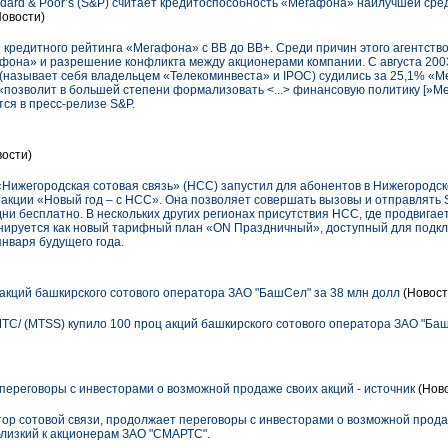
dard & Poor’s (S&P) считает кредитоспособность «Мегафона» наилучшей сре
овости)
кредитного рейтинга «Мегафона» с BB до BB+. Среди причин этого агентств
она» и разрешение конфликта между акционерами компании. С августа 2003 
называет себя владельцем «Телекоминвеста» и IPOC) судились за 25,1% «М
 «позволит в большей степени формализовать <...> финансовую политику [»М
тся в пресс-релизе S&P.
ости)
«Нижегородская сотовая связь» (НСС) запустил для абонентов в Нижегородс
акции «Новый год – с НСС». Она позволяет совершать вызовы и отправлять
и бесплатно. В нескольких других регионах присутствия НСС, где продвига
ируется как новый тарифный план «ON Праздничный», доступный для подкл
января будущего года.
акций башкирского сотового оператора ЗАО "БашСел" за 38 млн долл
(Новост
С/ (MTSS) купило 100 проц акций башкирского сотового оператора ЗАО "БашС
реговоры с инвесторами о возможной продаже своих акций - источник
(Ново
ор сотовой связи, продолжает переговоры с инвесторами о возможной продаж
лизкий к акционерам ЗАО "СМАРТС".