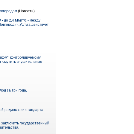
овгородом
(Новости)
 до 2,4 Мбит/с - между
вгород»). Услуга действует
еком", контролируемому
ут смутить внушительные
рд за три года,
ой радиосвязи стандарта
о заключить государственный
вительства.