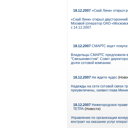
18.12.2007
«Скай Линк» открыл р
«Скай Линк» открыл двусторонний 
Москвой (оператор ОАО «Московск
с 14.12.2007.
18.12.2007
СМАРТС ищет покупате
Владельцы СМАРТС предложили вык
"Связьинвестом". Совет директор
долги сотовой компании.
18.12.2007
Не ждите чудес
(Ново
Надежды на сети сотовой связи тр
преувеличены, заявил глава Мин
18.12.2007
Нижегородское правит
ТЕТРА
(Новости)
Управление по организации конку
контракт на оказание услуг опера