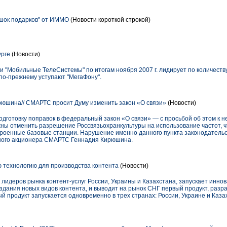
ешок подарков" от ИММО
(Новости короткой строкой)
урге
(Новости)
и "Мобильные ТелеСистемы" по итогам ноября 2007 г. лидирует по количеств
по-прежнему уступают "МегаФону".
юшина// СМАРТС просит Думу изменить закон «О связи»
(Новости)
дготовку поправок в федеральный закон «О связи» — с просьбой об этом к 
ы отменить разрешение Россвязьохранкультуры на использование частот, ч
роенные базовые станции. Нарушение именно данного пункта законодательс
ного акционера СМАРТС Геннадия Кирюшина.
ую технологию для производства контента
(Новости)
о лидеров рынка контент-услуг России, Украины и Казахстана, запускает инн
дания новых видов контента, и выводит на рынок СНГ первый продукт, разр
й продукт запускается одновременно в трех странах: России, Украине и Каза