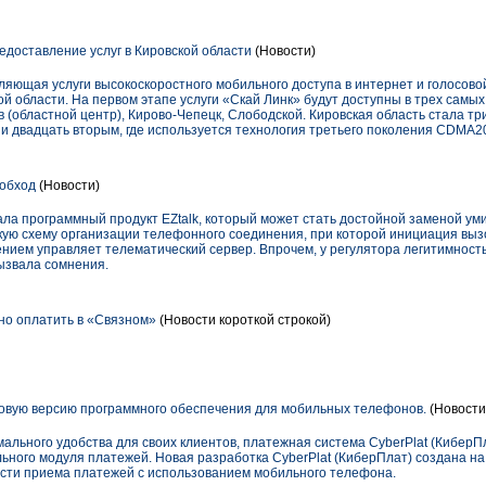
едоставление услуг в Кировской области
(Новости)
яющая услуги высокоскоростного мобильного доступа в интернет и голосовой
й области. На первом этапе услуги «Скай Линк» будут доступны в трех самых
в (областной центр), Кирово-Чепецк, Слободской. Кировская область стала т
 и двадцать вторым, где используется технология третьего поколения CDMA2
 обход
(Новости)
ла программный продукт EZtalk, который может стать достойной заменой у
кую схему организации телефонного соединения, при которой инициация выз
ением управляет телематический сервер. Впрочем, у регулятора легитимност
ызвала сомнения.
но оплатить в «Связном»
(Новости короткой строкой)
овую версию программного обеспечения для мобильных телефонов.
(Новости
ального удобства для своих клиентов, платежная система CyberPlat (КиберПл
ьного модуля платежей. Новая разработка CyberPlat (КиберПлат) создана н
сти приема платежей с использованием мобильного телефона.