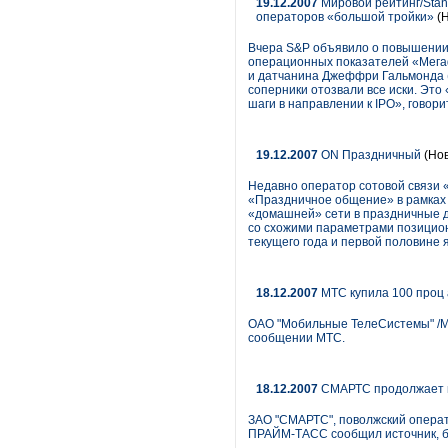
19.12.2007
Мировой рейтинг/Stan
операторов «большой тройки»
(Н
Вчера S&P объявило о повышении 
операционных показателей «Мегаф
и датчанина Джеффри Гальмонда (
соперники отозвали все иски. Это
шаги в направлении к IPO», говори
19.12.2007
ON Праздничный
(Нов
Недавно оператор сотовой связи 
«Праздничное общение» в рамках 
«домашней» сети в праздничные дн
со схожими параметрами позицион
текущего года и первой половине 
18.12.2007
МТС купила 100 проц 
ОАО "Мобильные ТелеСистемы" /МТ
сообщении МТС.
18.12.2007
СМАРТС продолжает пе
ЗАО "СМАРТС", поволжский операт
ПРАЙМ-ТАСС сообщил источник, б