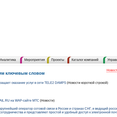
Аналитика
Мероприятия
Проекты
Каталог компаний
Управ
Новост
тим ключевым словом
ащает оказание услуг в сети TELE2 DAMPS
(Новости короткой строкой)
AIL.RU на WAP-сайте МТС
(Новости)
упнейший оператор сотовой связи в России и странах СНГ, и ведущий росс
сотрудничества и представляют простой и удобный доступ к электронной поч