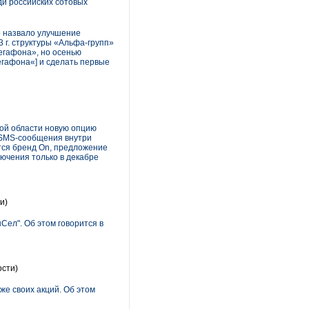
ди российских сотовых
о назвало улучшение
г. структуры «Альфа-групп»
егафона», но осенью
егафона«] и сделать первые
кой области новую опцию
 SMS-сообщения внутри
ется бренд On, предложение
ючения только в декабре
и)
ел". Об этом говорится в
сти)
е своих акций. Об этом