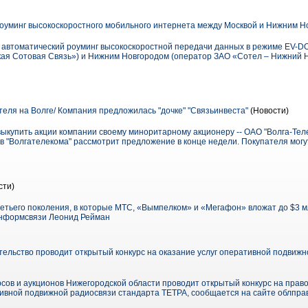
оуминг высокоскоростного мобильного интернета между Москвой и Нижним Н
автоматический роуминг высокоскоростной передачи данных в режиме EV-DO -
ая Сотовая Связь») и Нижним Новгородом (оператор ЗАО «Сотел – Нижний Но
ля на Волге/ Компания предложилась "дочке" "Связьинвеста"
(Новости)
упить акции компании своему миноритарному акционеру -- ОАО "Волга-Тел
ов "Волгателекома" рассмотрит предложение в конце недели. Покупателя мог
сти)
етьего поколения, в которые МТС, «Вымпелком» и «Мегафон» вложат до $3 мл
информсвязи Леонид Рейман
ельство проводит открытый конкурс на оказание услуг оперативной подвижн
рсов и аукционов Нижегородской области проводит открытый конкурс на прав
тивной подвижной радиосвязи стандарта ТЕТРА, сообщается на сайте облпра