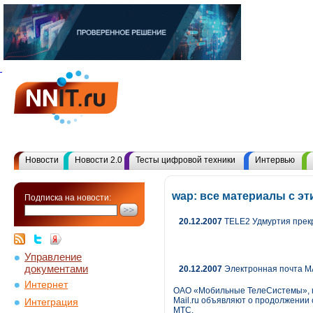
Новости
Новости 2.0
Тесты цифровой техники
Интервью
wap: все материалы с э
Подписка на новости:
20.12.2007
TELE2 Удмуртия прекр
Управление
документами
20.12.2007
Электронная почта M
Интернет
ОАО «Мобильные ТелеCистемы», кр
Mail.ru объявляют о продолжении 
Интеграция
МТС.