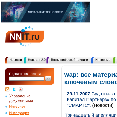
Новости
Новости 2.0
Тесты цифровой техники
Интервью
wap: все матери
Подписка на новости:
ключевым слов
29.11.2007
Суд отказа
Управление
Капитал Партнерз» по
документами
"СМАРТС".
(Новости)
Интернет
Интеграция
Тринадцатый апелляцион