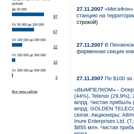
рублей
27.11.2007
«МегаФон» 
До 50 000
станцию на территори
97
строкой)
От 50 000 до 100 000
67
От 100 000 до 200 000
27.11.2007
В Пензенско
32
фирменная секция ко
От 200 000 до 300 000
10
От 300 000 до 500 000
27.11.2007
По $100 за
3
«ВЫМПЕЛКОМ» - Операт
Все типы сайтов
(44%), Telenor (29,9%),
млрд. Чистая прибыль (
млрд. GOLDEN TELECOM
связи. Акционеры: Altim
Inure Enterprises Ltd. 
$855 млн. Чистая прибы
млрд.