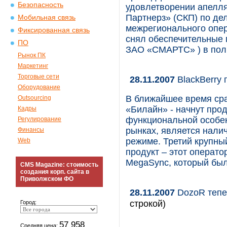
Безопасность
удовлетворении апелл
Партнерз» (СКП) по де
Мобильная связь
межрегионального опер
Фиксированная связь
снял обеспечительные 
ПО
ЗАО «СМАРТС» ) в пол
Рынок ПК
Маркетинг
Торговые сети
28.11.2007
BlackBerry 
Оборудование
В ближайшее время сра
Outsourcing
«Билайн» - начнут про
Кадры
функциональной особен
Регулирование
рынках, является нали
Финансы
режиме. Третий крупный
Web
продукт – этот операт
MegaSync, который был
CMS Magazine: стоимость
создания корп. сайта в
Приволжском ФО
28.11.2007
DozoR тепе
строкой)
Город:
57 958
Средняя цена: