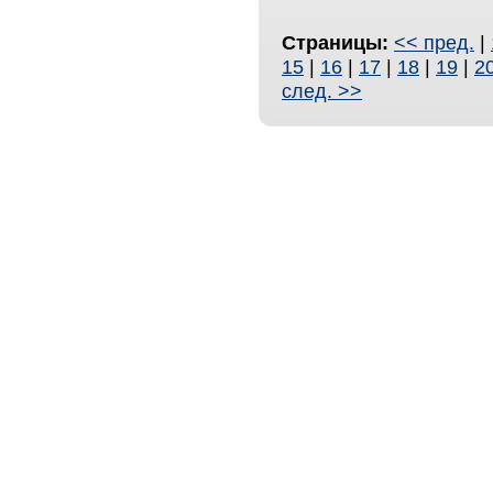
Страницы:
<< пред.
|
15
|
16
|
17
|
18
|
19
|
2
след. >>