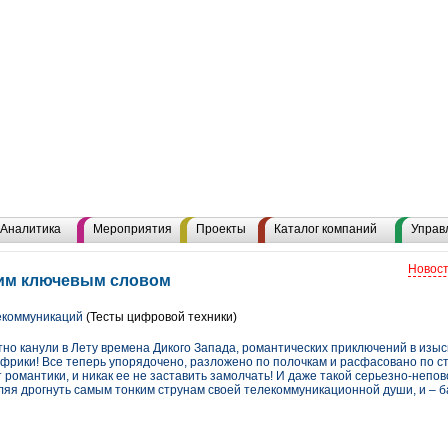
Аналитика
Мероприятия
Проекты
Каталог компаний
Управ
Новост
тим ключевым словом
екоммуникаций
(Тесты цифровой техники)
ратно канули в Лету времена Дикого Запада, романтических приключений в изы
Африки! Все теперь упорядочено, разложено по полочкам и расфасовано по с
романтики, и никак ее не заставить замолчать! И даже такой серьезно-непово
яя дрогнуть самым тонким струнам своей телекоммуникационной души, и – ба