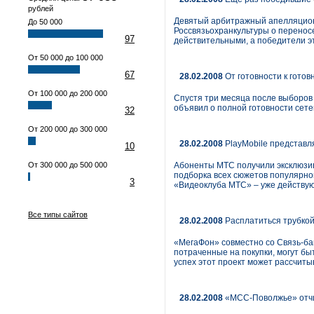
рублей
Девятый арбитражный апелляционн
До 50 000
Россвязьохранкультуры о переносе
97
действительными, а победители эт
От 50 000 до 100 000
67
28.02.2008
От готовности к готов
От 100 000 до 200 000
Спустя три месяца после выборов
объявил о полной готовности сетей
32
От 200 000 до 300 000
28.02.2008
PlayMobile представл
10
От 300 000 до 500 000
Абоненты МТС получили эксклюзив
подборка всех сюжетов популярной
3
«Видеоклуба МТС» – уже действую
Все типы сайтов
28.02.2008
Расплатиться трубко
«МегаФон» совместно со Связь-ба
потраченные на покупки, могут быт
успех этот проект может рассчитыв
28.02.2008
«МСС-Поволжье» отчи