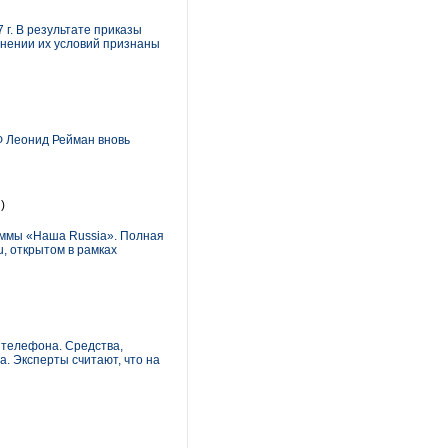
г. В результате приказы
енении их условий признаны
Ф Леонид Рейман вновь
)
аммы «Наша Russia». Полная
u, открытом в рамках
 телефона. Cредства,
а. Эксперты считают, что на