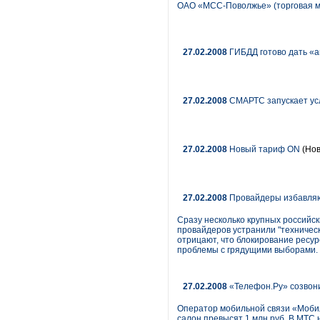
ОАО «МСС-Поволжье» (торговая ма
27.02.2008
ГИБДД готово дать «а
27.02.2008
СМАРТС запускает ус
27.02.2008
Новый тариф ON
(Нов
27.02.2008
Провайдеры избавляю
Сразу несколько крупных российск
провайдеров устранили "техническ
отрицают, что блокирование ресу
проблемы с грядущими выборами.
27.02.2008
«Телефон.Ру» созвони
Оператор мобильной связи «Мобил
салон превысят 1 млн руб. В МТС