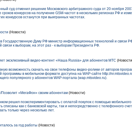
ый суд отменил решение Московского арбитражного суда от 20 ноября 2007 
 сроков конкурсов на получение GSM-частот в нескольких регионах РФ и изм
их конкурсов останутся при выигранных частотах.
ности
(Новости)
 в Государственную Думу РФ министр информационных технологий и связи Р
 связи к выборам, на этот раз - к выборам Президента РФ.
яет эксклюзивный видео-контент «Наша Russia» для абонентов МТС
(Новости
ную возможность скачать на свои телефоны видео-ролики от авторов прогр
 программы в мобильном формате доступна на WAP-сайте http://nr.mtsvideo.r
щего популярного у абонентов WAP-портала (wap.mtsvideo.ru).
й/Позволит «МегаФон» своим абонентам
(Новости)
нком решил поэкспериментировать с оплатой покупок с помощью мобильного
ь списаны как с банковской карты, так и непосредственно с телефонного счет
ать только через несколько лет.
талось за год работы
(Новости)