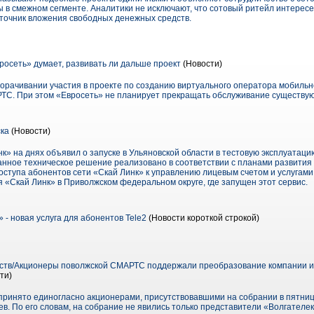
 в смежном сегменте. Аналитики не исключают, что сотовый ритейл интерес
точник вложения свободных денежных средств.
сеть» думает, развивать ли дальше проект
(Новости)
орачивании участия в проекте по созданию виртуального оператора мобильн
ТС. При этом «Евросеть» не планирует прекращать обслуживание существу
ска
(Новости)
к» на днях объявил о запуске в Ульяновской области в тестовую эксплуатац
анное техническое решение реализовано в соответствии с планами развития
ступа абонентов сети «Скай Линк» к управлению лицевым счетом и услугами.
 «Скай Линк» в Приволжском федеральном округе, где запущен этот сервис.
- новая услуга для абонентов Tele2
(Новости короткой строкой)
ств/Акционеры поволжской СМАРТС поддержали преобразование компании из
ти)
ринято единогласно акционерами, присутствовавшими на собрании в пятниц
ев. По его словам, на собрание не явились только представители «Волгател