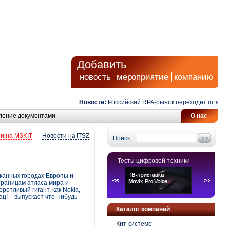
Добавить
новость
мероприятие
компанию
Новости:
Российский RPA-рынок переходит от автомат
ление документами
О нас
и на MSKIT
Новости на ITSZ
Поиск:
Тесты цифровой техники
сканных городах Европы и
траницам атласа мира и
ротливый гигант, как Nokia,
ц! – выпускает что-нибудь
Каталог компаний
Кит-системс