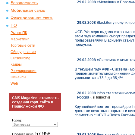
29.02.2008
«МегаФон» в Поволжье
Безопасность
Мобильная связь
Фиксированная связь
29.02.2008
BlackBerry получил р
ПО
ФСБ РФ вчера выдала сотовым опе
Рынок ПК
этом году компании смогут предос
Маркетинг
пользователями BlackBerry стан
продукты.
Торговые сети
Оборудование
Outsourcing
29.02.2008
«Система» снизит тем
Кадры
В текущем году АФК «Система» мож
Регулирование
первом значительном снижении дин
Финансы
уменьшится с 73,4 до 58,4%.
Web
28.02.2008
Infon стал техническ
Россия».
(Новости)
CMS Magazine: стоимость
создания корп. сайта в
Приволжском ФО
Крупнейший контент-провайдер In
доставке печатных открыток и пи
совместно с ФГУП «Почта России»
Город:
57 958
Средняя цена:
28.02.2008
Еще раз победившие