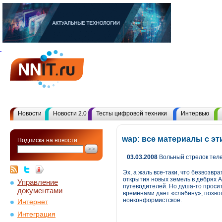
Новости
Новости 2.0
Тесты цифровой техники
Интервью
wap: все материалы с э
Подписка на новости:
03.03.2008
Вольный стрелок тел
Эх, а жаль все-таки, что безвозв
открытия новых земель в дебрях 
Управление
путеводителей. Но душа-то просит 
документами
временами дает «слабину», позвол
нонконформистское.
Интернет
Интеграция