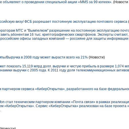
 объявляет о проведении специальной акции «MMS за 99 копеек».
(Новости 
оссийскую визу/ ФСБ разрешает постоянную эксплуатацию почтового сервиса
раторам МТС и "Вымпелком" разрешение на постоянную эксплуатацию почтово
тавить абонентам 16 тыс. криптографических смартфонов. Эксперты считают,
ут российские офисы западных компаний — россияне для защиты информации
пы/Выручка в 2008 году может вырасти всего на 21%
(Новости)
ет показать 15,119 млрд долл. выручки и чистую прибыль в размере 1,074 млр
амики выручки с 2005 года. К 2011 году доля телекоммуникационных активов
им партнером сервиса «КиберОткрытка», разработанного на базе федерально
fon стал техническим партнером компании «Почта связи» в рамках реализаци
сем «КиберОткрытка». Сервис «КиберОткрытка» реализован на базе проекта 
.
(Новости)