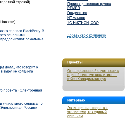
короткой строкой)
Производственная группа
REMER
Градиентех
ИТ Альянс
(Новости)
1С-ИЖТИСИ, ООО
го сервиса BlackBerry. В
 что основными
Добавь свою компанию
 предпочитают локальные
Проекты
д долл., что говорит о
От разрозненной отчетности к
 в выручке холдинга
единой системе аналитики —
кейс «Холодильник.ру»
го проекта «Электронная
Интервью
и уникального сервиса по
«Электронная Россия»
Эволюция партнерства:
экосистема, как единый
организм