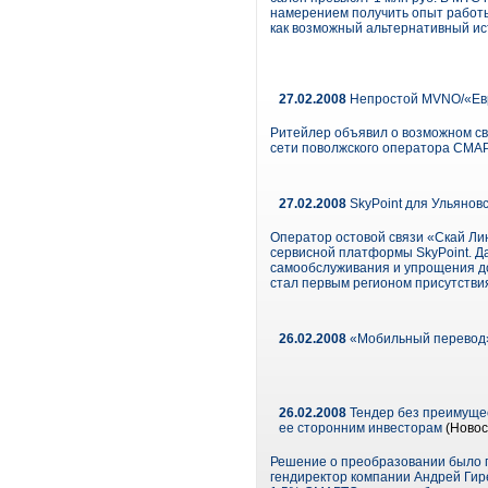
намерением получить опыт работы
как возможный альтернативный ис
27.02.2008
Непростой MVNO/«Евро
Ритейлер объявил о возможном св
сети поволжского оператора СМАР
27.02.2008
SkyPoint для Ульянов
Оператор остовой связи «Скай Лин
сервисной платформы SkyPoint. Д
самообслуживания и упрощения до
стал первым регионом присутствия
26.02.2008
«Мобильный перевод» 
26.02.2008
Тендер без преимуще
ее сторонним инвесторам
(Новос
Решение о преобразовании было п
гендиректор компании Андрей Гир