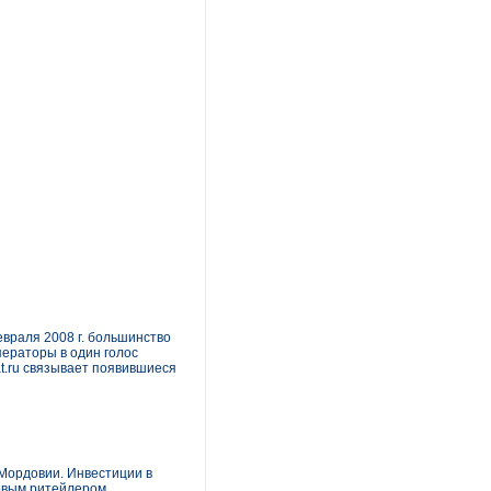
евраля 2008 г. большинство
ператоры в один голос
t.ru связывает появившиеся
Мордовии. Инвестиции в
товым ритейлером