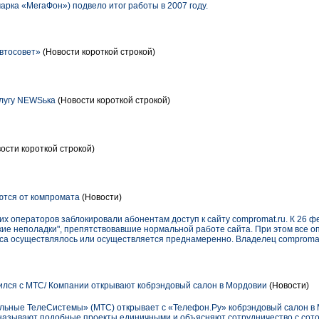
рка «МегаФон») подвело итог работы в 2007 году.
втосовет»
(Новости короткой строкой)
лугу NEWSька
(Новости короткой строкой)
ости короткой строкой)
тся от компромата
(Новости)
их операторов заблокировали абонентам доступ к сайту compromat.ru. К 26 ф
ие неполадки", препятствовавшие нормальной работе сайта. При этом все о
рса осуществлялось или осуществляется преднамеренно. Владелец comproma
лся с МТС/ Компании открывают кобрэндовый салон в Мордовии
(Новости)
ьные ТелеСистемы» (МТС) открывает с «Телефон.Ру» кобрэндовый салон в 
 называют подобные проекты единичными и объясняют сотрудничество с со