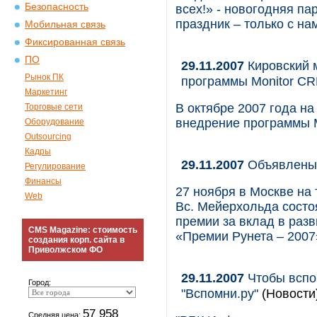
Безопасность
всех!» - новогодняя п
праздник – только с нам
Мобильная связь
Фиксированная связь
ПО
29.11.2007
Кировский 
Рынок ПК
программы Monitor C
Маркетинг
В октябре 2007 года н
Торговые сети
внедрение программы M
Оборудование
Outsourcing
Кадры
29.11.2007
Объявлены 
Регулирование
Финансы
27 ноября в Москве на 
Web
Вс. Мейерхольда состо
премии за вклад в разв
CMS Magazine: стоимость
«Премии Рунета – 2007
создания корп. сайта в
Приволжском ФО
29.11.2007
Чтобы вспо
Город:
"Вспомни.ру"
(Новости
57 958
Средняя цена: