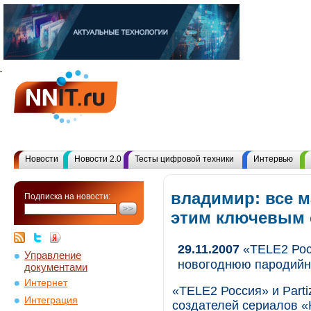
Новости
Новости 2.0
Тесты цифровой техники
Интервью
владимир: все 
Подписка на новости:
этим ключевым
29.11.2007
«TELE2 Росс
Управление
новогоднюю пародий
документами
Интернет
«TELE2 Россия» и Parti
Интеграция
создателей сериалов «