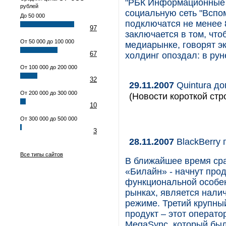
"РБК Информационные 
рублей
социальную сеть "Вспомн
До 50 000
подключатся не менее 
97
заключается в том, что
От 50 000 до 100 000
медиарынке, говорят эк
67
холдинг опоздал: в ру
От 100 000 до 200 000
32
29.11.2007
Quintura д
От 200 000 до 300 000
(Новости короткой стр
10
От 300 000 до 500 000
3
28.11.2007
BlackBerry 
Все типы сайтов
В ближайшее время сра
«Билайн» - начнут про
функциональной особен
рынках, является нали
режиме. Третий крупный
продукт – этот операт
MegaSync, который был