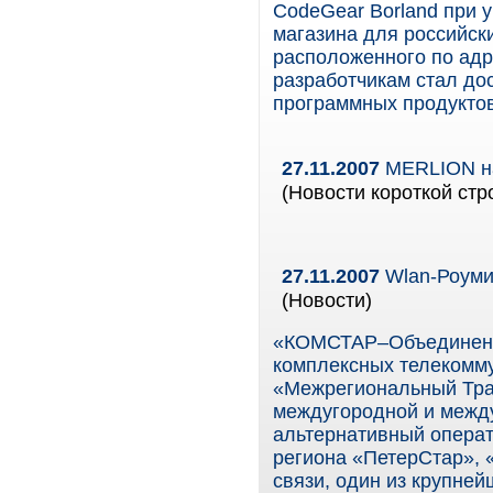
CodeGear Borland при уч
магазина для российск
расположенного по адре
разработчикам стал до
программных продуктов
27.11.2007
MERLION на
(Новости короткой стр
27.11.2007
Wlan-Роуми
(Новости)
«КОМСТАР–Объединенн
комплексных телекомму
«Межрегиональный Тра
междугородной и межд
альтернативный опера
региона «ПетерСтар»,
связи, один из крупне