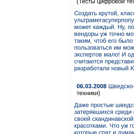
(Тесты цифровой те
Создать крутой, кла
ультрамегасуперпоп
может каждый. Ну, по
вендоры уж точно мо
таким, чтоб его было
пользоваться им мож
экспертов мало! И о
считаются представи
разработали новый K
06.03.2008
Шведско-
техники)
Даже простые шведск
затерявшихся среди 
своей скандинавской
красотками. Что уж г
которые спят и дума