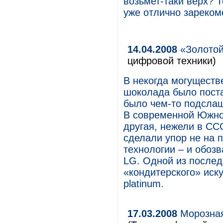
возьмет-таки верх? Т
уже отлично зареком
14.04.2008
«Золотой
цифровой техники)
В некогда могущест
шоколада было поста
было чем-то подслащ
В современной Южной
другая, нежели в СС
сделали упор не на 
технологии – и обоз
LG. Одной из послед
«кондитерского» иску
platinum.
17.03.2008
Морозная