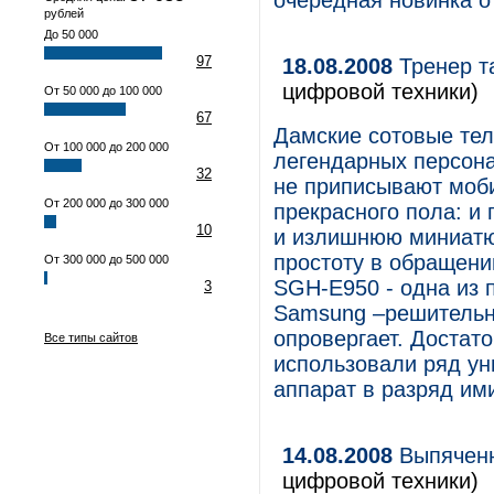
очередная новинка о
рублей
До 50 000
97
18.08.2008
Тренер та
цифровой техники)
От 50 000 до 100 000
67
Дамские сотовые тел
От 100 000 до 200 000
легендарных персона
32
не приписывают моб
От 200 000 до 300 000
прекрасного пола: и
10
и излишнюю миниатю
простоту в обращени
От 300 000 до 500 000
SGH-E950 - одна из 
3
Samsung –решитель
опровергает. Достато
Все типы сайтов
использовали ряд у
аппарат в разряд им
14.08.2008
Выпяченн
цифровой техники)