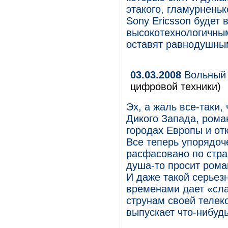
этакого, гламурненьк
Sony Ericsson будет 
высокотехнологичным
оставят равнодушным
03.03.2008
Вольный 
цифровой техники)
Эх, а жаль все-таки,
Дикого Запада, рома
городах Европы и от
Все теперь упорядоч
расфасовано по стра
душа-то просит роман
И даже такой серьезн
временами дает «сла
струнам своей телек
выпускает что-нибуд