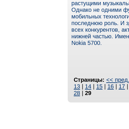
растущими музыкаль
Однако не одними ф
мобильных технологи
последнюю роль. И з
всех конкурентов, а
нижней частью. Имен
Nokiа 5700.
Страницы:
<< пред
13
|
14
|
15
|
16
|
17
28
|
29