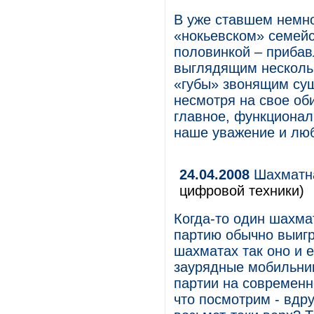
В уже ставшем немн
«нокьевском» семейс
половинкой – прибав
выглядящим несколь
«губы» звонящим сущ
несмотря на свое об
главное, функционал
наше уважение и лю
24.04.2008
Шахматна
цифровой техники)
Когда-то один шахма
партию обычно выиг
шахматах так оно и е
заурядные мобильни
партии на современн
что посмотрим - вдр