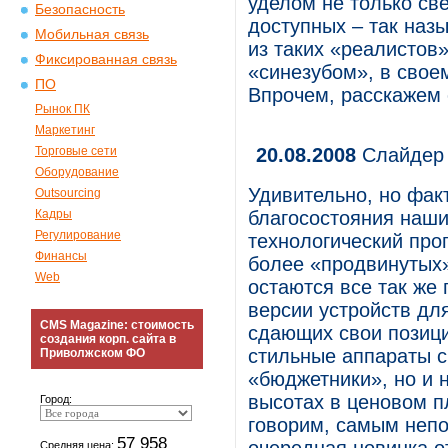
уделом не только св
Безопасность
доступных – так наз
Мобильная связь
из таких «реалистов
Фиксированная связь
«синезубом», в своем
ПО
Впрочем, расскажем 
Рынок ПК
Маркетинг
Торговые сети
20.08.2008
Слайдер 
Оборудование
Удивительно, но фак
Outsourcing
Кадры
благосостояния наши
Регулирование
технологический про
Финансы
более «продвинутых»
Web
остаются все так же
версии устройств для
CMS Magazine: стоимость
сдающих свои позици
создания корп. сайта в
стильные аппараты с
Приволжском ФО
«бюджетники», но и 
высотах в ценовом п
Город:
говорим, самым непо
57 958
Средняя цена: