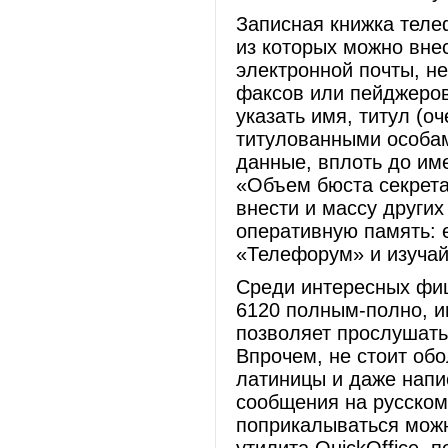
Записная книжка теле
из которых можно вне
электронной почты, н
факсов или пейджеров
указать имя, титул (о
титулованными особам
данные, вплоть до име
«Объем бюста секрета
внести и массу други
оперативную память: 
«Телефорум» и изучай
Среди интересных фиш
6120 полным-полно, и
позволяет прослушат
Впрочем, не стоит об
латиницы и даже напи
сообщения на русском
поприкалываться можн