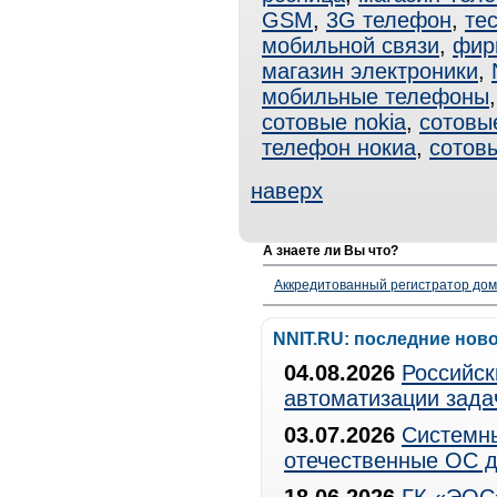
GSM
,
3G телефон
,
те
мобильной связи
,
фир
магазин электроники
,
мобильные телефоны
сотовые nokia
,
сотовы
телефон нокиа
,
сотов
наверх
А знаете ли Вы что?
Аккредитованный регистратор до
NNIT.RU: последние нов
04.08.2026
Российск
автоматизации зада
03.07.2026
Системны
отечественные ОС д