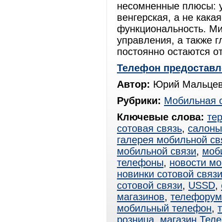
несомненные плюсы: у
венгерская, а не кака
функциональность. Ми
управления, а также г
постоянно остаются от
Телефон предоставл
Автор:
Юрий Мальцев
Рубрики:
Мобильная 
Ключевые слова:
те
сотовая связь
,
салоны
галерея мобильной св
мобильной связи
,
моб
телефоны
,
новости мо
новинки сотовой связ
сотовой связи
,
USSD
,
магазинов
,
телефорум
мобильный телефон
,
розница
,
магазин Тел