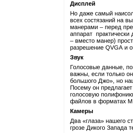
Дисплей
Но даже самый наисол
всех состязаний на в
манерами – перед пре
аппарат практически 
– вместо манер) прост
разрешение QVGA и от
Звук
Голосовые данные, пон
важны, если только он
большого Джо», но наш
Посему он предлагает
голосовую полифонию 
файлов в форматах MI
Камеры
Два «глаза» нашего с
грозе Дикого Запада 