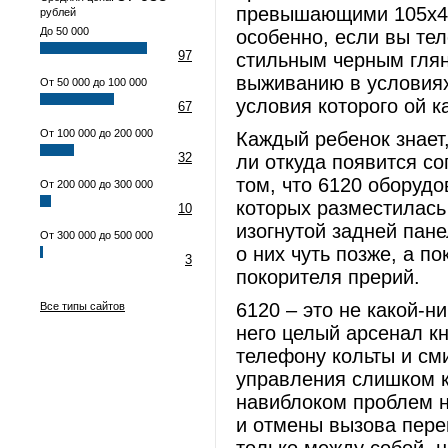
превышающими 105x46x
рублей
До 50 000
особенно, если вы те
97
стильным черным гля
выживанию в условиях
От 50 000 до 100 000
условия которого ой к
67
От 100 000 до 200 000
Каждый ребенок знает,
32
ли откуда появится со
том, что 6120 оборудо
От 200 000 до 300 000
которых разместилась 
10
изогнутой задней пан
От 300 000 до 500 000
о них чуть позже, а п
3
покорителя прерий.
6120 – это не какой-н
Все типы сайтов
него целый арсенал к
телефону кольты и сми
управления слишком к
навиблоком проблем н
и отмены вызова переп