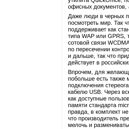
утилита QuickOffice,
офисных документов, 
Даже люди в черных п
посмотреть мир. Так ч
поддерживает как ста
типа WAP или GPRS, 
сотовой связи WCDMA.
по пересечении контро
и дальше, так что пр
действует в российски
Впрочем, для желающи
побольше есть также 
подключения стереога
кабелю USB. Через вс
как доступные пользов
памяти стандарта micr
правда, в комплект не
что производитель пр
мелочь и размениватьс