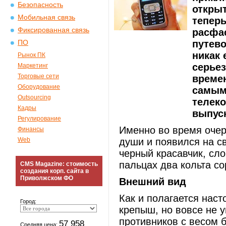
Безопасность
откры
Мобильная связь
теперь
Фиксированная связь
расфас
путево
ПО
никак 
Рынок ПК
серьез
Маркетинг
Торговые сети
времен
Оборудование
самым
Outsourcing
телеко
Кадры
выпус
Регулирование
Именно во время очер
Финансы
Web
души и появился на св
черный красавчик, сл
пальцах два кольта со
CMS Magazine: стоимость
создания корп. сайта в
Приволжском ФО
Внешний вид
Как и полагается наст
Город:
крепыш, но вовсе не 
противников с весом 
57 958
Средняя цена: