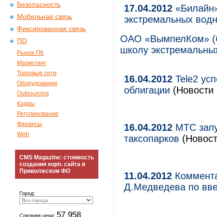
Безопасность
17.04.2012
«Билайн»
Мобильная связь
экстремальных водн
Фиксированная связь
ОАО «ВымпелКом» (б
ПО
школу экстремальных
Рынок ПК
Маркетинг
Торговые сети
16.04.2012
Tele2 ус
Оборудование
облигации
(Новости 
Outsourcing
Кадры
Регулирование
Финансы
16.04.2012
МТС запу
Web
таксопарков
(Новост
CMS Magazine: стоимость
создания корп. сайта в
Приволжском ФО
11.04.2012
Коммента
Д.Медведева по вв
Город:
57 958
Средняя цена: